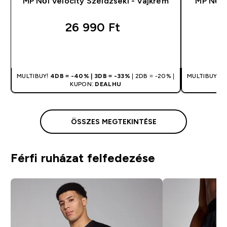
MP Női Velocity Széldzseki - Vajkrém
MP Női 
26 990 Ft‎
GYORS VÁSÁRLÁS
MULTIBUY!
4DB = -40% | 3DB = -33%
| 2DB = -20% |
MULTIBUY!
4
KUPON:
DEALHU
ÖSSZES MEGTEKINTÉSE
Férfi ruházat felfedezése