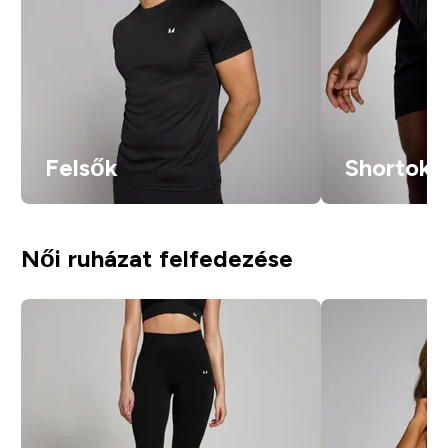
Felsők
Shortok
Női ruházat felfedezése