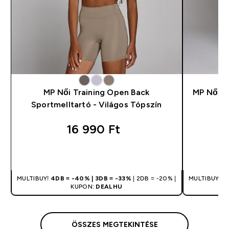
MP Női Training Open Back
MP Női T
Sportmelltartó - Világos Tópszín
16 990 Ft‎
GYORS VÁSÁRLÁS
MULTIBUY!
4DB = -40% | 3DB = -33%
| 2DB = -20% |
MULTIBUY!
4
KUPON:
DEALHU
ÖSSZES MEGTEKINTÉSE