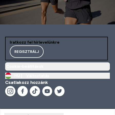
Iratkozz fel hírlevelünkre
REGISZTRÁLJ
Cookie-beállítások
HU |
Változtatás
Csatlakozz hozzánk