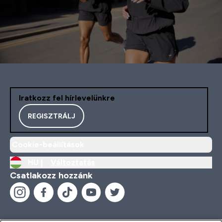
Iratkozz fel hírlevelünkre
REGISZTRÁLJ
Cookie-beállítások
HU |
Változtatás
Csatlakozz hozzánk