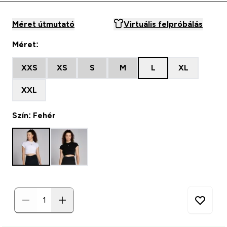
Méret útmutató
Virtuális felpróbálás
Méret:
XXS
XS
S
M
L
XL
XXL
Szín: Fehér