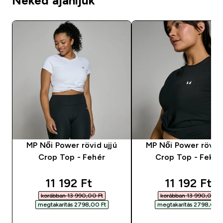
Neked ajánljuk
MP Női Power rövid ujjú
MP Női Power rövid 
Crop Top - Fehér
Crop Top - Feket
discounted price
discounted
11 192 Ft‎
11 192 Ft‎
korábban 13 990,00 Ft‎
korábban 13 990,00 Ft‎
megtakarítás 2798,00 Ft‎
megtakarítás 2798,00 Ft