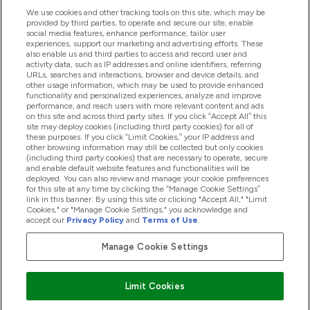
We use cookies and other tracking tools on this site, which may be
provided by third parties, to operate and secure our site, enable
Segítség És Információ
social media features, enhance performance, tailor user
experiences, support our marketing and advertising efforts. These
also enable us and third parties to access and record user and
activity data, such as IP addresses and online identifiers, referring
Termékek
URLs, searches and interactions, browser and device details, and
other usage information, which may be used to provide enhanced
functionality and personalized experiences, analyze and improve
performance, and reach users with more relevant content and ads
on this site and across third party sites. If you click “Accept All” this
Céginformáció
site may deploy cookies (including third party cookies) for all of
these purposes. If you click “Limit Cookies,” your IP address and
other browsing information may still be collected but only cookies
(including third party cookies) that are necessary to operate, secure
Hűség És Jutalmak
and enable default website features and functionalities will be
deployed. You can also review and manage your cookie preferences
for this site at any time by clicking the “Manage Cookie Settings”
link in this banner. By using this site or clicking "Accept All," "Limit
Cookies," or "Manage Cookie Settings," you acknowledge and
2026 The Hut.com Ltd
accept our
Privacy Policy
and
Terms of Use
.
Manage Cookie Settings
Pay with
Limit Cookies