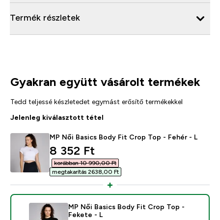
Termék részletek
Gyakran együtt vásárolt termékek
Tedd teljessé készletedet egymást erősítő termékekkel
Jelenleg kiválasztott tétel
MP Női Basics Body Fit Crop Top - Fehér - L
discounted price
8 352 Ft‎
korábban 10 990,00 Ft‎
megtakarítás 2638,00 Ft‎
MP Női Basics Body Fit Crop Top -
Fekete - L