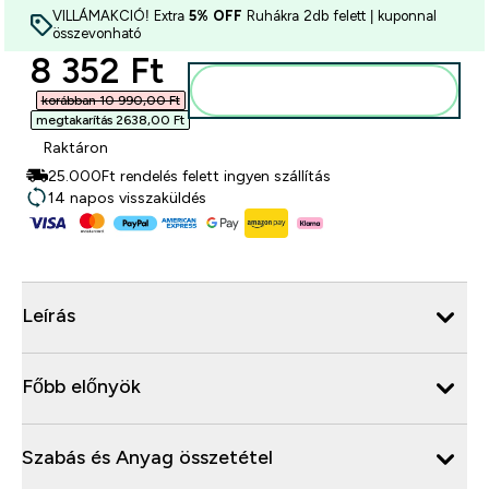
VILLÁMAKCIÓ! Extra
5% OFF
Ruhákra 2db felett | kuponnal
összevonható
discounted price
8 352 Ft‎
Kosárba
korábban 10 990,00 Ft‎
megtakarítás 2638,00 Ft‎
Raktáron
25.000Ft rendelés felett ingyen szállítás
14 napos visszaküldés
Leírás
Főbb előnyök
Szabás és Anyag összetétel