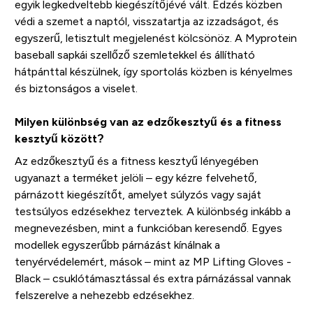
egyik legkedveltebb kiegészítőjévé vált. Edzés közben
védi a szemet a naptól, visszatartja az izzadságot, és
egyszerű, letisztult megjelenést kölcsönöz. A Myprotein
baseball sapkái szellőző szemletekkel és állítható
hátpánttal készülnek, így sportolás közben is kényelmes
és biztonságos a viselet.
Milyen különbség van az edzőkesztyű és a fitness
kesztyű között?
Az edzőkesztyű és a fitness kesztyű lényegében
ugyanazt a terméket jelöli – egy kézre felvehető,
párnázott kiegészítőt, amelyet súlyzós vagy saját
testsúlyos edzésekhez terveztek. A különbség inkább a
megnevezésben, mint a funkcióban keresendő. Egyes
modellek egyszerűbb párnázást kínálnak a
tenyérvédelemért, mások – mint az MP Lifting Gloves -
Black – csuklótámasztással és extra párnázással vannak
felszerelve a nehezebb edzésekhez.