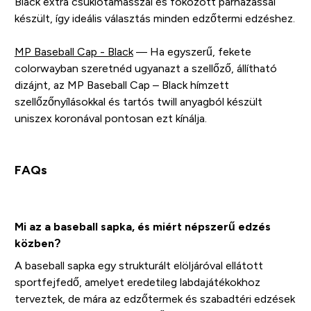
Black extra csuklótámasszal és fokozott párnázással
készült, így ideális választás minden edzőtermi edzéshez.
MP Baseball Cap - Black
— Ha egyszerű, fekete
colorwayban szeretnéd ugyanazt a szellőző, állítható
dizájnt, az MP Baseball Cap – Black hímzett
szellőzőnyílásokkal és tartós twill anyagból készült
uniszex koronával pontosan ezt kínálja.
FAQs
Mi az a baseball sapka, és miért népszerű edzés
közben?
A baseball sapka egy strukturált elöljáróval ellátott
sportfejfedő, amelyet eredetileg labdajátékokhoz
terveztek, de mára az edzőtermek és szabadtéri edzések