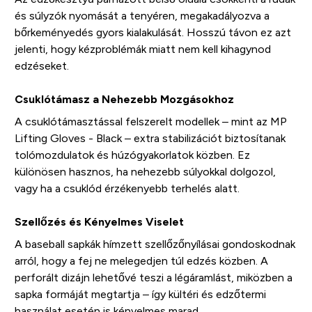
és súlyzók nyomását a tenyéren, megakadályozva a
bőrkeményedés gyors kialakulását. Hosszú távon ez azt
jelenti, hogy kézproblémák miatt nem kell kihagynod
edzéseket.
Csuklótámasz a Nehezebb Mozgásokhoz
A csuklótámasztással felszerelt modellek – mint az MP
Lifting Gloves - Black – extra stabilizációt biztosítanak
tolómozdulatok és húzógyakorlatok közben. Ez
különösen hasznos, ha nehezebb súlyokkal dolgozol,
vagy ha a csuklód érzékenyebb terhelés alatt.
Szellőzés és Kényelmes Viselet
A baseball sapkák hímzett szellőzőnyílásai gondoskodnak
arról, hogy a fej ne melegedjen túl edzés közben. A
perforált dizájn lehetővé teszi a légáramlást, miközben a
sapka formáját megtartja – így kültéri és edzőtermi
használat esetén is kényelmes marad.