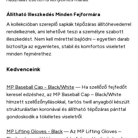
Állítható Illeszkedés Minden Fejformára
A kollekcióban szereplő sapkák tépőzáras állítóhevederrel
rendelkeznek, ami lehetővé teszi a személyre szabott
illeszkedést. Nem kell mérettel bajlódni – egyetlen darab
biztosítja az egyenletes, stabil és komfortos viseletet
minden fejmérethez.
Kedvenceink
MP Baseball Cap - Black/White
— Ha szellőző fejfedőt
keresel edzéshez, az MP Baseball Cap – Black/White
hímzett szellőzőnyílásokkal, tartós twill anyagból készült
strukturálatlan koronával és állítható tépőzáras pánttal
gondoskodik a tökéletes viseletről.
MP Lifting Gloves - Black
— Az MP Lifting Gloves –