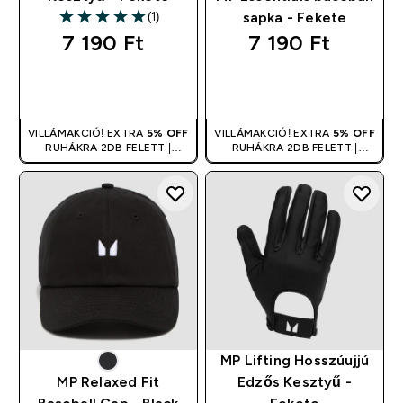
(1)
sapka - Fekete
5 out of 5 stars
7 190 Ft‎
7 190 Ft‎
GYORS
GYORS
VÁSÁRLÁS
VÁSÁRLÁS
VILLÁMAKCIÓ! EXTRA
5% OFF
VILLÁMAKCIÓ! EXTRA
5% OFF
RUHÁKRA 2DB FELETT |
RUHÁKRA 2DB FELETT |
KUPONNAL ÖSSZEVONHATÓ
KUPONNAL ÖSSZEVONHATÓ
MP Lifting Hosszúujjú
MP Relaxed Fit
Edzős Kesztyű -