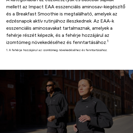
mellett az Impact EAA esszenciális aminosav-kiegészítő
és a Breakfast Smoothie is megtalálható, amelyek az
edzésnapok aktív rutinjához illeszkednek. Az EAA-k
esszenciális aminosavakat tartalmaznak, amelyek a
fehérje részét képezik, és a fehérje hozzájárul az
1
izomtömeg növekedéséhez és fenntartásához.
1. A fehérje hozzájárul az izomtömeg növekedéséhez és fenntartásához.