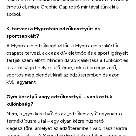
érhető el, míg a Graphic Cap retró mintával tűnik ki a
sorból.
Ki tervezi a Myprotein edzőkesztyűit és
sportsapkáit?
A Myprotein edzőkiegészítőit a Myprotein szakértői
csapata tervezi, akik az aktív életmód és a sport igényeit
tartják szem előtt. Minden darab kialakítása a funkciót és
a tartósságot helyezi előtérbe, miközben egyszerű,
sportos megjelenést kínál az edzőteremben és azon
kívül egyaránt.
Gym kesztyű vagy edzőkesztyű – van köztük
különbség?
Nem, a „gym kesztyű" és az „edzőkesztyű" ugyanarra a
terméktípusra utal – egy olyan kézre húzható
kiegészítőre, amelyet az edzőteremben való használatra
optimalizáltak. A Myprotein kínálatában teljes ujjfedéses