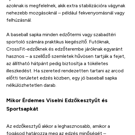
azoknak is megfelelnek, akik extra stabilizációra vágynak
nehezebb mozgásoknál – például fekvenyomásnál vagy
felhúzásnál.
A baseball sapka minden edzőtermi vagy szabadtéri
sportoló számára praktikus kiegészítő. Futóknak,
CrossFit-edzőknek és edzőterembe járóknak egyaránt
hasznos – a szellőző szemletek hűvösen tartják a fejet,
az állítható hátpánt pedig biztosítja a tökéletes
illeszkedést. Ha szereted rendezetten tartani az arcod
előtti területet edzés közben, egy jó baseball sapka
nélkülözhetetlen darab.
Mikor Érdemes Viselni Edzőkesztyűt és
Sportsapkát
Az edzőkesztyű akkor a leghasznosabb, amikor a
fogásod határozza meg az edzés minőségét –