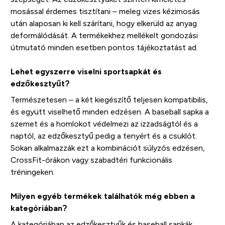
mosással érdemes tisztítani – meleg vizes kézimosás
után alaposan ki kell szárítani, hogy elkerüld az anyag
deformálódását. A termékekhez mellékelt gondozási
útmutató minden esetben pontos tájékoztatást ad.
Lehet egyszerre viselni sportsapkát és
edzőkesztyűt?
Természetesen – a két kiegészítő teljesen kompatibilis,
és együtt viselhető minden edzésen. A baseball sapka a
szemet és a homlokot védelmezi az izzadságtól és a
naptól, az edzőkesztyű pedig a tenyért és a csuklót.
Sokan alkalmazzák ezt a kombinációt súlyzós edzésen,
CrossFit-órákon vagy szabadtéri funkcionális
tréningeken.
Milyen egyéb termékek találhatók még ebben a
kategóriában?
A kategóriában az edzőkesztyűk és baseball sapkák