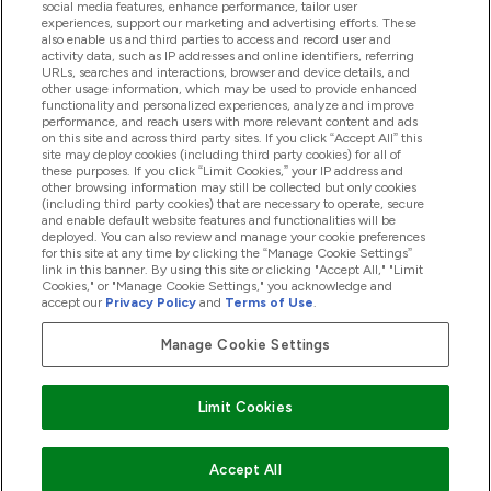
social media features, enhance performance, tailor user
experiences, support our marketing and advertising efforts. These
also enable us and third parties to access and record user and
activity data, such as IP addresses and online identifiers, referring
Termékek
URLs, searches and interactions, browser and device details, and
other usage information, which may be used to provide enhanced
functionality and personalized experiences, analyze and improve
performance, and reach users with more relevant content and ads
on this site and across third party sites. If you click “Accept All” this
Céginformáció
site may deploy cookies (including third party cookies) for all of
these purposes. If you click “Limit Cookies,” your IP address and
other browsing information may still be collected but only cookies
(including third party cookies) that are necessary to operate, secure
Hűség És Jutalmak
and enable default website features and functionalities will be
deployed. You can also review and manage your cookie preferences
for this site at any time by clicking the “Manage Cookie Settings”
link in this banner. By using this site or clicking "Accept All," "Limit
Cookies," or "Manage Cookie Settings," you acknowledge and
2026 The Hut.com Ltd
accept our
Privacy Policy
and
Terms of Use
.
Manage Cookie Settings
Pay with
Limit Cookies
Accept All