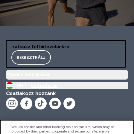
Iratkozz fel hírlevelünkre
REGISZTRÁLJ
Cookie-beállítások
HU |
Változtatás
Csatlakozz hozzánk
We use cookies and other tracking tools on this site, which may be
provided by third parties, to operate and secure our site, enable
Segítség És Információ