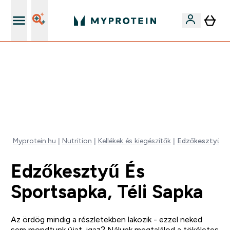
Páratlan minőség
Mydays Multibuy | Akár extra 5-10% OFF ruhákra vagy
vitaminokra | MÁR CSAK
0 0
:
0 2
:
0 9
:
1 7
Nap
Óra
Perc
Mp
Myprotein.hu
Nutrition
Kellékek és kiegészítők
Edzőkesztyű és 
Edzőkesztyű És
Sportsapka, Téli Sapka
Az ördög mindig a részletekben lakozik - ezzel neked
sem mondtunk újat, igaz? Nálunk megtalálod a tökéletes