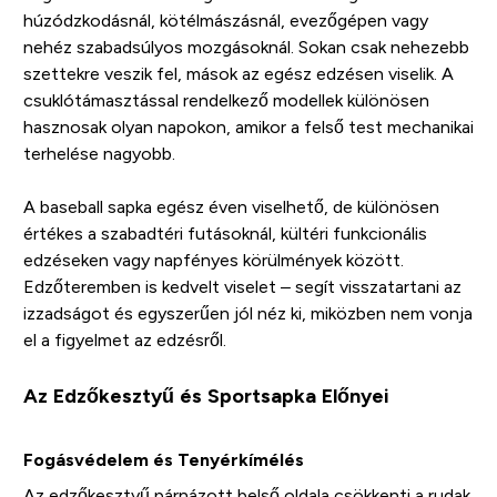
húzódzkodásnál, kötélmászásnál, evezőgépen vagy
nehéz szabadsúlyos mozgásoknál. Sokan csak nehezebb
szettekre veszik fel, mások az egész edzésen viselik. A
csuklótámasztással rendelkező modellek különösen
hasznosak olyan napokon, amikor a felső test mechanikai
terhelése nagyobb.
A baseball sapka egész éven viselhető, de különösen
értékes a szabadtéri futásoknál, kültéri funkcionális
edzéseken vagy napfényes körülmények között.
Edzőteremben is kedvelt viselet – segít visszatartani az
izzadságot és egyszerűen jól néz ki, miközben nem vonja
el a figyelmet az edzésről.
Az Edzőkesztyű és Sportsapka Előnyei
Fogásvédelem és Tenyérkímélés
Az edzőkesztyű párnázott belső oldala csökkenti a rudak