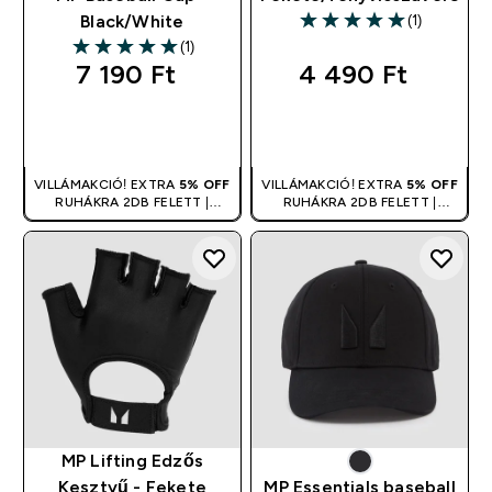
(1)
Black/White
5 out of 5 stars
(1)
5 out of 5 stars
7 190 Ft‎
4 490 Ft‎
GYORS
GYORS
VÁSÁRLÁS
VÁSÁRLÁS
VILLÁMAKCIÓ! EXTRA
5% OFF
VILLÁMAKCIÓ! EXTRA
5% OFF
RUHÁKRA 2DB FELETT |
RUHÁKRA 2DB FELETT |
KUPONNAL ÖSSZEVONHATÓ
KUPONNAL ÖSSZEVONHATÓ
MP Lifting Edzős
Kesztyű - Fekete
MP Essentials baseball