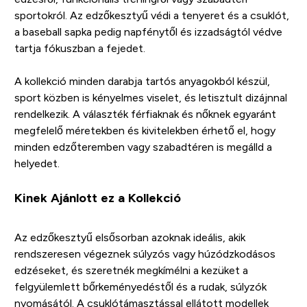
sportokról. Az edzőkesztyű védi a tenyeret és a csuklót,
a baseball sapka pedig napfénytől és izzadságtól védve
tartja fókuszban a fejedet.
A kollekció minden darabja tartós anyagokból készül,
sport közben is kényelmes viselet, és letisztult dizájnnal
rendelkezik. A választék férfiaknak és nőknek egyaránt
megfelelő méretekben és kivitelekben érhető el, hogy
minden edzőteremben vagy szabadtéren is megálld a
helyedet.
Kinek Ajánlott ez a Kollekció
Az edzőkesztyű elsősorban azoknak ideális, akik
rendszeresen végeznek súlyzós vagy húzódzkodásos
edzéseket, és szeretnék megkímélni a kezüket a
felgyülemlett bőrkeményedéstől és a rudak, súlyzók
nyomásától. A csuklótámasztással ellátott modellek