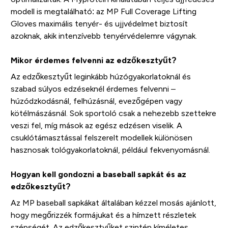
modell is megtalálható: az MP Full Coverage Lifting
Gloves maximális tenyér- és ujjvédelmet biztosít
azoknak, akik intenzívebb tenyérvédelemre vágynak.
Mikor érdemes felvenni az edzőkesztyűt?
Az edzőkesztyűt leginkább húzógyakorlatoknál és
szabad súlyos edzéseknél érdemes felvenni –
húzódzkodásnál, felhúzásnál, evezőgépen vagy
kötélmászásnál. Sok sportoló csak a nehezebb szettekre
veszi fel, míg mások az egész edzésen viselik. A
csuklótámasztással felszerelt modellek különösen
hasznosak tológyakorlatoknál, például fekvenyomásnál.
Hogyan kell gondozni a baseball sapkát és az
edzőkesztyűt?
Az MP baseball sapkákat általában kézzel mosás ajánlott,
hogy megőrizzék formájukat és a hímzett részletek
szépségét. Az edzőkesztyűket szintén kíméletes