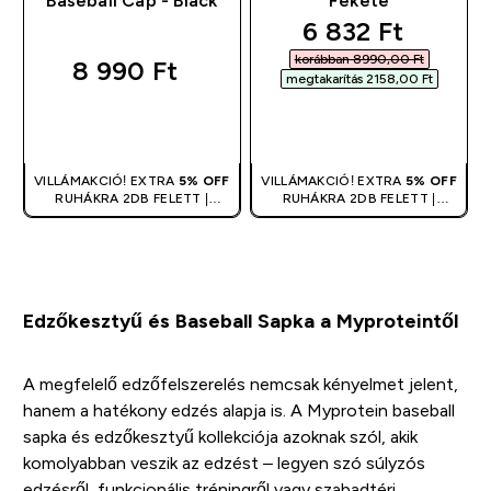
Baseball Cap - Black
Fekete
discounted pric
6 832 Ft‎
korábban 8990,00 Ft‎
8 990 Ft‎
megtakarítás 2158,00 Ft‎
GYORS
GYORS
VÁSÁRLÁS
VÁSÁRLÁS
VILLÁMAKCIÓ! EXTRA
5% OFF
VILLÁMAKCIÓ! EXTRA
5% OFF
RUHÁKRA 2DB FELETT |
RUHÁKRA 2DB FELETT |
KUPONNAL ÖSSZEVONHATÓ
KUPONNAL ÖSSZEVONHATÓ
Edzőkesztyű és Baseball Sapka a Myproteintől
A megfelelő edzőfelszerelés nemcsak kényelmet jelent,
hanem a hatékony edzés alapja is. A Myprotein baseball
sapka és edzőkesztyű kollekciója azoknak szól, akik
komolyabban veszik az edzést – legyen szó súlyzós
edzésről, funkcionális tréningről vagy szabadtéri