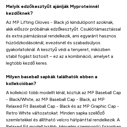
Melyik edzőkesztyűt ajánlják Myproteinnél
kezdőknek?
Az MP Lifting Gloves - Black jó kiindulópont azoknak,
akik először próbálnak edzőkesztyűt. Csuklótámasztással
és extra párnázással rendelkezik, ami egyaránt hasznos
húzódzkodásoknál, evezésnél és szabadsúlyos
gyakorlatoknál. A kesztyű védi a tenyeret, miközben
stabil fogást biztosít – ez az a kombináció, amelyet a
legtöbb kezdő keres.
Milyen baseball sapkák találhatók ebben a
kollekcióban?
A kollekció több modellt kínál, köztük az MP Baseball Cap
- Black/White, az MP Baseball Cap - Black, az MP
Relaxed Fit Baseball Cap - Black és az MP Graphic Cap -
Retro White változatokat. Minden sapka szellőző
szemletekkel és állítható velcro hátpánttal rendelkezik. A
Relaxed Fit modell lazább, kényelmi szempontú fazonban