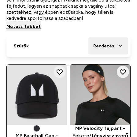
fejfedőt, legyen az snapback sapka a vagány utcai
szettekhez, vagy éppen edzősapka, hogy télen is
kedvedre sportolhass a szabadban!
Mutass többet
Szűrők
Rendezés
MP Velocity fejpánt -
MP Baseball Cap -
Fekete/fényvisszaverő