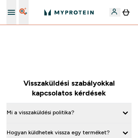
Páratlan minőség
Mydays Multibuy | Akár extra 5-10% OFF ruhákra vagy
vitaminokra | MÁR CSAK
0 0
:
1 1
:
5 9
:
2 2
Nap
Óra
Perc
Mp
Visszaküldési szabályokkal
kapcsolatos kérdések
Mi a visszaküldési politika?
Hogyan küldhetek vissza egy terméket?