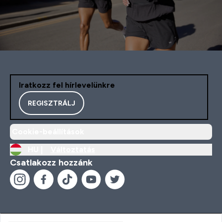
Iratkozz fel hírlevelünkre
REGISZTRÁLJ
Cookie-beállítások
HU |
Változtatás
Csatlakozz hozzánk