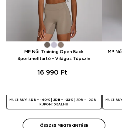
MP Női Training Open Back
MP Női T
Sportmelltartó - Világos Tópszín
16 990 Ft‎
GYORS VÁSÁRLÁS
MULTIBUY!
4DB = -40% | 3DB = -33%
| 2DB = -20% |
MULTIBUY!
4
KUPON:
DEALHU
ÖSSZES MEGTEKINTÉSE