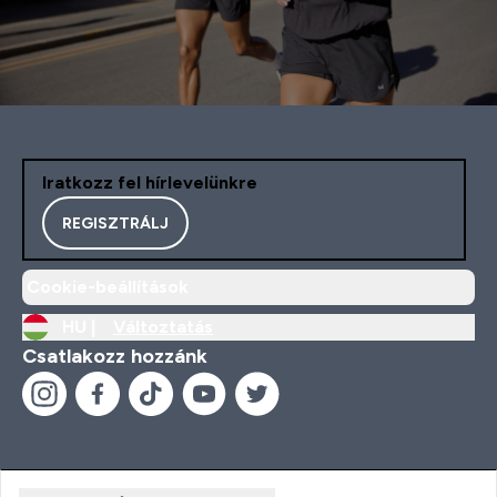
Iratkozz fel hírlevelünkre
REGISZTRÁLJ
Cookie-beállítások
HU |
Változtatás
Csatlakozz hozzánk