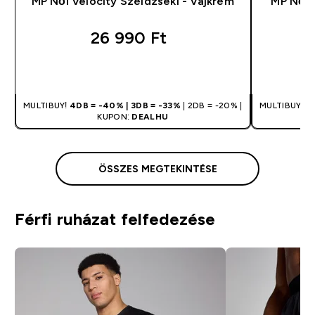
MP Női Velocity Széldzseki - Vajkrém
MP Női 
26 990 Ft‎
GYORS VÁSÁRLÁS
MULTIBUY!
4DB = -40% | 3DB = -33%
| 2DB = -20% |
MULTIBUY!
4
KUPON:
DEALHU
ÖSSZES MEGTEKINTÉSE
Férfi ruházat felfedezése