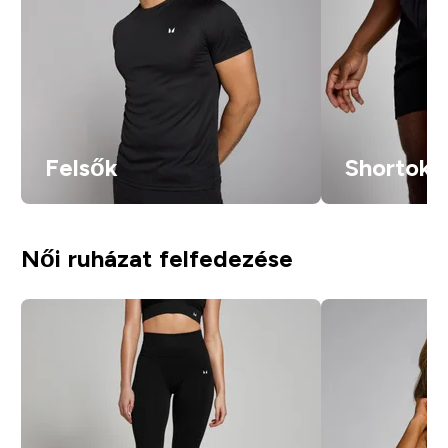
Felsők
Shortok
Női ruházat felfedezése