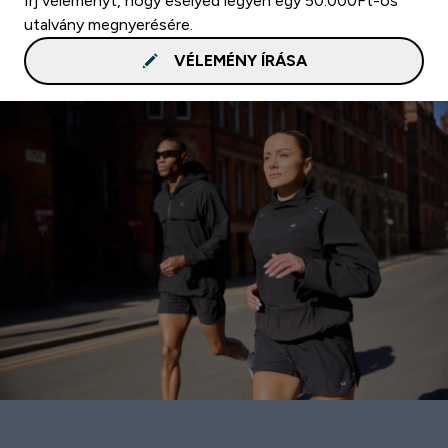
Írj véleményt, hogy esélyed legyen egy 50.000Ft-os
utalvány megnyerésére.
VÉLEMÉNY ÍRÁSA