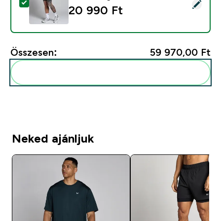
Termék kiválasztása - MP Férfi Hybrid 5" 2 az 1-ben R
20 990 Ft‎
Összesen:
59 970,00 Ft‎
Add ezeket a rutinodhoz
Neked ajánljuk