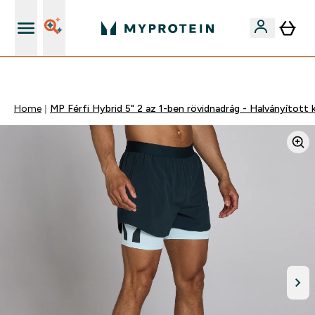
Páratlan minőség
Home
MP Férfi Hybrid 5" 2 az 1-ben rövidnadrág - Halványított 