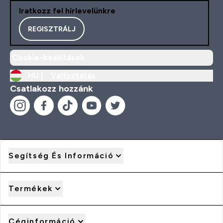
Iratkozz fel hírlevelünkre
REGISZTRÁLJ
Cookie-beállítások
HU |
Változtatás
Csatlakozz hozzánk
Segítség És Információ
Termékek
Céginformáció