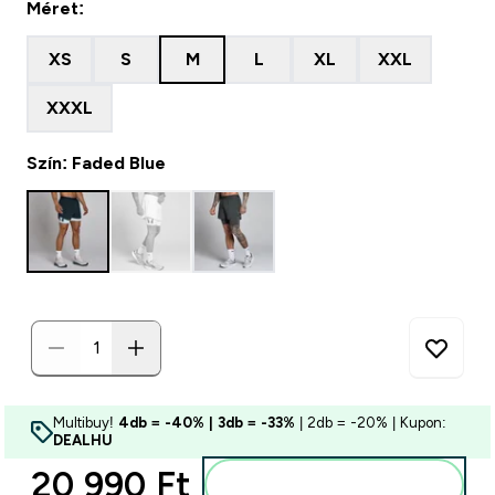
Méret:
XS
S
M
L
XL
XXL
XXXL
Szín: Faded Blue
Multibuy!
4db = -40% | 3db = -33%
| 2db = -20% | Kupon:
DEALHU
20 990 Ft‎
Kosárba