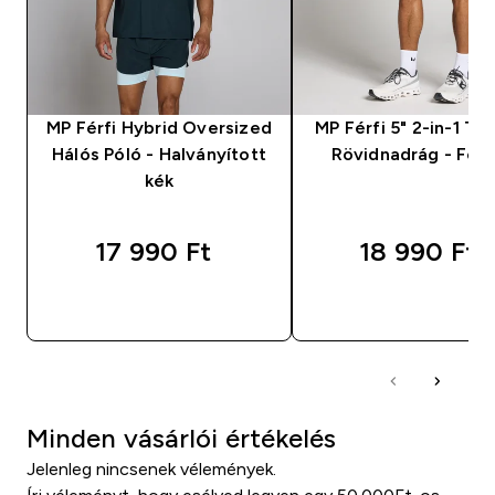
MP Férfi Hybrid Oversized
MP Férfi 5" 2-in-1 Tra
Hálós Póló - Halványított
Rövidnadrág - Fek
kék
17 990 Ft‎
18 990 Ft‎
GYORS VÁSÁRLÁS
GYORS VÁSÁRL
Minden vásárlói értékelés
Jelenleg nincsenek vélemények.