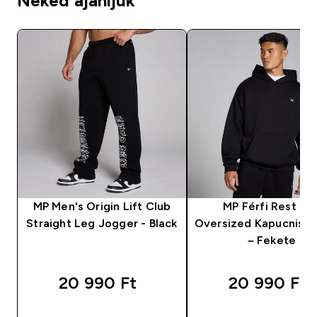
Neked ajánljuk
MP Men's Origin Lift Club
MP Férfi Rest Da
Straight Leg Jogger - Black
Oversized Kapucnis p
– Fekete
20 990 Ft‎
20 990 Ft‎
GYORS VÁSÁRLÁS
GYORS VÁSÁRL