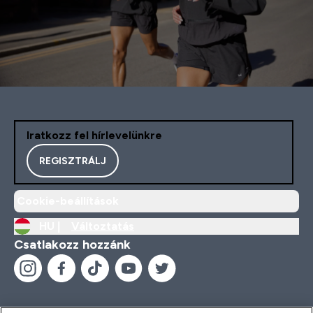
Iratkozz fel hírlevelünkre
REGISZTRÁLJ
Cookie-beállítások
HU |
Változtatás
Csatlakozz hozzánk