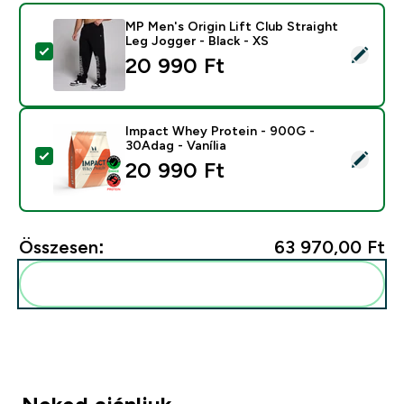
MP Men's Origin Lift Club Straight
Leg Jogger - Black - XS
Termék kiválasztása - MP Men's Origin Lift Club Straig
20 990 Ft‎
Impact Whey Protein - 900G -
30Adag - Vanília
Termék kiválasztása - Impact Whey Protein - 900G - 3
20 990 Ft‎
Összesen:
63 970,00 Ft‎
Add ezeket a rutinodhoz