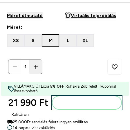
Méret útmutató
Virtuális felpróbálás
Méret:
XS
S
M
L
XL
VILLÁMAKCIÓ! Extra
5% OFF
Ruhákra 2db felett | kuponnal
összevonható
21 990 Ft‎
Kosárba
Raktáron
25.000Ft rendelés felett ingyen szállítás
14 napos visszaküldés