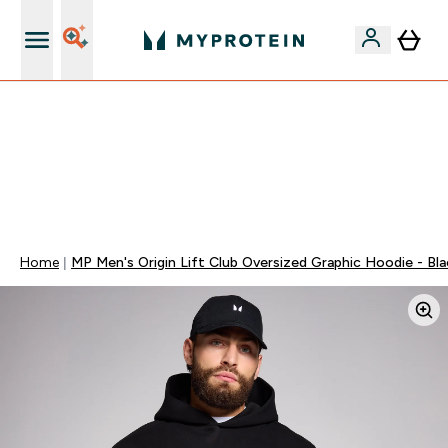
Páratlan minőség
Mydays Multibuy | Akár extra 5-10% OFF ruhákra vagy
vitaminokra | MÁR CSAK
0 0
:
1 9
:
4 4
:
1 4
Nap
Óra
Perc
Mp
Home
MP Men's Origin Lift Club Oversized Graphic Hoodie - Bla