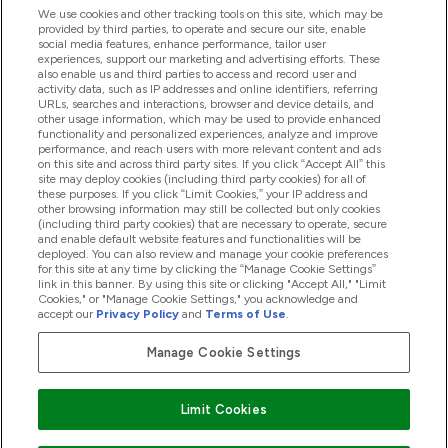
We use cookies and other tracking tools on this site, which may be
provided by third parties, to operate and secure our site, enable
Segítség És Információ
social media features, enhance performance, tailor user
experiences, support our marketing and advertising efforts. These
also enable us and third parties to access and record user and
activity data, such as IP addresses and online identifiers, referring
Termékek
URLs, searches and interactions, browser and device details, and
other usage information, which may be used to provide enhanced
functionality and personalized experiences, analyze and improve
performance, and reach users with more relevant content and ads
on this site and across third party sites. If you click “Accept All” this
Céginformáció
site may deploy cookies (including third party cookies) for all of
these purposes. If you click “Limit Cookies,” your IP address and
other browsing information may still be collected but only cookies
(including third party cookies) that are necessary to operate, secure
Hűség És Jutalmak
and enable default website features and functionalities will be
deployed. You can also review and manage your cookie preferences
for this site at any time by clicking the “Manage Cookie Settings”
link in this banner. By using this site or clicking "Accept All," "Limit
Cookies," or "Manage Cookie Settings," you acknowledge and
2026 The Hut.com Ltd
accept our
Privacy Policy
and
Terms of Use
.
Manage Cookie Settings
Pay with
Limit Cookies