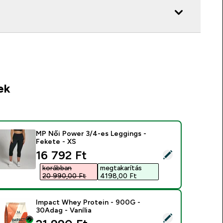
ek
MP Női Power 3/4-es Leggings -
Fekete - XS
discounted price
16 792 Ft‎
ermék kiválasztása - MP Női Power 3/4-es Leggings - Fekete 
korábban
megtakarítás
20 990,00 Ft‎
4198,00 Ft‎
Impact Whey Protein - 900G -
30Adag - Vanília
ermék kiválasztása - Impact Whey Protein - 900G - 30Adag - V