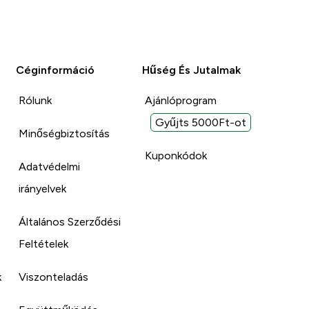
Céginformáció
Hűség És Jutalmak
Rólunk
Ajánlóprogram
Gyűjts 5000Ft-ot
Minőségbiztosítás
Kuponkódok
Adatvédelmi
irányelvek
Általános Szerződési
Feltételek
k
Viszonteladás