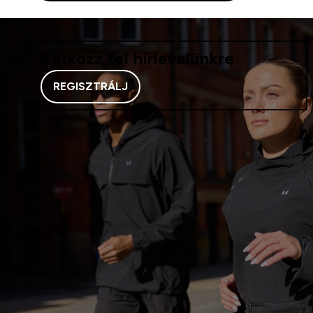
Iratkozz fel hírlevelünkre
REGISZTRÁLJ