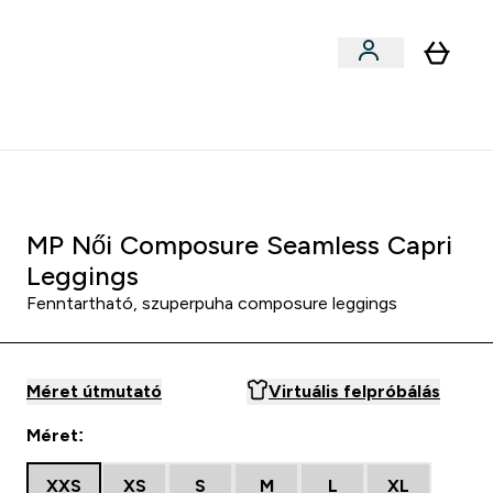
Sportok szerint
menu
ter Outlet Akár -50% submenu
Enter Sportok szerint submenu
⌄
5000Ft kredit ajánlásonként
pri Leggings - Galaxis kék
MP Női Composure Seamless Capri
Leggings
Fenntartható, szuperpuha composure leggings
Méret útmutató
Virtuális felpróbálás
Méret:
XXS
XS
S
M
L
XL