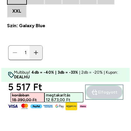
XXL
Szín: Galaxy Blue
Multibuy!
4db = -40% | 3db = -33%
| 2db = -20% | Kupon:
DEALHU
discounted price
5 517 Ft‎
Elfogyott
korábban
megtakarítás
18 390,00 Ft‎
12 873,00 Ft‎