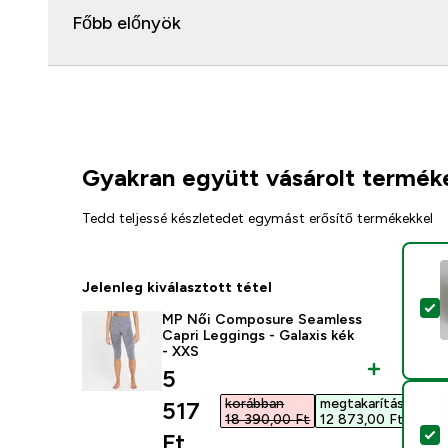
Főbb előnyök
Gyakran együtt vásárolt termék
Tedd teljessé készletedet egymást erősítő termékekkel
Jelenleg kiválasztott tétel
T
MP Női Composure Seamless
Capri Leggings - Galaxis kék
- XXS
discounted price
5
korábban
megtakarítás
517
18 390,00 Ft‎
12 873,00 Ft‎
T
Ft‎