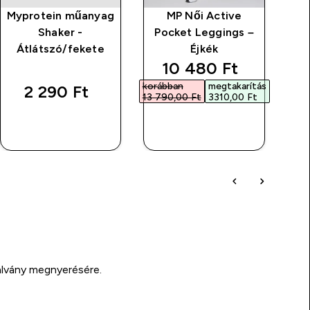
Myprotein műanyag
MP Női Active
Shaker -
Pocket Leggings –
Átlátszó/fekete
Éjkék
discounted price
10 480 Ft‎
korábban
megtakarítás
2 290 Ft‎
13 790,00 Ft‎
3310,00 Ft‎
GYORS
GYORS
VÁSÁRLÁS
VÁSÁRLÁS
alvány megnyerésére.