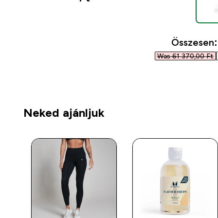
Összesen:
Was 61 370,00 Ft‎
Neked ajánljuk