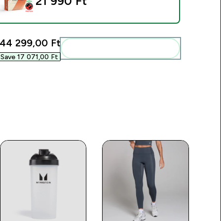
21 990 Ft‎
44 299,00 Ft‎
Add ezeket a rutinodhoz
Save 17 071,00 Ft‎