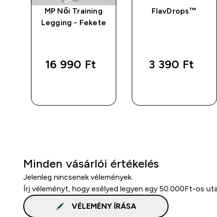
4-
MP Női Training
FlavDrops™
Legging - Fekete
d price
arítás
16 990 Ft‎
3 390 Ft‎
 Ft‎
GYORS
GYORS
VÁSÁRLÁS
VÁSÁRLÁS
Minden vásárlói értékelés
Jelenleg nincsenek vélemények.
Írj véleményt, hogy esélyed legyen egy 50.000Ft-os ut
VÉLEMÉNY ÍRÁSA