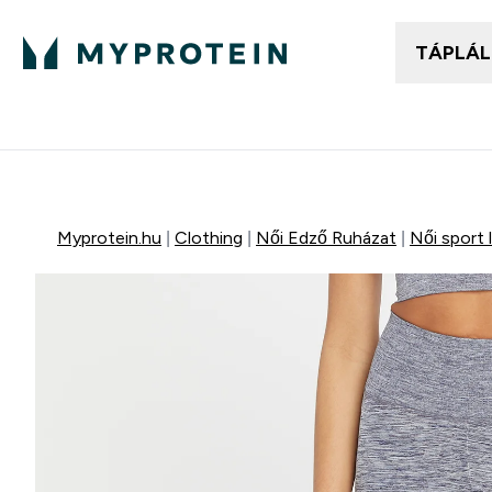
TÁPLÁ
Női ruházat
Fé
Enter
⌄
25.000Ft felett ingyen h
Myprotein.hu
Clothing
Női Edző Ruházat
Női sport 