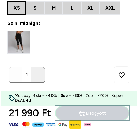
XS
S
M
L
XL
XXL
Szín: Midnight
Multibuy!
4db = -40% | 3db = -33%
| 2db = -20% | Kupon:
DEALHU
21 990 Ft‎
Elfogyott