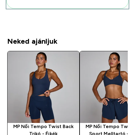
Add ezeket a rutinodhoz
Neked ajánljuk
MP Női Tempo Twist Back
MP Női Tempo Twist
Trikó - Éjkék
Sport Melltartó - É