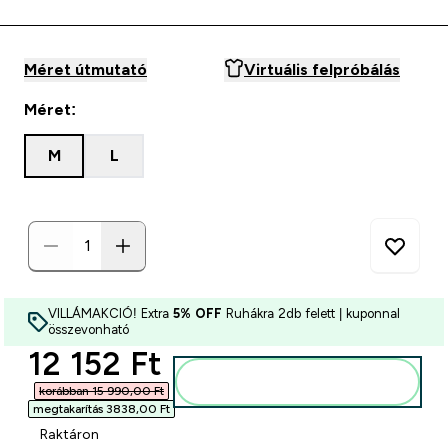
Méret útmutató
Virtuális felpróbálás
Méret:
M
L
VILLÁMAKCIÓ! Extra
5% OFF
Ruhákra 2db felett | kuponnal
összevonható
discounted price
12 152 Ft‎
Kosárba
korábban 15 990,00 Ft‎
megtakarítás 3838,00 Ft‎
Raktáron