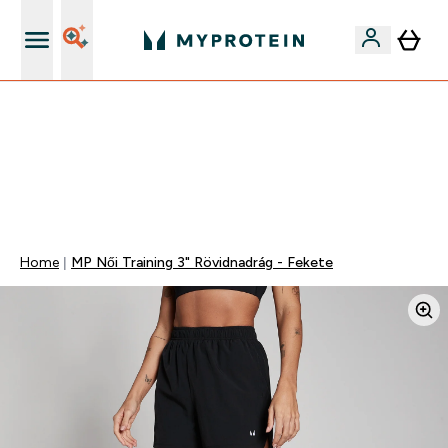
Páratlan minőség
Mydays Multibuy | Akár extra 5-10% OFF ruhákra vagy
vitaminokra | MÁR CSAK
0 0
:
1 7
:
4 5
:
2 5
Nap
Óra
Perc
Mp
Home
MP Női Training 3" Rövidnadrág - Fekete