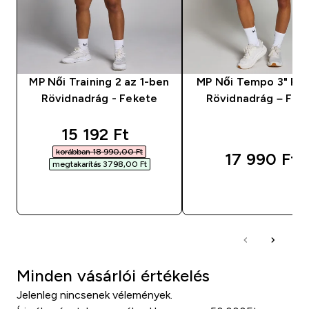
MP Női Training 2 az 1-ben
MP Női Tempo 3" Ru
Rövidnadrág - Fekete
Rövidnadrág – Fek
discounted price
15 192 Ft‎
korábban 18 990,00 Ft‎
17 990 Ft‎
megtakarítás 3798,00 Ft‎
GYORS VÁSÁRLÁS
GYORS VÁSÁRL
Minden vásárlói értékelés
Jelenleg nincsenek vélemények.