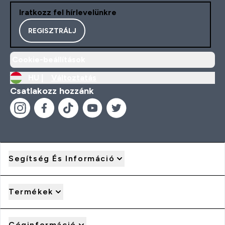
Iratkozz fel hírlevelünkre
REGISZTRÁLJ
Cookie-beállítások
HU |
Változtatás
Csatlakozz hozzánk
Segítség És Információ
Termékek
Céginformáció