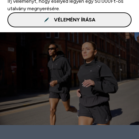
Írj véleményt, hogy esélyed legyen egy 50.000Ft-os
utalvány megnyerésére.
VÉLEMÉNY ÍRÁSA