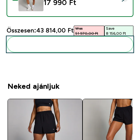
17 990 Ft‎
Was
Save
Összesen:
43 814,00 Ft‎
51 970,00 Ft‎
8 156,00 Ft‎
Add ezeket a rutinodhoz
Neked ajánljuk