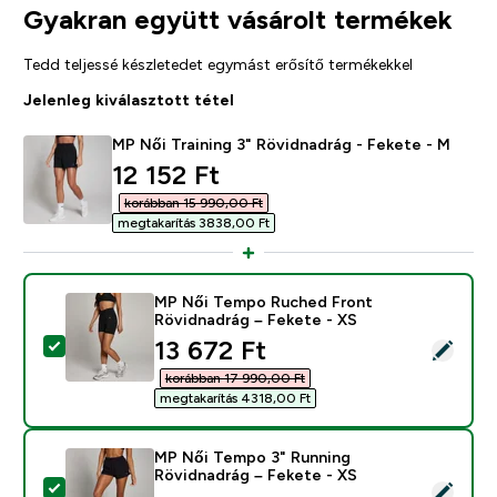
Gyakran együtt vásárolt termékek
Tedd teljessé készletedet egymást erősítő termékekkel
Jelenleg kiválasztott tétel
MP Női Training 3" Rövidnadrág - Fekete - M
discounted price
12 152 Ft‎
korábban 15 990,00 Ft‎
megtakarítás 3838,00 Ft‎
MP Női Tempo Ruched Front
Rövidnadrág – Fekete - XS
discounted price
13 672 Ft‎
Termék kiválasztása - MP Női Tempo Ruched Front Röv
korábban 17 990,00 Ft‎
megtakarítás 4318,00 Ft‎
MP Női Tempo 3" Running
Rövidnadrág – Fekete - XS
Termék kiválasztása - MP Női Tempo 3" Running Rövid