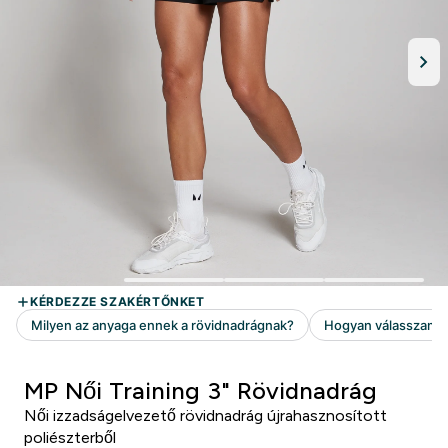
MP Női Training 3" Rövidnadrág
Női izzadságelvezető rövidnadrág újrahasznosított
poliészterből