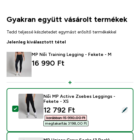
Gyakran együtt vásárolt termékek
Tedd teljessé készletedet egymást erősítő termékekkel
Jelenleg kiválasztott tétel
MP Női Training Legging - Fekete - M
16 990 Ft‎
Női MP Active Zsebes Leggings -
Fekete - XS
discounted price
12 792 Ft‎
Termék kiválasztása - Női MP Active Zsebes Leggings 
korábban 15 990,00 Ft‎
megtakarítás 3198,00 Ft‎
MP Unisex Crew Socks (3 Pack) -