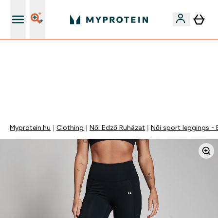
Páratlan minőség
Mydays Multibuy | Akár extra 5-10% OFF ruhákra vagy
vitaminokra | MÁR CSAK
0 0
:
0 3
:
4 6
:
4 7
Nap
Óra
Perc
Mp
Myprotein.hu
Clothing
Női Edző Ruházat
Női sport leggings -