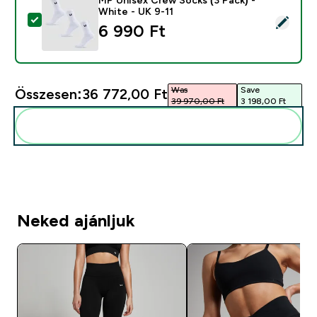
White - UK 9-11
Termék kiválasztása - MP Unisex Crew Socks (3 Pack) 
6 990 Ft‎
Was
Save
Összesen:
36 772,00 Ft‎
39 970,00 Ft‎
3 198,00 Ft‎
Add ezeket a rutinodhoz
Neked ajánljuk