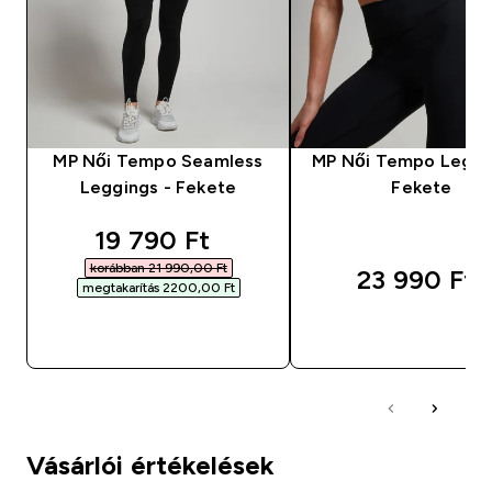
MP Női Tempo Seamless
MP Női Tempo Leggi
Leggings - Fekete
Fekete
discounted price
19 790 Ft‎
korábban 21 990,00 Ft‎
23 990 Ft‎
megtakarítás 2200,00 Ft‎
GYORS VÁSÁRLÁS
GYORS VÁSÁRL
Vásárlói értékelések