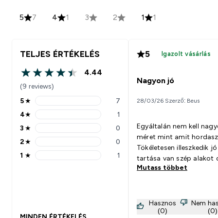
5
7
4
1
3
2
1
1
TELJES ÉRTÉKELÉS
5
Igazolt vásárlás
4.44
4.44 out of 5 stars
Nagyon jó
(9 reviews)
5
★
7
28/03/26 Szerző: Beus
5 stars rating 7 reviews
4
★
1
4 stars rating 1 reviews
Egyáltalán nem kell nag
3
★
0
3 stars rating 0 reviews
méret mint amit hordasz
2
★
0
2 stars rating 0 reviews
Tökéletesen illeszkedik jó
1
★
1
tartása van szép alakot c
1 stars rating 1 reviews
Mutass többet
Hasznos
Nem ha
(0)
(0)
MINDEN ÉRTÉKELÉS