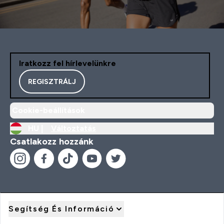
Iratkozz fel hírlevelünkre
REGISZTRÁLJ
Cookie-beállítások
HU |
Változtatás
Csatlakozz hozzánk
Segítség És Információ