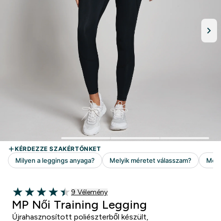
9 customer reviews
9 Vélemény
4.44 out of 5 stars
MP Női Training Legging
Újrahasznosított poliészterből készült,