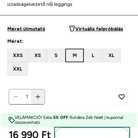
izzadságelvezető női leggings
Méret útmutató
Virtuális felpróbálás
Méret:
XXS
XS
S
M
L
XL
XXL
VILLÁMAKCIÓ! Extra
5% OFF
Ruhákra 2db felett | kuponnal
összevonható
16 990 Ft‎
Kosárba