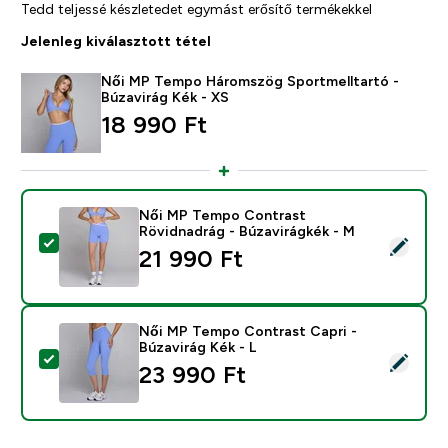
Tedd teljessé készletedet egymást erősítő termékekkel
Jelenleg kiválasztott tétel
Női MP Tempo Háromszög Sportmelltartó -
Búzavirág Kék - XS
18 990 Ft‎
Női MP Tempo Contrast
Rövidnadrág - Búzavirágkék - M
Termék kiválasztása - Női MP Tempo Contrast Rövidna
21 990 Ft‎
Női MP Tempo Contrast Capri -
Búzavirág Kék - L
Termék kiválasztása - Női MP Tempo Contrast Capri - 
23 990 Ft‎