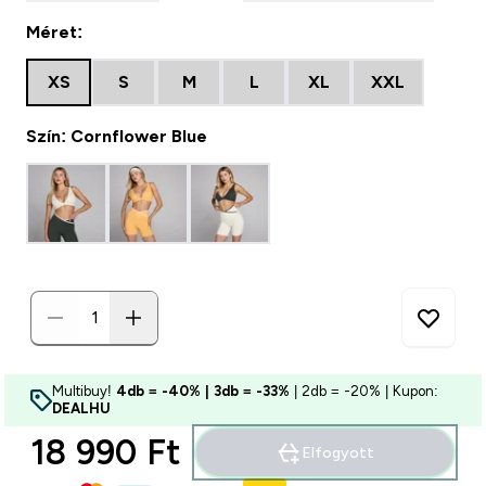
Méret:
XS
S
M
L
XL
XXL
Szín: Cornflower Blue
Multibuy!
4db = -40% | 3db = -33%
| 2db = -20% | Kupon:
DEALHU
18 990 Ft‎
Elfogyott