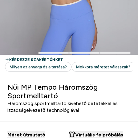
Női MP Tempo Háromszög
Sportmelltartó
Háromszög sportmelltartó kivehető betétekkel és
izzadságelvezető technológiával
Méret útmutató
Virtuális felpróbálás