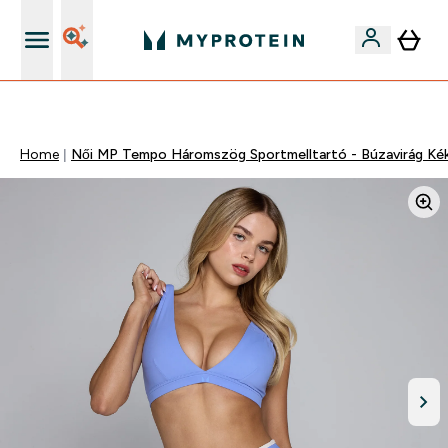
Páratlan minőség
Home
Női MP Tempo Háromszög Sportmelltartó - Búzavirág Ké