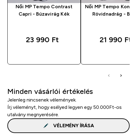
Női MP Tempo Contrast
Női MP Tempo Kontra
Capri - Búzavirág Kék
Rövidnadrág - Bar
23 990 Ft‎
21 990 Ft‎
GYORS VÁSÁRLÁS
GYORS VÁSÁRL
Minden vásárlói értékelés
Jelenleg nincsenek vélemények.
Írj véleményt, hogy esélyed legyen egy 50.000Ft-os
utalvány megnyerésére.
VÉLEMÉNY ÍRÁSA