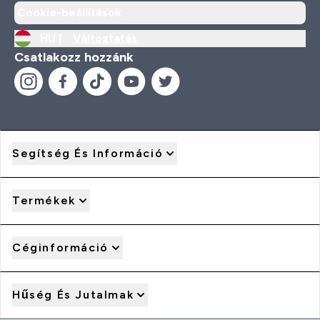
Cookie-beállítások
HU |
Változtatás
Csatlakozz hozzánk
Segítség És Információ
Termékek
Céginformáció
Hűség És Jutalmak