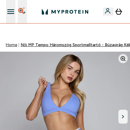
Páratlan minőség
Home
Női MP Tempo Háromszög Sportmelltartó - Búzavirág Ké