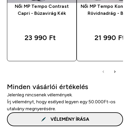
Női MP Tempo Contrast
Női MP Tempo Kontra
Capri - Búzavirág Kék
Rövidnadrág - Bar
23 990 Ft‎
21 990 Ft‎
GYORS VÁSÁRLÁS
GYORS VÁSÁRL
Minden vásárlói értékelés
Jelenleg nincsenek vélemények.
Írj véleményt, hogy esélyed legyen egy 50.000Ft-os
utalvány megnyerésére.
VÉLEMÉNY ÍRÁSA