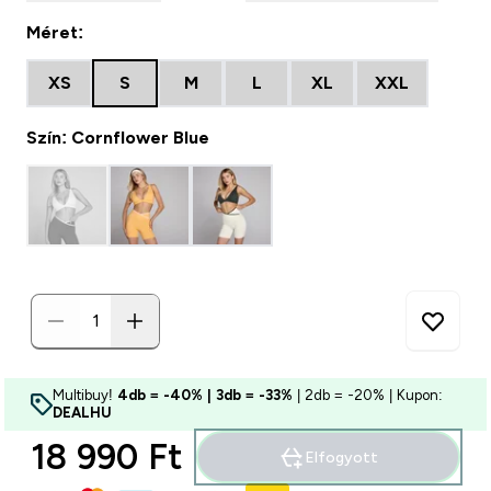
Méret:
XS
S
M
L
XL
XXL
Szín: Cornflower Blue
Multibuy!
4db = -40% | 3db = -33%
| 2db = -20% | Kupon:
DEALHU
18 990 Ft‎
Elfogyott