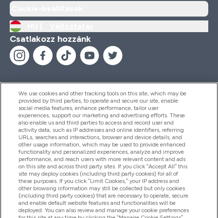
Cookie-beállítások
HU |
Változtatás
Csatlakozz hozzánk
We use cookies and other tracking tools on this site, which may be
provided by third parties, to operate and secure our site, enable
Segítség És Információ
social media features, enhance performance, tailor user
experiences, support our marketing and advertising efforts. These
also enable us and third parties to access and record user and
activity data, such as IP addresses and online identifiers, referring
Termékek
URLs, searches and interactions, browser and device details, and
other usage information, which may be used to provide enhanced
functionality and personalized experiences, analyze and improve
performance, and reach users with more relevant content and ads
on this site and across third party sites. If you click “Accept All” this
Céginformáció
site may deploy cookies (including third party cookies) for all of
these purposes. If you click “Limit Cookies,” your IP address and
other browsing information may still be collected but only cookies
(including third party cookies) that are necessary to operate, secure
Hűség És Jutalmak
and enable default website features and functionalities will be
deployed. You can also review and manage your cookie preferences
for this site at any time by clicking the “Manage Cookie Settings”