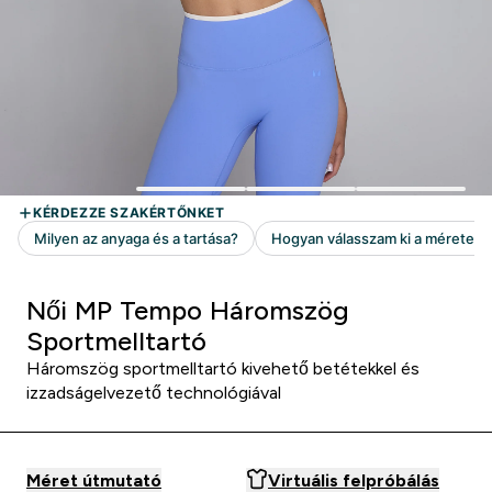
Női MP Tempo Háromszög
Sportmelltartó
Háromszög sportmelltartó kivehető betétekkel és
izzadságelvezető technológiával
Méret útmutató
Virtuális felpróbálás