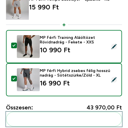
15 990 Ft‎
MP Férfi Training Aláöltözet
Rövidnadrág - Fekete - XXS
Termék kiválasztása - MP Férfi Training Aláöltözet Röv
10 990 Ft‎
MP férfi Hybrid zsebes félig hosszú
nadrág - Sötétszürke/Zöld - XL
Termék kiválasztása - MP férfi Hybrid zsebes félig ho
16 990 Ft‎
Összesen:
43 970,00 Ft‎
Add ezeket a rutinodhoz