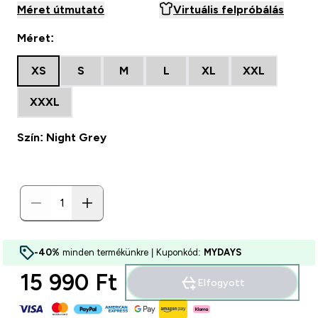
Méret útmutató
Virtuális felpróbálás
Méret:
XS
S
M
L
XL
XXL
XXXL
Szín: Night Grey
-40%
minden termékünkre | Kuponkód:
MYDAYS
15 990 Ft‎
Elfogyott