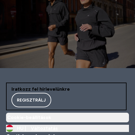
Iratkozz fel hírlevelünkre
REGISZTRÁLJ
Cookie-beállítások
HU |
Változtatás