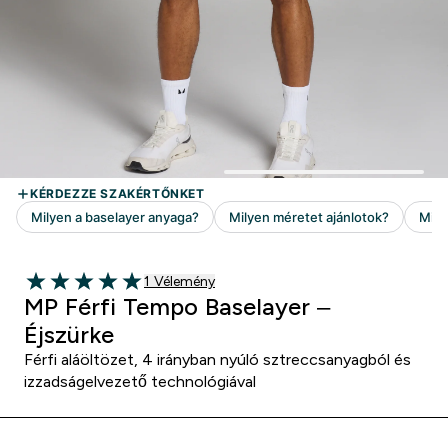
1 customer reviews
1 Vélemény
5 out of 5 stars
MP Férfi Tempo Baselayer –
Éjszürke
Férfi aláöltözet, 4 irányban nyúló sztreccsanyagból és
izzadságelvezető technológiával