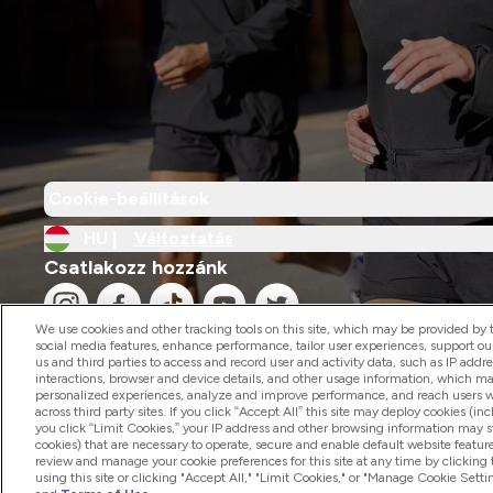
Cookie-beállítások
HU |
Változtatás
Csatlakozz hozzánk
We use cookies and other tracking tools on this site, which may be provided by th
social media features, enhance performance, tailor user experiences, support ou
us and third parties to access and record user and activity data, such as IP addr
interactions, browser and device details, and other usage information, which m
personalized experiences, analyze and improve performance, and reach users wi
2026 The Hut.com Ltd
across third party sites. If you click “Accept All” this site may deploy cookies (inc
you click “Limit Cookies,” your IP address and other browsing information may sti
cookies) that are necessary to operate, secure and enable default website feature
review and manage your cookie preferences for this site at any time by clicking
using this site or clicking "Accept All," "Limit Cookies," or "Manage Cookie Se