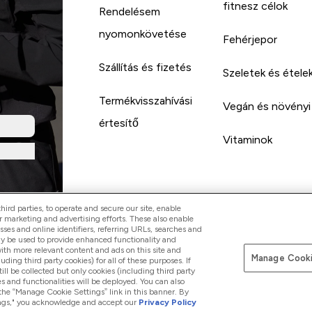
fitnesz célok
Rendelésem
nyomonkövetése
Fehérjepor
Szállítás és fizetés
Szeletek és étele
Termékvisszahívási
Vegán és növényi
értesítő
Vitaminok
ird parties, to operate and secure our site, enable
r marketing and advertising efforts. These also enable
esses and online identifiers, referring URLs, searches and
ay be used to provide enhanced functionality and
th more relevant content and ads on this site and
Manage Cooki
Pay with
luding third party cookies) for all of these purposes. If
ll be collected but only cookies (including third party
s and functionalities will be deployed. You can also
 the “Manage Cookie Settings” link in this banner. By
ttings," you acknowledge and accept our
Privacy Policy