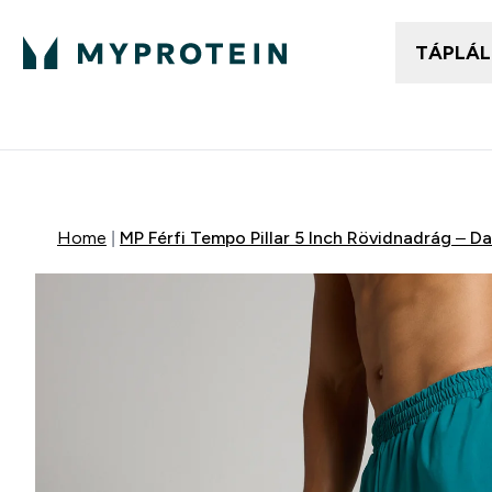
TÁPLÁ
Női ruházat
Fé
Enter
⌄
25.000Ft felett ingyen h
Home
MP Férfi Tempo Pillar 5 Inch Rövidnadrág – Da