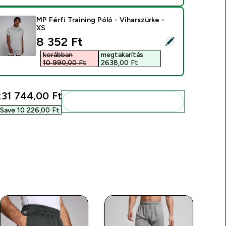
MP Férfi Training Póló - Viharszürke -
XS
discounted price
8 352 Ft‎
ermék kiválasztása - MP Férfi Training Póló - Viharszürke - XS
korábban
megtakarítás
10 990,00 Ft‎
2638,00 Ft‎
:
31 744,00 Ft‎
Add ezeket a rutinodhoz
Save 10 226,00 Ft‎