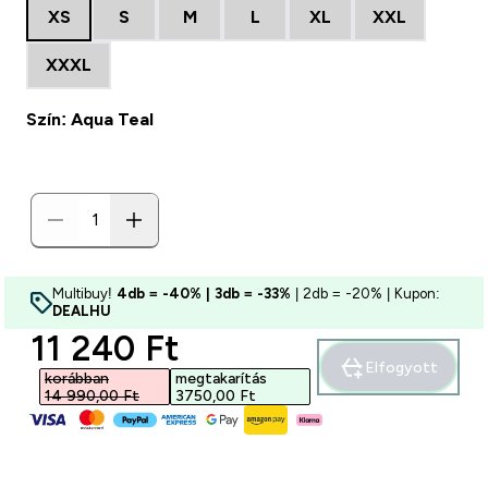
XS
S
M
L
XL
XXL
XXXL
Szín: Aqua Teal
Multibuy!
4db = -40% | 3db = -33%
| 2db = -20% | Kupon:
DEALHU
discounted price
11 240 Ft‎
Elfogyott
korábban
megtakarítás
14 990,00 Ft‎
3750,00 Ft‎