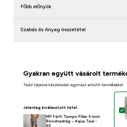
Főbb előnyök
Szabás és Anyag összetétel
Gyakran együtt vásárolt termék
Tedd teljessé készletedet egymást erősítő termékekkel
Jelenleg kiválasztott tétel
T
MP Férfi Tempo Pillar 5 Inch
Rövidnadrág – Aqua Teal -
XS