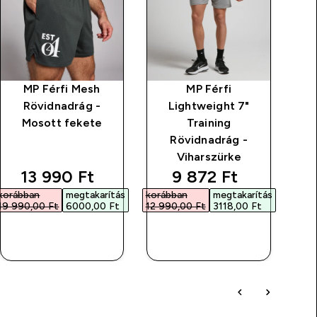
MP Férfi Mesh
MP Férfi
M
Rövidnadrág -
Lightweight 7"
Mosott fekete
Training
Rövidnadrág -
Viharszürke
discounted price
discounted price
13 990 Ft‎
9 872 Ft‎
korábban
megtakarítás
korábban
megtakarítás
19 990,00 Ft‎
6000,00 Ft‎
12 990,00 Ft‎
3118,00 Ft‎
GYORS
GYORS
VÁSÁRLÁS
VÁSÁRLÁS