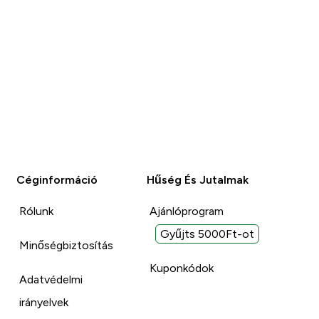
Céginformáció
Hűség És Jutalmak
Rólunk
Ajánlóprogram
Gyűjts 5000Ft-ot
Minőségbiztosítás
Kuponkódok
Adatvédelmi
irányelvek