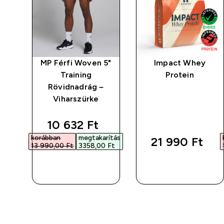
o
MP Férfi Woven 5"
Impact Whey
Training
Protein
Rövidnadrág –
Viharszürke
d price
discounted price
10 632 Ft‎
rítás
korábban
megtakarítás
21 990 Ft‎
 Ft‎
13 990,00 Ft‎
3358,00 Ft‎
GYORS
GYORS
VÁSÁRLÁS
VÁSÁRLÁS