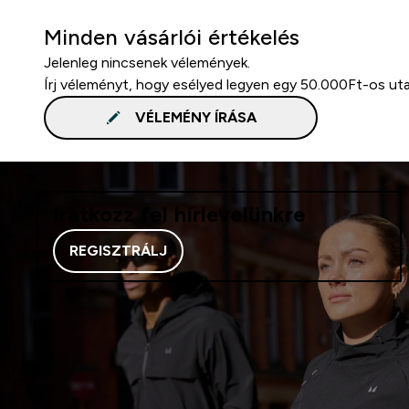
Minden vásárlói értékelés
Jelenleg nincsenek vélemények.
Írj véleményt, hogy esélyed legyen egy 50.000Ft-os ut
VÉLEMÉNY ÍRÁSA
Iratkozz fel hírlevelünkre
REGISZTRÁLJ