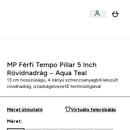
Sportok szerint
menu
ter Outlet Akár -50% submenu
Enter Sportok szerint submenu
⌄
5000Ft kredit ajánlásonként
MP Férfi Tempo Pillar 5 Inch
Rövidnadrág – Aqua Teal
13 cm hosszúságú, 4 irányú sztreccsanyagból készült
rövidnadrág, izzadságelvezető technológiával
Méret útmutató
Virtuális felpróbálás
Méret: