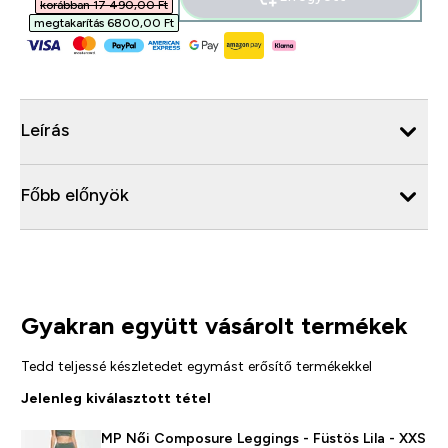
korábban 17 490,00 Ft‎
megtakarítás 6800,00 Ft‎
Leírás
Főbb előnyök
Gyakran együtt vásárolt termékek
Tedd teljessé készletedet egymást erősítő termékekkel
Jelenleg kiválasztott tétel
MP Női Composure Leggings - Füstös Lila - XXS