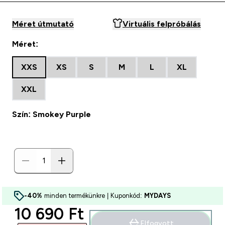
Méret útmutató
Virtuális felpróbálás
Méret:
XXS
XS
S
M
L
XL
XXL
Szín: Smokey Purple
-40%
minden termékünkre | Kuponkód:
MYDAYS
discounted price
10 690 Ft‎
Elfogyott