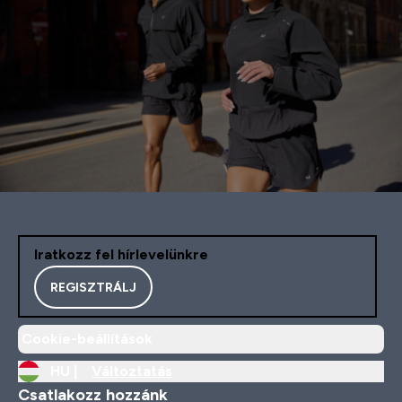
Iratkozz fel hírlevelünkre
REGISZTRÁLJ
Cookie-beállítások
HU |
Változtatás
Csatlakozz hozzánk