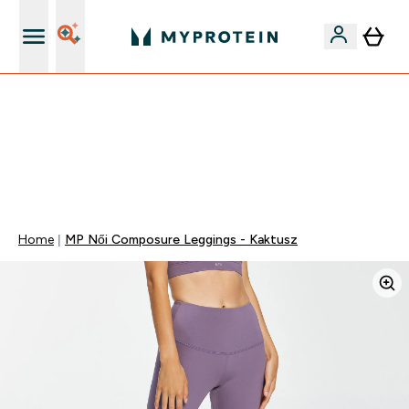
Páratlan minőség
Mydays Multibuy | Akár extra 5-10% OFF ruhákra vagy
vitaminokra | MÁR CSAK
0 0
:
0 5
:
4 7
:
2 4
Nap
Óra
Perc
Mp
Home
MP Női Composure Leggings - Kaktusz