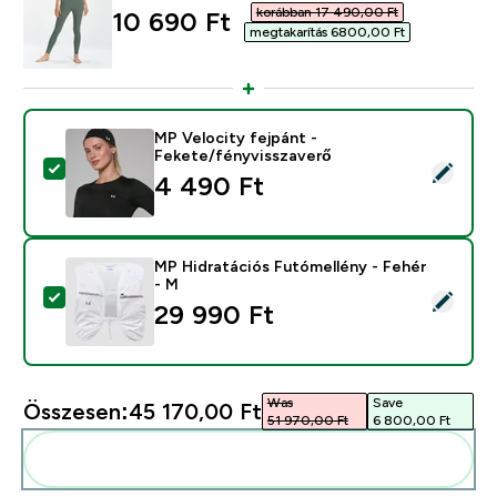
korábban 17 490,00 Ft‎
discounted price
10 690 Ft‎
megtakarítás 6800,00 Ft‎
MP Velocity fejpánt -
Fekete/fényvisszaverő
Termék kiválasztása - MP Velocity fejpánt - Fekete/fé
4 490 Ft‎
MP Hidratációs Futómellény - Fehér
- M
Termék kiválasztása - MP Hidratációs Futómellény - F
29 990 Ft‎
Was
Save
Összesen:
45 170,00 Ft‎
51 970,00 Ft‎
6 800,00 Ft‎
Add ezeket a rutinodhoz