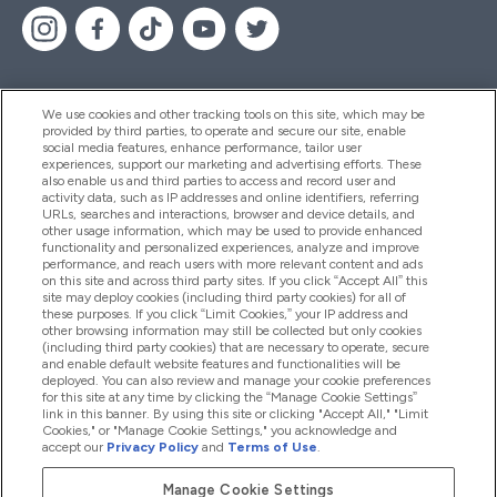
We use cookies and other tracking tools on this site, which may be
provided by third parties, to operate and secure our site, enable
Segítség És Információ
social media features, enhance performance, tailor user
experiences, support our marketing and advertising efforts. These
also enable us and third parties to access and record user and
activity data, such as IP addresses and online identifiers, referring
Termékek
URLs, searches and interactions, browser and device details, and
other usage information, which may be used to provide enhanced
functionality and personalized experiences, analyze and improve
performance, and reach users with more relevant content and ads
on this site and across third party sites. If you click “Accept All” this
Céginformáció
site may deploy cookies (including third party cookies) for all of
these purposes. If you click “Limit Cookies,” your IP address and
other browsing information may still be collected but only cookies
(including third party cookies) that are necessary to operate, secure
Hűség És Jutalmak
and enable default website features and functionalities will be
deployed. You can also review and manage your cookie preferences
for this site at any time by clicking the “Manage Cookie Settings”
link in this banner. By using this site or clicking "Accept All," "Limit
Cookies," or "Manage Cookie Settings," you acknowledge and
2026 The Hut.com Ltd
accept our
Privacy Policy
and
Terms of Use
.
Manage Cookie Settings