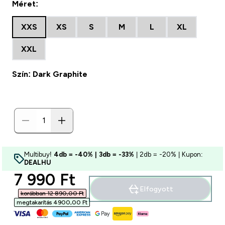
Méret:
XXS
XS
S
M
L
XL
XXL
Szín: Dark Graphite
Multibuy!
4db = -40% | 3db = -33%
| 2db = -20% | Kupon:
DEALHU
discounted price
7 990 Ft‎
Elfogyott
korábban 12 890,00 Ft‎
megtakarítás 4900,00 Ft‎