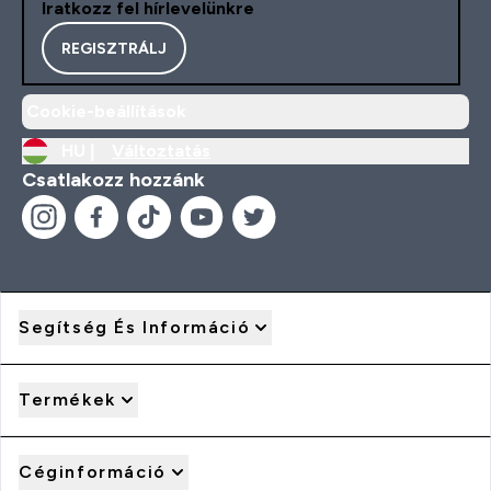
Iratkozz fel hírlevelünkre
REGISZTRÁLJ
Cookie-beállítások
HU |
Változtatás
Csatlakozz hozzánk
Segítség És Információ
Termékek
Céginformáció