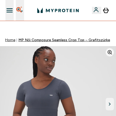
Páratlan minőség
Home
MP Női Composure Seamless Crop Top – Grafitszürke