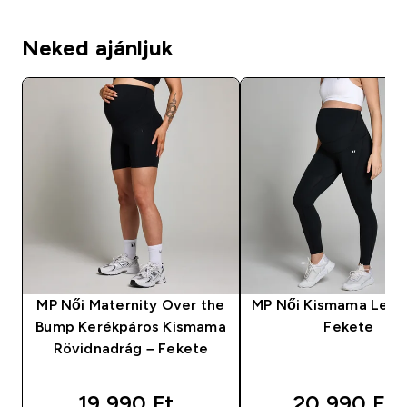
Neked ajánljuk
MP Női Maternity Over the
MP Női Kismama Legg
Bump Kerékpáros Kismama
Fekete
Rövidnadrág – Fekete
19 990 Ft‎
20 990 Ft‎