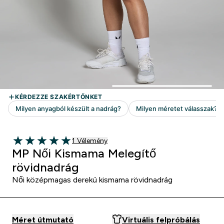
1 customer reviews
1 Vélemény
5 out of 5 stars
MP Női Kismama Melegítő
rövidnadrág
Női középmagas derekú kismama rövidnadrág
Méret útmutató
Virtuális felpróbálás