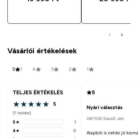
GYORS VÁSÁRLÁS
GYORS VÁSÁRL
Vásárlói értékelések
5
1
4
3
2
1
TELJES ÉRTÉKELÉS
5
5
5 out of 5 stars
Nyári választás
(1 review)
08/11/25 Szerző: Johi
5
★
1
5 stars rating 1 reviews
4
★
0
Alapból is nehéz jó kis
4 stars rating 0 reviews