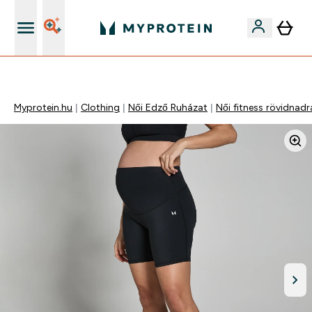
Páratlan minőség
Myprotein.hu
Clothing
Női Edző Ruházat
Női fitness rövidnad