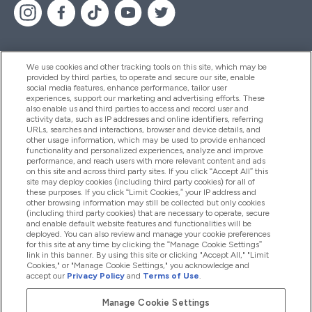
We use cookies and other tracking tools on this site, which may be
provided by third parties, to operate and secure our site, enable
Segítség És Információ
social media features, enhance performance, tailor user
experiences, support our marketing and advertising efforts. These
also enable us and third parties to access and record user and
activity data, such as IP addresses and online identifiers, referring
Termékek
URLs, searches and interactions, browser and device details, and
other usage information, which may be used to provide enhanced
functionality and personalized experiences, analyze and improve
performance, and reach users with more relevant content and ads
on this site and across third party sites. If you click “Accept All” this
Céginformáció
site may deploy cookies (including third party cookies) for all of
these purposes. If you click “Limit Cookies,” your IP address and
other browsing information may still be collected but only cookies
(including third party cookies) that are necessary to operate, secure
Hűség És Jutalmak
and enable default website features and functionalities will be
deployed. You can also review and manage your cookie preferences
for this site at any time by clicking the “Manage Cookie Settings”
link in this banner. By using this site or clicking "Accept All," "Limit
Cookies," or "Manage Cookie Settings," you acknowledge and
2026 The Hut.com Ltd
accept our
Privacy Policy
and
Terms of Use
.
Manage Cookie Settings