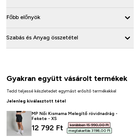
Főbb előnyök
Szabás és Anyag összetétel
Gyakran együtt vásárolt termékek
Tedd teljessé készletedet egymást erősítő termékekkel
Jelenleg kiválasztott tétel
MP Női Kismama Melegítő rövidnadrág -
Fekete - XS
korábban 15 990,00 Ft‎
discounted price
12 792 Ft‎
megtakarítás 3198,00 Ft‎