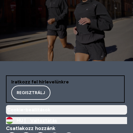
Iratkozz fel hírlevelünkre
REGISZTRÁLJ
Cookie-beállítások
HU |
Változtatás
Csatlakozz hozzánk