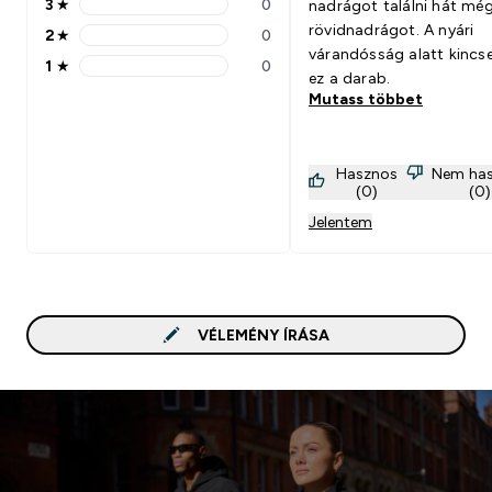
3
★
0
nadrágot találni hát mé
3 stars rating 0 reviews
rövidnadrágot. A nyári
2
★
0
2 stars rating 0 reviews
várandósság alatt kincse
1
★
0
1 stars rating 0 reviews
ez a darab.
Mutass többet
Hasznos
Nem ha
(0)
(0)
Jelentem
VÉLEMÉNY ÍRÁSA