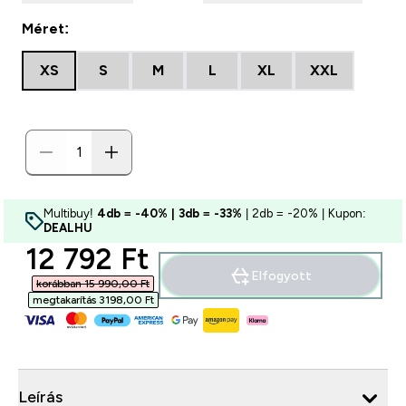
Méret:
XS
S
M
L
XL
XXL
Multibuy!
4db = -40% | 3db = -33%
| 2db = -20% | Kupon:
DEALHU
discounted price
12 792 Ft‎
Elfogyott
korábban 15 990,00 Ft‎
megtakarítás 3198,00 Ft‎
Leírás