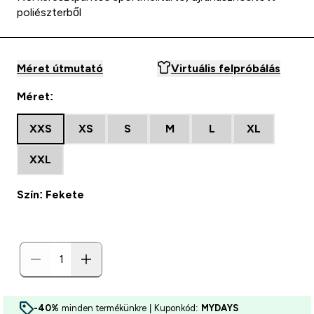
poliészterből
Méret útmutató
Virtuális felpróbálás
Méret:
XXS
XS
S
M
L
XL
XXL
Szín: Fekete
-40%
minden termékünkre | Kuponkód:
MYDAYS