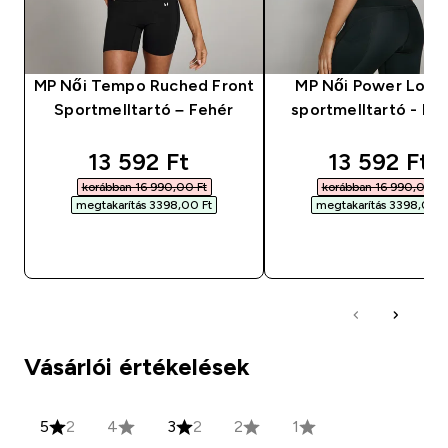
MP Női Tempo Ruched Front
MP Női Power Longl
Sportmelltartó – Fehér
sportmelltartó - Fe
discounted price
discounted
13 592 Ft‎
13 592 Ft‎
korábban 16 990,00 Ft‎
korábban 16 990,00 Ft‎
megtakarítás 3398,00 Ft‎
megtakarítás 3398,00 Ft
GYORS VÁSÁRLÁS
GYORS VÁSÁRL
Vásárlói értékelések
5
2
4
3
2
2
1