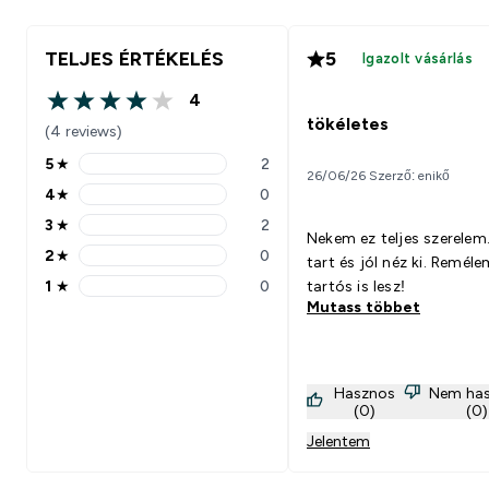
TELJES ÉRTÉKELÉS
5
Igazolt vásárlás
4
4 out of 5 stars
tökéletes
(4 reviews)
5
★
2
5 stars rating 2 reviews
26/06/26 Szerző: enikő
4
★
0
4 stars rating 0 reviews
3
★
2
3 stars rating 2 reviews
Nekem ez teljes szerelem.
2
★
0
tart és jól néz ki. Reméle
2 stars rating 0 reviews
1
★
0
tartós is lesz!
1 stars rating 0 reviews
Mutass többet
Hasznos
Nem ha
(0)
(0)
Jelentem