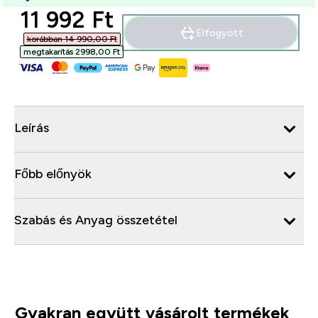
discounted price
11 992 Ft‎
Elfogyott
korábban 14 990,00 Ft‎
megtakarítás 2998,00 Ft‎
Leírás
Főbb előnyök
Szabás és Anyag összetétel
Gyakran együtt vásárolt termékek