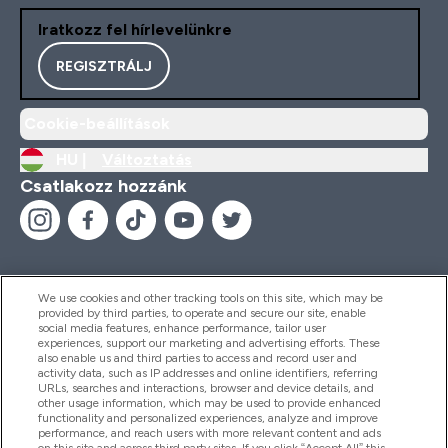
Iratkozz fel hírlevelünkre
REGISZTRÁLJ
Cookie-beállítások
HU |
Változtatás
Csatlakozz hozzánk
We use cookies and other tracking tools on this site, which may be
provided by third parties, to operate and secure our site, enable
Segítség És Információ
social media features, enhance performance, tailor user
experiences, support our marketing and advertising efforts. These
also enable us and third parties to access and record user and
activity data, such as IP addresses and online identifiers, referring
Termékek
URLs, searches and interactions, browser and device details, and
other usage information, which may be used to provide enhanced
functionality and personalized experiences, analyze and improve
performance, and reach users with more relevant content and ads