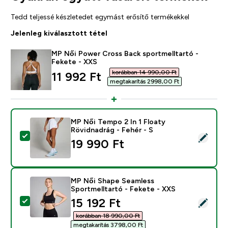
Tedd teljessé készletedet egymást erősítő termékekkel
Jelenleg kiválasztott tétel
MP Női Power Cross Back sportmelltartó -
Fekete - XXS
korábban 14 990,00 Ft‎
discounted price
11 992 Ft‎
megtakarítás 2998,00 Ft‎
MP Női Tempo 2 In 1 Floaty
Rövidnadrág - Fehér - S
Termék kiválasztása - MP Női Tempo 2 In 1 Floaty Rövi
19 990 Ft‎
MP Női Shape Seamless
Sportmelltartó - Fekete - XXS
discounted price
15 192 Ft‎
Termék kiválasztása - MP Női Shape Seamless Sportmel
korábban 18 990,00 Ft‎
megtakarítás 3798,00 Ft‎