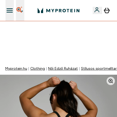
Páratlan minőség
Mydays Multibuy | Akár extra 5-10% OFF ruhákra vagy
vitaminokra | MÁR CSAK
0 0
:
2 3
:
4 9
:
4 8
Nap
Óra
Perc
Mp
Myprotein.hu
Clothing
Női Edző Ruházat
Stílusos sportmellta