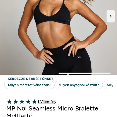
1 customer reviews
1 Vélemény
5 out of 5 stars
MP Női Seamless Micro Bralette
Melltartó