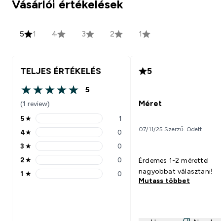
Vásárlói értékelések
5
1
4
3
2
1
TELJES ÉRTÉKELÉS
5
5
5 out of 5 stars
Méret
(1 review)
5
★
1
5 stars rating 1 reviews
07/11/25 Szerző: Odett
4
★
0
4 stars rating 0 reviews
3
★
0
3 stars rating 0 reviews
2
★
0
Érdemes 1-2 mérettel
2 stars rating 0 reviews
nagyobbat választani!
1
★
0
1 stars rating 0 reviews
Mutass többet