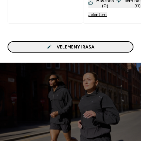
Hasznos
Nem ha
(0)
(0)
Jelentem
VÉLEMÉNY ÍRÁSA