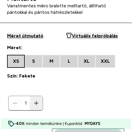
Varratmentes mikro bralette melltartó, állítható
pántokkal és pántos hátrészletekkel
Méret útmutató
Virtuális felpróbálás
Méret:
XS
S
M
L
XL
XXL
Szín: Fekete
-40%
minden termékünkre | Kuponkód:
MYDAYS