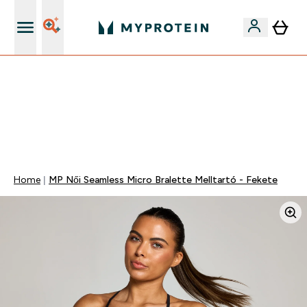
Páratlan minőség
Mydays Multibuy | Akár extra 5-10% OFF ruhákra vagy
vitaminokra | MÁR CSAK
0 0
:
0 9
:
2 3
:
5 4
Nap
Óra
Perc
Mp
Home
MP Női Seamless Micro Bralette Melltartó - Fekete