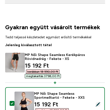
Gyakran együtt vásárolt termékek
Tedd teljessé készletedet egymást erősítő termékekkel
Jelenleg kiválasztott tétel
MP Női Shape Seamless Kerékpáros
Rövidnadrág - Fekete - XS
discounted price
15 192 Ft‎
korábban 18 990,00 Ft‎
megtakarítás 3798,00 Ft‎
MP Női Shape Seamless
Sportmelltartó - Fekete - XXS
discounted price
15 192 Ft‎
Termék kiválasztása - MP Női Shape Seamless Sportmel