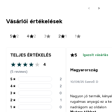
Vásárlói értékelések
5
2
4
2
3
2
1
1
TELJES ÉRTÉKELÉS
5
Igazolt vásárlás
4
4 out of 5 stars
Magyarország
(5 reviews)
5
★
2
5 stars rating 2 reviews
10/08/25 Szerző: D
4
★
2
4 stars rating 2 reviews
3
★
0
3 stars rating 0 reviews
Nagyon jó termék, kénye
2
★
1
rugalmas anyagú ez a k
2 stars rating 1 reviews
1
★
0
nadrágom az oldalon
1 stars rating 0 reviews
Mutass többet