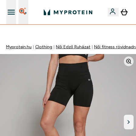
Páratlan minőség
Myprotein.hu
Clothing
Női Edző Ruházat
Női fitness rövidnad