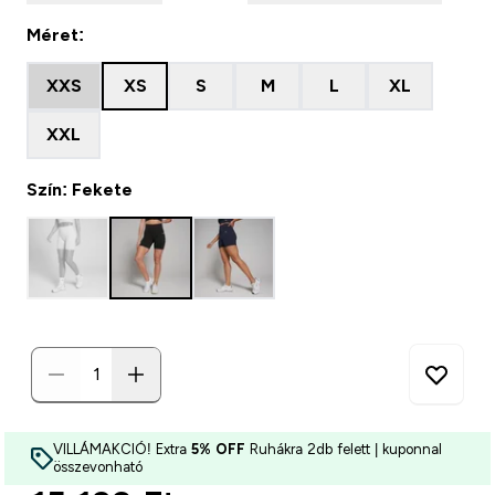
Méret:
XXS
XS
S
M
L
XL
XXL
Szín: Fekete
VILLÁMAKCIÓ! Extra
5% OFF
Ruhákra 2db felett | kuponnal
összevonható