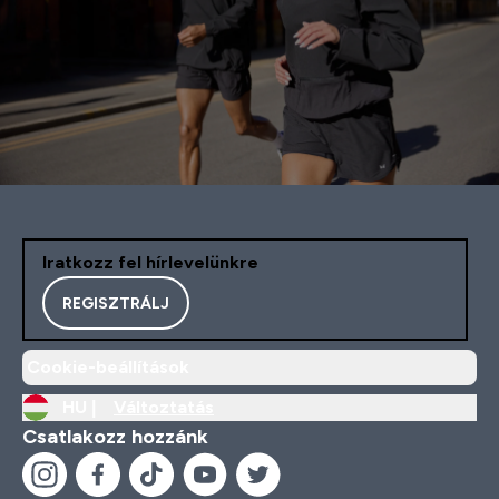
Iratkozz fel hírlevelünkre
REGISZTRÁLJ
Cookie-beállítások
HU |
Változtatás
Csatlakozz hozzánk