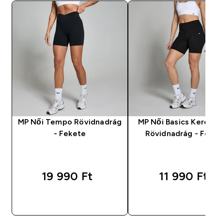
MP Női Tempo Rövidnadrág
MP Női Basics Kerék
- Fekete
Rövidnadrág - Fek
19 990 Ft‎
11 990 Ft‎
GYORS VÁSÁRLÁS
GYORS VÁSÁRL