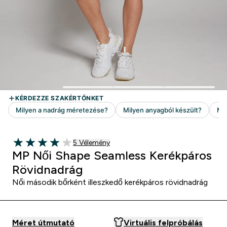
5 customer reviews
5 Vélemény
4 out of 5 stars
MP Női Shape Seamless Kerékpáros
Rövidnadrág
Női második bőrként illeszkedő kerékpáros rövidnadrág
Méret útmutató
Virtuális felpróbálás