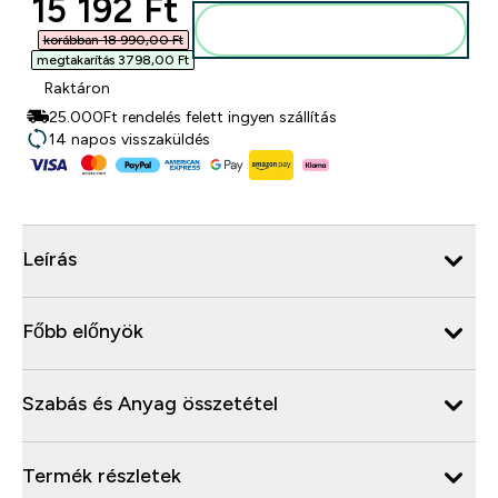
discounted price
15 192 Ft‎
Kosárba
korábban 18 990,00 Ft‎
megtakarítás 3798,00 Ft‎
Raktáron
25.000Ft rendelés felett ingyen szállítás
14 napos visszaküldés
Leírás
Főbb előnyök
Szabás és Anyag összetétel
Termék részletek