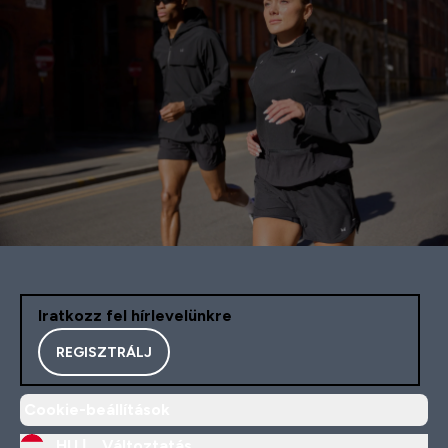
Iratkozz fel hírlevelünkre
REGISZTRÁLJ
Cookie-beállítások
HU |
Változtatás