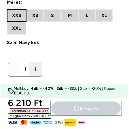
Méret:
XXS
XS
S
M
L
XL
XXL
Szín: Navy kék
Multibuy!
4db = -40% | 3db = -33%
| 2db = -20% | Kupon:
DEALHU
discounted price
6 210 Ft‎
Elfogyott
korábban 13 790,00 Ft‎
megtakarítás 7580,00 Ft‎