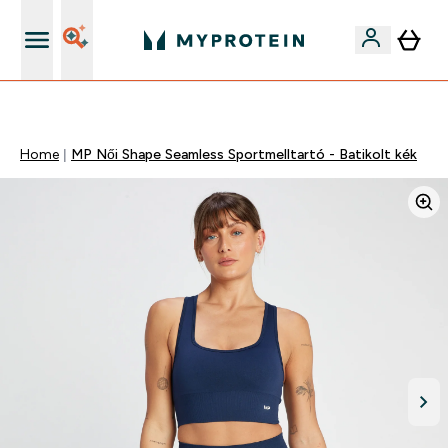
Páratlan minőség
Home
MP Női Shape Seamless Sportmelltartó - Batikolt kék