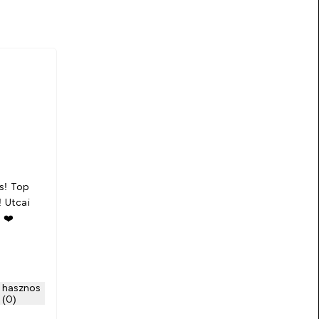
us! Top
! Utcai
s ❤️
 hasznos
(0)