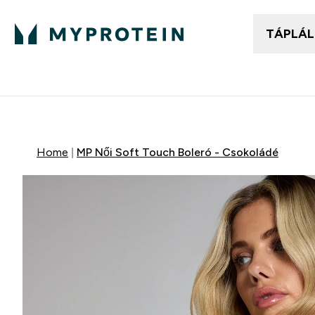
TÁPLÁ
Női ruházat
Fé
Enter
⌄
25.000Ft felett ingyen h
Home
MP Női Soft Touch Boleró - Csokoládé