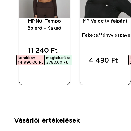
MP Női Tempo
MP Velocity fejpánt
Boleró – Kakaó
-
Fekete/fényvisszave
discounted price
11 240 Ft‎
korábban
megtakarítás
4 490 Ft‎
14 990,00 Ft‎
3750,00 Ft‎
GYORS
GYORS
VÁSÁRLÁS
VÁSÁRLÁS
Vásárlói értékelések