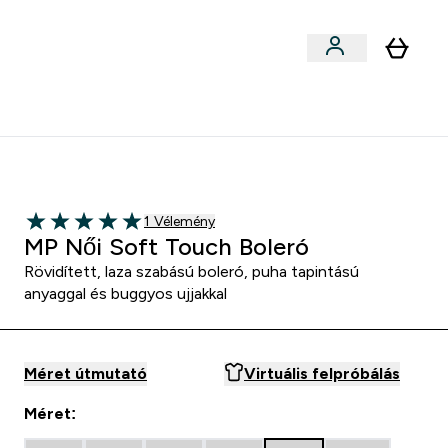
Sportok szerint
menu
ter Outlet Akár -50% submenu
Enter Sportok szerint submenu
⌄
5000Ft kredit ajánlásonként
1 customer reviews
1 Vélemény
5 out of 5 stars
MP Női Soft Touch Boleró
Rövidített, laza szabású boleró, puha tapintású
anyaggal és buggyos ujjakkal
Méret útmutató
Virtuális felpróbálás
Méret: