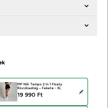
ek
MP Női Tempo 2 In 1 Floaty
Rövidnadrág – Fekete - XL
ermék kiválasztása - MP Női Tempo 2 In 1 Floaty Rövidnadrág 
19 990 Ft‎