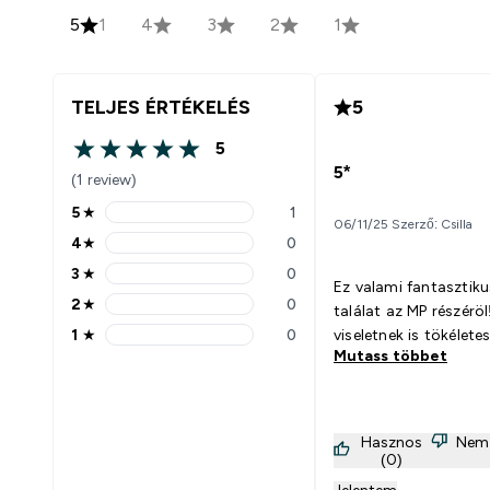
5
1
4
3
2
1
TELJES ÉRTÉKELÉS
5
5
5 out of 5 stars
5*
(1 review)
5
★
1
5 stars rating 1 reviews
06/11/25 Szerző: Csilla
4
★
0
4 stars rating 0 reviews
3
★
0
3 stars rating 0 reviews
Ez valami fantasztik
2
★
0
találat az MP részéröl
2 stars rating 0 reviews
1
★
0
viseletnek is tökélete
1 stars rating 0 reviews
Mutass többet
Hasznos
Nem
(0)
Jelentem