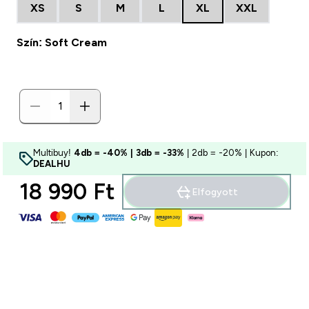
XS
S
M
L
XL
XXL
Szín: Soft Cream
Multibuy!
4db = -40% | 3db = -33%
| 2db = -20% | Kupon:
DEALHU
18 990 Ft‎
Elfogyott