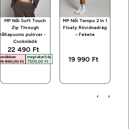
MP Női Soft Touch
MP Női Tempo 2 In 1
My
Zip Through
Floaty Rövidnadrág
rő
Kapucnis pulóver -
– Fekete
Á
Csokoládé
discounted price
22 490 Ft‎
korábban
megtakarítás
19 990 Ft‎
29 990,00 Ft‎
7500,00 Ft‎
GYORS
GYORS
VÁSÁRLÁS
VÁSÁRLÁS