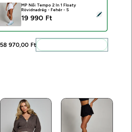
MP Női Tempo 2 In 1 Floaty
Rövidnadrág - Fehér - S
ermék kiválasztása - MP Női Tempo 2 In 1 Floaty Rövidnadrág -
19 990 Ft‎
58 970,00 Ft‎
Add ezeket a rutinodhoz