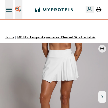
Páratlan minőség
Home
MP Női Tempo Asymmetric Pleated Skort – Fehér