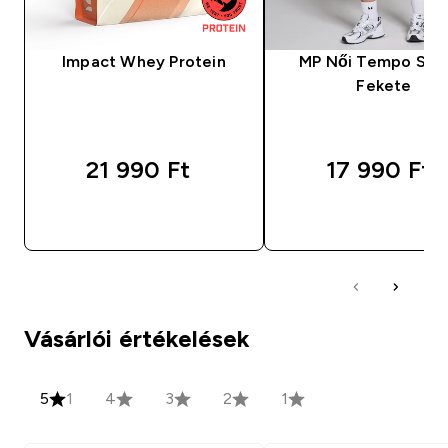
Impact Whey Protein
MP Női Tempo Skor
Fekete
21 990 Ft‎
17 990 Ft‎
GYORS VÁSÁRLÁS
GYORS VÁSÁRL
Vásárlói értékelések
5
1
4
3
2
1