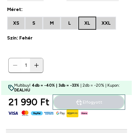
Méret:
XS
S
M
L
XL
XXL
Szín: Fehér
Multibuy!
4db = -40% | 3db = -33%
| 2db = -20% | Kupon:
DEALHU
21 990 Ft‎
Elfogyott