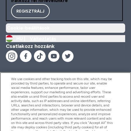
Iratkozz fel hírlevelünkre
REGISZTRÁLJ
Cookie-beállítások
HU |
Változtatás
Csatlakozz hozzánk
We use cookies and other tracking tools on this site, which may be
provided by third parties, to operate and secure our site, enable
Segítség És Információ
social media features, enhance performance, tailor user
experiences, support our marketing and advertising efforts. These
also enable us and third parties to access and record user and
activity data, such as IP addresses and online identifiers, referring
Termékek
URLs, searches and interactions, browser and device details, and
other usage information, which may be used to provide enhanced
functionality and personalized experiences, analyze and improve
performance, and reach users with more relevant content and ads
on this site and across third party sites. If you click “Accept All” this
Céginformáció
site may deploy cookies (including third party cookies) for all of