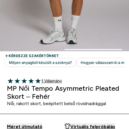
1 customer reviews
1 Vélemény
5 out of 5 stars
MP Női Tempo Asymmetric Pleated
Skort – Fehér
Női, rakott skort, beépített belső rövidnadrággal
Méret útmutató
Virtuális felpróbálás