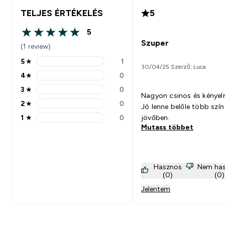
TELJES ÉRTÉKELÉS
5
5
5 out of 5 stars
Szuper
(1 review)
5
★
1
5 stars rating 1 reviews
30/04/25 Szerző: Luca
4
★
0
4 stars rating 0 reviews
3
★
0
3 stars rating 0 reviews
Nagyon csinos és kényel
2
★
0
Jó lenne belőle több szín 
2 stars rating 0 reviews
1
★
0
jövőben.
1 stars rating 0 reviews
Mutass többet
Hasznos
Nem ha
(0)
(0)
Jelentem