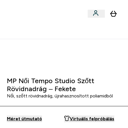
Sportok szerint
menu
ter Outlet Akár -50% submenu
Enter Sportok szerint submenu
⌄
5000Ft kredit ajánlásonként
:
0 1
:
3 1
:
0 4
Óra
Perc
Mp
MP Női Tempo Studio Szőtt
Rövidnadrág – Fekete
Női, szőtt rövidnadrág, újrahasznosított poliamidból
Méret útmutató
Virtuális felpróbálás