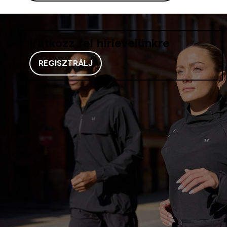
Iratkozz fel hírlevelünkre
REGISZTRÁLJ