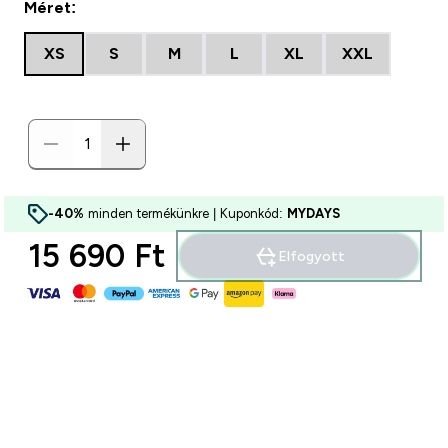
Méret:
XS
S
M
L
XL
XXL
-40%
minden termékünkre | Kuponkód:
MYDAYS
15 690 Ft‎
Elfogyott