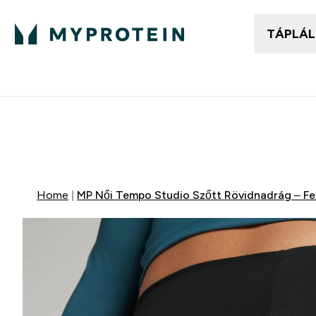
TÁPLÁ
Női ruházat
Fé
Enter
⌄
25.000Ft felett ingyen h
Mydays Multibuy | Akár extr
Home
MP Női Tempo Studio Szőtt Rövidnadrág – Fe