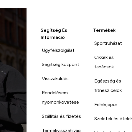
Segítség És
Termékek
Információ
Sportruházat
Ügyfélszolgálat
Cikkek és
Segítség központ
tanácsok
Visszaküldés
Egészség és
fitnesz célok
Rendelésem
nyomonkövetése
Fehérjepor
Szállítás és fizetés
Szeletek és étele
Termékvisszahívási