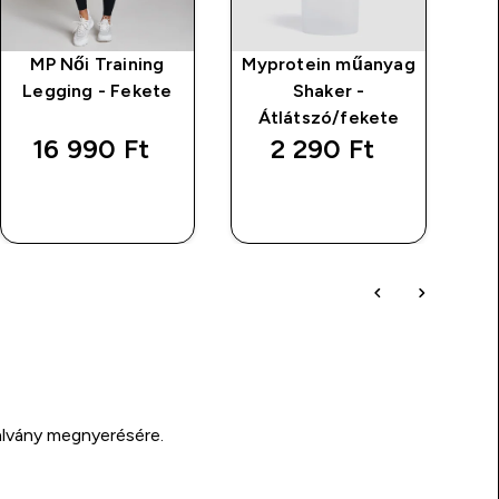
MP Női Training
Myprotein műanyag
Legging - Fekete
Shaker -
Átlátszó/fekete
16 990 Ft‎
2 290 Ft‎
GYORS
GYORS
VÁSÁRLÁS
VÁSÁRLÁS
alvány megnyerésére.