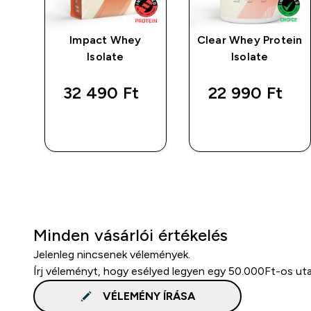
Impact Whey
Clear Whey Protein
Isolate
Isolate
32 490 Ft‎
22 990 Ft‎
GYORS
GYORS
VÁSÁRLÁS
VÁSÁRLÁS
Minden vásárlói értékelés
Jelenleg nincsenek vélemények.
Írj véleményt, hogy esélyed legyen egy 50.000Ft-os ut
VÉLEMÉNY ÍRÁSA