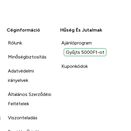
Céginformáció
Hűség És Jutalmak
Rólunk
Ajánlóprogram
Gyűjts 5000Ft-ot
Minőségbiztosítás
Kuponkódok
Adatvédelmi
irányelvek
Általános Szerződési
Feltételek
k
Viszonteladás