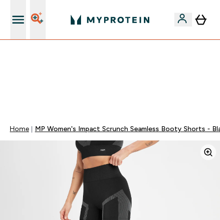
Páratlan minőség
Mydays Multibuy | Akár extra 5-10% OFF ruhákra vagy
vitaminokra | MÁR CSAK
0 0
:
0 0
:
0 0
:
0 0
Nap
Óra
Perc
Mp
Home
MP Women's Impact Scrunch Seamless Booty Shorts - Bl