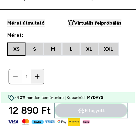
Méret útmutató
Virtuális felpróbálás
Méret:
XS
S
M
L
XL
XXL
-40%
minden termékünkre | Kuponkód:
MYDAYS
12 890 Ft‎
Elfogyott