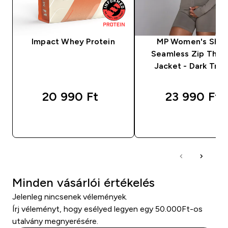
Impact Whey Protein
MP Women's Sha
Seamless Zip Thro
Jacket - Dark Truf
20 990 Ft‎
23 990 Ft‎
GYORS VÁSÁRLÁS
GYORS VÁSÁRL
Minden vásárlói értékelés
Jelenleg nincsenek vélemények.
Írj véleményt, hogy esélyed legyen egy 50.000Ft-os
utalvány megnyerésére.