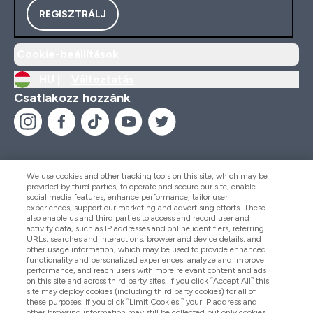
REGISZTRÁLJ
Cookie-beállítások
HU |
Változtatás
Csatlakozz hozzánk
We use cookies and other tracking tools on this site, which may be
provided by third parties, to operate and secure our site, enable
Segítség És Információ
social media features, enhance performance, tailor user
experiences, support our marketing and advertising efforts. These
also enable us and third parties to access and record user and
activity data, such as IP addresses and online identifiers, referring
Termékek
URLs, searches and interactions, browser and device details, and
other usage information, which may be used to provide enhanced
functionality and personalized experiences, analyze and improve
performance, and reach users with more relevant content and ads
on this site and across third party sites. If you click “Accept All” this
Céginformáció
site may deploy cookies (including third party cookies) for all of
these purposes. If you click “Limit Cookies,” your IP address and
other browsing information may still be collected but only cookies