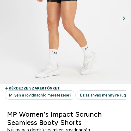
MP Women's Impact Scrunch
Seamless Booty Shorts
Női magas derekú seamless rövidnadrág