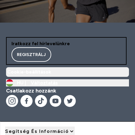
Iratkozz fel hírlevelünkre
REGISZTRÁLJ
Cookie-beállítások
HU |
Változtatás
Csatlakozz hozzánk
Segítség És Információ