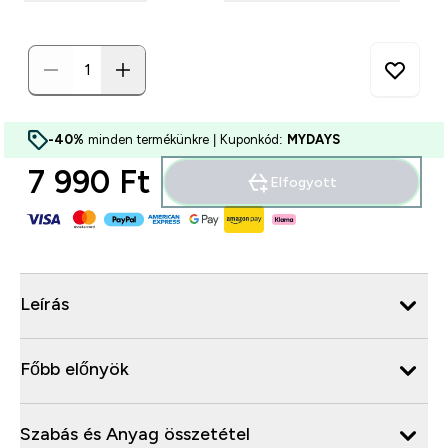
-40%
minden termékünkre | Kuponkód:
MYDAYS
7 990 Ft‎
Elfogyott
Leírás
Főbb előnyök
Szabás és Anyag összetétel