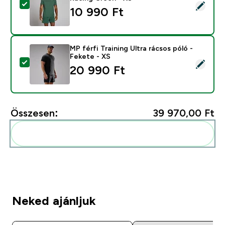
Termék kiválasztása - MP Men's Training Grid T-Shirt -
10 990 Ft‎
MP férfi Training Ultra rácsos póló -
Fekete - XS
Termék kiválasztása - MP férfi Training Ultra rácsos pó
20 990 Ft‎
Összesen:
39 970,00 Ft‎
Add ezeket a rutinodhoz
Neked ajánljuk