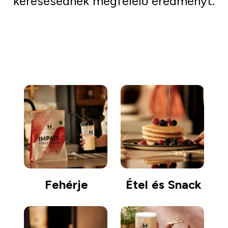
keresésednek megfelelő eredményt.
Irány a vásárlás
Fehérje
Étel és Snack