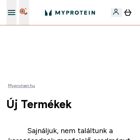
Páratlan minőség
Mydays Multibuy | Akár extra 5-10% OFF ruhákra vagy
vitaminokra | MÁR CSAK
0 1
:
0 0
:
4 1
:
5 5
Nap
Óra
Perc
Mp
Myprotein.hu
Új Termékek
Sajnáljuk, nem találtunk a