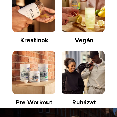
Kreatinok
Vegán
Pre Workout
Ruházat