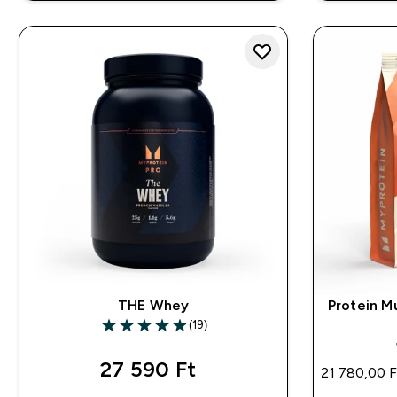
THE Whey
Protein M
(19)
4.95 out of 5 stars
27 590 Ft‎
21 780,00 F