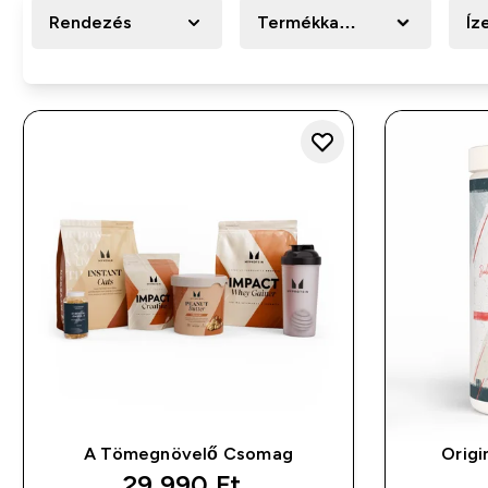
Rendezés
Termékkategória
Íz
A Tömegnövelő Csomag
Origi
discounted price
29 990 Ft‎