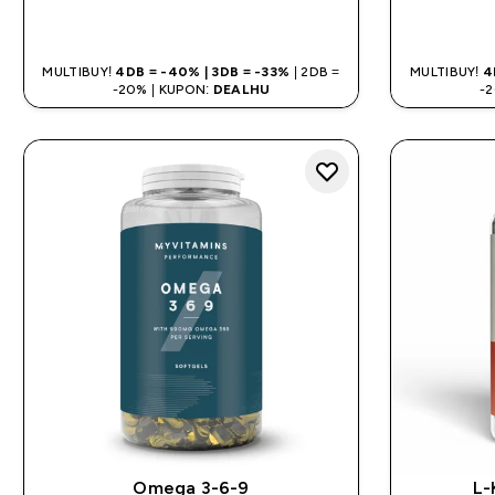
GYORS VÁSÁRLÁS
MULTIBUY!
4DB = -40% | 3DB = -33%
| 2DB =
MULTIBUY!
4
-20% | KUPON:
DEALHU
-
Omega 3-6-9
L-