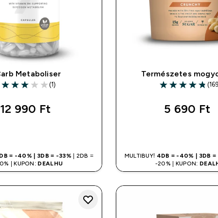
arb Metaboliser
Természetes mogyo
(1)
(16
3 out of 5 stars
4.8 out of 5 star
12 990 Ft‎
5 690 Ft‎
GYORS VÁSÁRLÁS
GYORS VÁSÁR
DB = -40% | 3DB = -33%
| 2DB =
MULTIBUY!
4DB = -40% | 3DB =
20% | KUPON:
DEALHU
-20% | KUPON:
DEAL