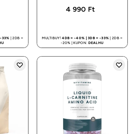
4 990 Ft‎
LÁS
GYORS VÁSÁRLÁS
 -33%
| 2DB =
MULTIBUY!
4DB = -40% | 3DB = -33%
| 2DB =
HU
-20% | KUPON:
DEALHU