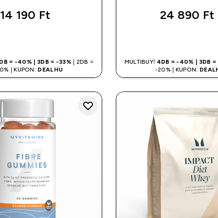
5 out of 5 stars
14 190 Ft‎
24 890 Ft‎
GYORS VÁSÁRLÁS
GYORS VÁSÁR
DB = -40% | 3DB = -33%
| 2DB =
MULTIBUY!
4DB = -40% | 3DB =
20% | KUPON:
DEALHU
-20% | KUPON:
DEAL