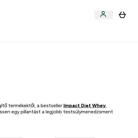
llékek
Kollabok
Blog
Étel, Szelet & Snack submenu
Enter Kollabok submenu
⌄
5000Ft kredit ajánlásonként
ítő termékektől, a bestseller
Impact Diet Whey
,
essen egy pillantást a legjobb testsúlymenedzsment