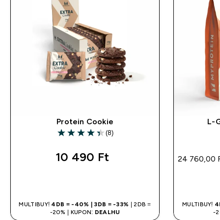
Protein Cookie
L-
(8)
4.38 out of 5 stars
10 490 Ft‎
24 760,00 F
GYORS VÁSÁRLÁS
MULTIBUY!
4DB = -40% | 3DB = -33%
| 2DB =
MULTIBUY!
4
-20% | KUPON:
DEALHU
-