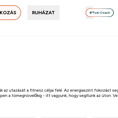
LKOZÁS
RUHÁZAT
Fuel Coach
Étrend-kiegészítők
Vitaminok
Étel, Szelet & Snack
Ke
llerek submenu
nter Protein submenu
Enter Étrend-kiegészítők submenu
Enter Vitaminok submenu
Enter 
⌄
⌄
⌄
ázhoz szállítás
Páratlan minőség
iOS és Android app
Akár 
az utazását a fitnesz céljai felé. Az energiaszint fokozást seg
ppen a tömegnövelőkig - itt vagyunk, hogy segítünk az úton. V