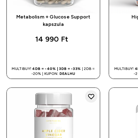
Metabolism + Glucose Support
Hi
kapszula
14 990 Ft‎
GYORS VÁSÁRLÁS
MULTIBUY!
4DB = -40% | 3DB = -33%
| 2DB =
MULTIBUY!
4
-20% | KUPON:
DEALHU
-