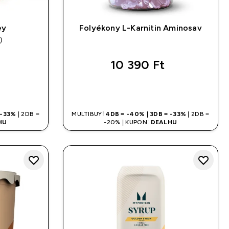
ey
Folyékony L-Karnitin Aminosav
)
ars
10 390 Ft‎
LÁS
GYORS VÁSÁRLÁS
 -33%
| 2DB =
MULTIBUY!
4DB = -40% | 3DB = -33%
| 2DB =
HU
-20% | KUPON:
DEALHU