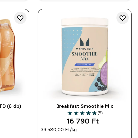
TD (6 db)
Breakfast Smoothie Mix
(5)
4.8 out of 5 stars
16 790 Ft‎
33 580,00 Ft‎/kg