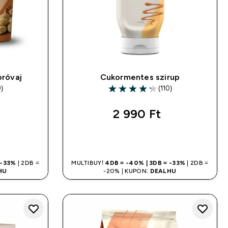
róvaj
Cukormentes szirup
9)
(110)
s
4.28 out of 5 stars
2 990 Ft‎
LÁS
GYORS VÁSÁRLÁS
 -33%
| 2DB =
MULTIBUY!
4DB = -40% | 3DB = -33%
| 2DB =
HU
-20% | KUPON:
DEALHU