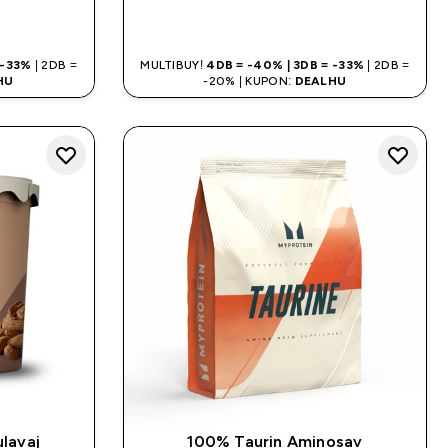
LÁS
GYORS VÁSÁRLÁS
 -33%
| 2DB =
MULTIBUY!
4DB = -40% | 3DB = -33%
| 2DB =
HU
-20% | KUPON:
DEALHU
lavaj
100% Taurin Aminosav