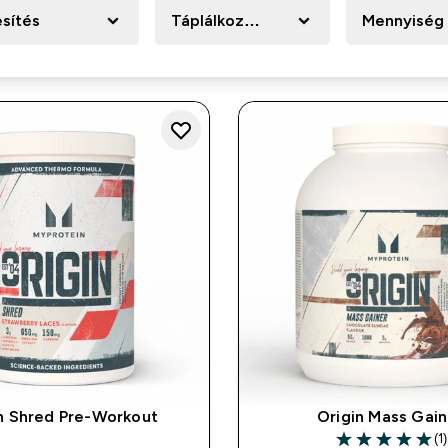
esítés
Táplálkozási forma
Mennyiség
n Shred Pre-Workout
Origin Mass Gain
(1)