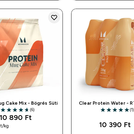
ug Cake Mix - Bögrés Süti
Clear Protein Water - R
(6)
(1)
4.67 out of 5 stars
5 out of 5 stars
10 890 Ft‎
10 390 Ft‎
t‎/kg