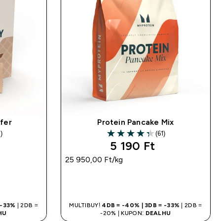
fer
Protein Pancake Mix
)
(61)
ars
4.33 out of 5 stars
5 190 Ft‎
25 950,00 Ft‎/kg
LÁS
GYORS VÁSÁRLÁS
 -33%
| 2DB =
MULTIBUY!
4DB = -40% | 3DB = -33%
| 2DB =
HU
-20% | KUPON:
DEALHU