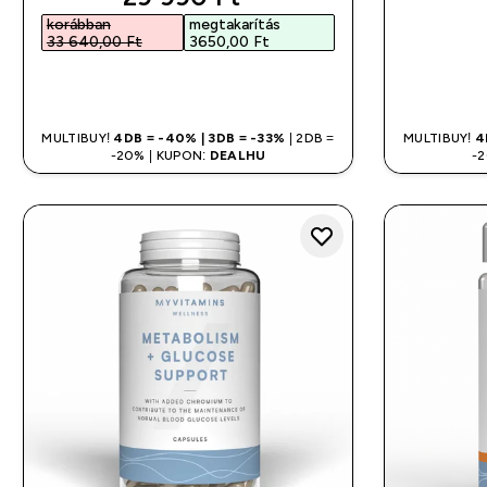
korábban
megtakarítás
33 640,00 Ft‎
3650,00 Ft‎
GYORS VÁSÁRLÁS
MULTIBUY!
4DB = -40% | 3DB = -33%
| 2DB =
MULTIBUY!
4
-20% | KUPON:
DEALHU
-