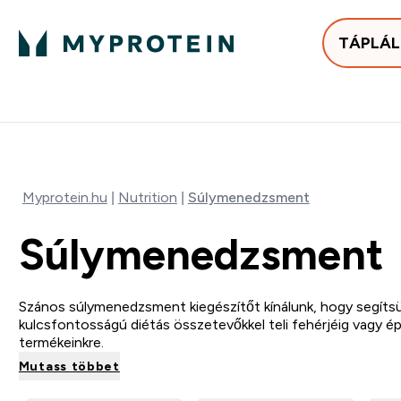
TÁPLÁ
Bestsellerek
Protein
Enter Bestse
E
⌄
⌄
25.000Ft felett ingyen h
Myprotein.hu
Nutrition
Súlymenedzsment
Súlymenedzsment
Szános súlymenedzsment kiegészítőt kínálunk, hogy segítsük 
kulcsfontosságú diétás összetevőkkel teli fehérjéig vagy é
termékeinkre.
Mutass többet