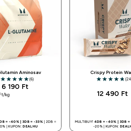
Glutamin Aminosav
Crispy Protein Wa
(6)
(24
5 out of 5 stars
4.83 out of 5 st
6 190 Ft‎
12 490 Ft‎
t‎/kg
GYORS VÁSÁRLÁS
GYORS VÁSÁR
DB = -40% | 3DB = -33%
| 2DB =
MULTIBUY!
4DB = -40% | 3DB =
20% | KUPON:
DEALHU
-20% | KUPON:
DEAL