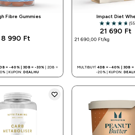
gh Fibre Gummies
Impact Diet Wh
(55
4.69 out of 5 st
21 690 Ft‎
8 990 Ft‎
21 690,00 Ft‎/kg
GYORS VÁSÁRLÁS
GYORS VÁSÁR
DB = -40% | 3DB = -33%
| 2DB =
MULTIBUY!
4DB = -40% | 3DB =
20% | KUPON:
DEALHU
-20% | KUPON:
DEAL