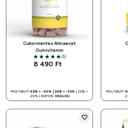
Cukormentes Almaecet
C
Gumivitamin
(5)
5 out of 5 stars
8 490 Ft‎
GYORS VÁSÁRLÁS
MULTIBUY!
4DB = -40% | 3DB = -33%
| 2DB =
MULTIBUY!
4
-20% | KUPON:
DEALHU
-