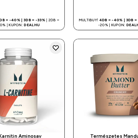
GYORS VÁSÁRLÁS
GYORS VÁSÁR
DB = -40% | 3DB = -33%
| 2DB =
MULTIBUY!
4DB = -40% | 3DB =
20% | KUPON:
DEALHU
-20% | KUPON:
DEAL
Karnitin Aminosav
Természetes Mandu