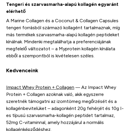
Tengeri és szarvasmarha-alapú kollagén egyaránt
elérhető
A Marine Collagen és a Coconut & Collagen Capsules
tengeri forrásból származó kollagént tartalmaznak, míg
más termékek szarvasmarha-alapú kollagén peptideket
kínálnak. Mindenki megtalálhatja a preferenciájának
megfelelő változatot – a Myprotein kollagén kínálata
ebből a szempontból is kivételesen széles.
Kedvenceink
Impact Whey Protein + Collagen
— Az Impact Whey
Protein + Collagen azoknak való, akik egyszerre
szeretnék támogatni az izomtömeg megőrzését és a
kollagénbevitelüket – adagonként 20g fehérjét és 10g I-
es típusú szarvasmarha-kollagén peptidet tartalmaz,
52mg C-vitaminnal, amely hozzájárul a normális
kollagénképződéshez.