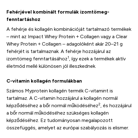
Fehérjével kombinált formulák izomtömeg-
fenntartáshoz
A fehérje és kollagén kombinációját tartalmazó termékek
– mint az Impact Whey Protein + Collagen vagy a Clear
Whey Protein + Collagen – adagolóként akár 20–21 g
fehérjét is tartalmaznak. A fehérje hozzájárul az
1
izomtömeg fenntartásához
, így ezek a termékek aktív
életmód mellé különösen jól illeszkednek.
C-vitamin kollagén formulákban
Számos Myprotein kollagén termék C-vitamint is
tartalmaz. A C-vitamin hozzájárul a kollagén normál
2
képződéséhez a bőr normál működéséhez
, és hozzájárul
a bőr normál működéséhez szükséges kollagén
képződéséhez. Ez tudományosan megalapozott
összefüggés, amelyet az európai szabályozás is elismer.