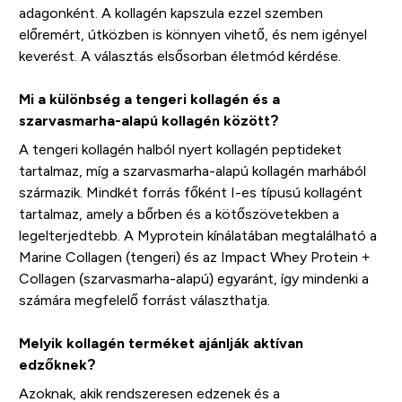
adagonként. A kollagén kapszula ezzel szemben
előremért, útközben is könnyen vihető, és nem igényel
keverést. A választás elsősorban életmód kérdése.
Mi a különbség a tengeri kollagén és a
szarvasmarha-alapú kollagén között?
A tengeri kollagén halból nyert kollagén peptideket
tartalmaz, míg a szarvasmarha-alapú kollagén marhából
származik. Mindkét forrás főként I-es típusú kollagént
tartalmaz, amely a bőrben és a kötőszövetekben a
legelterjedtebb. A Myprotein kínálatában megtalálható a
Marine Collagen (tengeri) és az Impact Whey Protein +
Collagen (szarvasmarha-alapú) egyaránt, így mindenki a
számára megfelelő forrást választhatja.
Melyik kollagén terméket ajánlják aktívan
edzőknek?
Azoknak, akik rendszeresen edzenek és a