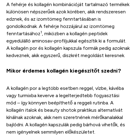
A fehérje és kollagén kombinációját tartalmazó termékek
különösen népszerűek azok körében, akik rendszeresen
edznek, és az izomtömeg fenntartásában is
gondolkodnak. A fehérje hozzájárul az izomtömeg
1
fenntartásához
, miközben a kollagén peptidek
egyedülálló aminosav-profiljukkal egészítik ki a formulát.
A kollagén por és kollagén kapszula formák pedig azoknak
kedveznek, akik egyszerű, diszkrét megoldást keresnek.
Mikor érdemes kollagén kiegészítőt szedni?
A kollagén por a legtöbb esetben reggel, vízbe, kávéba
vagy turmixba keverve a legelterjedtebb fogyasztási
mód – így könnyen beépíthető a reggeli rutinba. A
kollagén italok és beauty shotok praktikus alternatívát
kínálnak azoknak, akik nem szeretnének mérőkanalakkal
bajlódni. A kollagén kapszulák pedig bárhová vihetők, és
nem igényelnek semmilyen előkészületet.