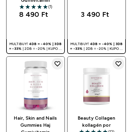
Gumivitamin
(1)
5 out of 5 stars
8 490 Ft‎
3 490 Ft‎
GYORS
GYORS
VÁSÁRLÁS
VÁSÁRLÁS
MULTIBUY!
4DB = -40% | 3DB
MULTIBUY!
4DB = -40% | 3DB
= -33%
| 2DB = -20% | KUPON:
= -33%
| 2DB = -20% | KUPON:
DEALHU
DEALHU
Hair, Skin and Nails
Beauty Collagen
Gummies Haj
kollagén por
(12)