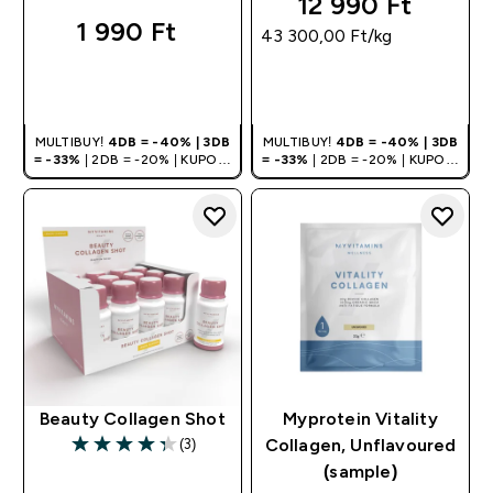
12 990 Ft‎
1 990 Ft‎
43 300,00 Ft‎/kg
GYORS
GYORS
VÁSÁRLÁS
VÁSÁRLÁS
MULTIBUY!
4DB = -40% | 3DB
MULTIBUY!
4DB = -40% | 3DB
= -33%
| 2DB = -20% | KUPON:
= -33%
| 2DB = -20% | KUPON:
DEALHU
DEALHU
Beauty Collagen Shot
Myprotein Vitality
(3)
Collagen, Unflavoured
4.33 out of 5 stars
(sample)