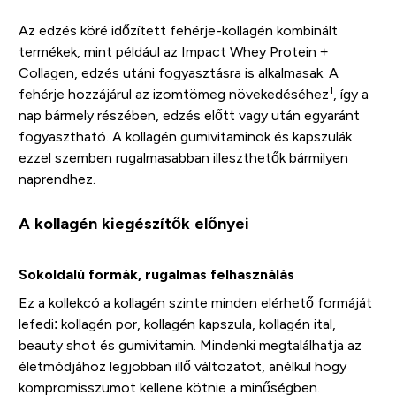
Az edzés köré időzített fehérje-kollagén kombinált
termékek, mint például az Impact Whey Protein +
Collagen, edzés utáni fogyasztásra is alkalmasak. A
1
fehérje hozzájárul az izomtömeg növekedéséhez
, így a
nap bármely részében, edzés előtt vagy után egyaránt
fogyasztható. A kollagén gumivitaminok és kapszulák
ezzel szemben rugalmasabban illeszthetők bármilyen
naprendhez.
A kollagén kiegészítők előnyei
Sokoldalú formák, rugalmas felhasználás
Ez a kollekcó a kollagén szinte minden elérhető formáját
lefedi: kollagén por, kollagén kapszula, kollagén ital,
beauty shot és gumivitamin. Mindenki megtalálhatja az
életmódjához legjobban illő változatot, anélkül hogy
kompromisszumot kellene kötnie a minőségben.