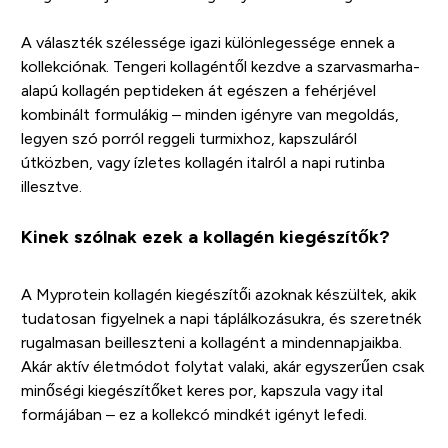
A választék szélessége igazi különlegessége ennek a
kollekciónak. Tengeri kollagéntől kezdve a szarvasmarha-
alapú kollagén peptideken át egészen a fehérjével
kombinált formulákig – minden igényre van megoldás,
legyen szó porról reggeli turmixhoz, kapszuláról
útközben, vagy ízletes kollagén italról a napi rutinba
illesztve.
Kinek szólnak ezek a kollagén kiegészítők?
A Myprotein kollagén kiegészítői azoknak készültek, akik
tudatosan figyelnek a napi táplálkozásukra, és szeretnék
rugalmasan beilleszteni a kollagént a mindennapjaikba.
Akár aktív életmódot folytat valaki, akár egyszerűen csak
minőségi kiegészítőket keres por, kapszula vagy ital
formájában – ez a kollekcó mindkét igényt lefedi.