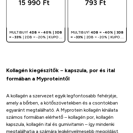
15 990 Ft‎
793 Ft‎
GYORS
GYORS
VÁSÁRLÁS
VÁSÁRLÁS
MULTIBUY!
4DB = -40% | 3DB
MULTIBUY!
4DB = -40% | 3DB
= -33%
| 2DB = -20% | KUPON:
= -33%
| 2DB = -20% | KUPON:
DEALHU
DEALHU
Kollagén kiegészítők – kapszula, por és ital
formában a Myproteintől
A kollagén a szervezet egyik legfontosabb fehérjéje,
amely a bőrben, a kötőszövetekben és a csontokban
egyaránt megtalálható. A Myprotein kollagén kínálata
számos formában elérhető – kollagén por, kollagén
kapszula, kollagén ital és gumivitamin – így mindenki
megtalálhatja a számára legkényelmesebb megoldást.