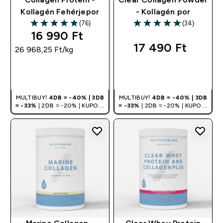
Kollagén Fehérjepor
- Kollagén por
(76)
(34)
4.86 out of 5 stars
4.97 out of 5 stars
16 990 Ft‎
17 490 Ft‎
26 968,25 Ft‎/kg
GYORS
GYORS
VÁSÁRLÁS
VÁSÁRLÁS
MULTIBUY!
4DB = -40% | 3DB
MULTIBUY!
4DB = -40% | 3DB
= -33%
| 2DB = -20% | KUPON:
= -33%
| 2DB = -20% | KUPON:
DEALHU
DEALHU