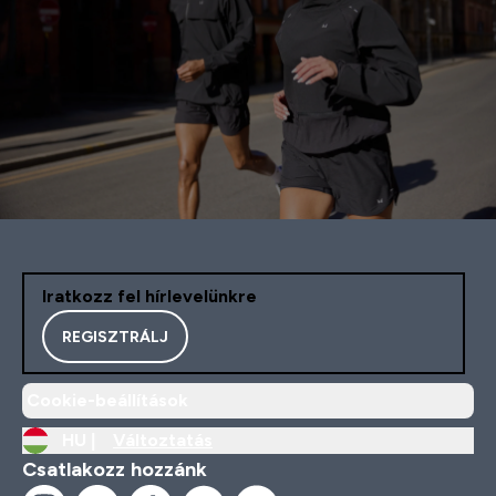
Iratkozz fel hírlevelünkre
REGISZTRÁLJ
Cookie-beállítások
HU |
Változtatás
Csatlakozz hozzánk