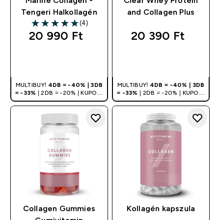
Marine Collagen -
Clear Whey Protein
Tengeri Halkollagén
and Collagen Plus
(4)
5 out of 5 stars
20 990 Ft‎
20 390 Ft‎
GYORS
GYORS
VÁSÁRLÁS
VÁSÁRLÁS
MULTIBUY!
4DB = -40% | 3DB
MULTIBUY!
4DB = -40% | 3DB
= -33%
| 2DB = -20% | KUPON:
= -33%
| 2DB = -20% | KUPON:
DEALHU
DEALHU
Collagen Gummies
Kollagén kapszula