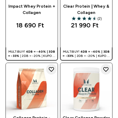
Impact Whey Protein +
Clear Protein | Whey &
Collagen
Collagen
(2)
4.5 out of 5 stars
18 690 Ft‎
21 990 Ft‎
GYORS
GYORS
VÁSÁRLÁS
VÁSÁRLÁS
MULTIBUY!
4DB = -40% | 3DB
MULTIBUY!
4DB = -40% | 3DB
= -33%
| 2DB = -20% | KUPON:
= -33%
| 2DB = -20% | KUPON:
DEALHU
DEALHU
Collagen Protein -
Clear Collagen Powder