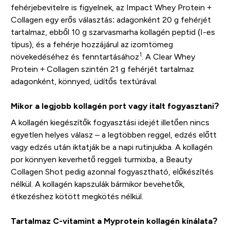
fehérjebevitelre is figyelnek, az Impact Whey Protein +
Collagen egy erős választás: adagonként 20 g fehérjét
tartalmaz, ebből 10 g szarvasmarha kollagén peptid (I-es
típus), és a fehérje hozzájárul az izomtömeg
1
növekedéséhez és fenntartásához
. A Clear Whey
Protein + Collagen szintén 21 g fehérjét tartalmaz
adagonként, könnyed, üdítős textúrával.
Mikor a legjobb kollagén port vagy italt fogyasztani?
A kollagén kiegészítők fogyasztási idejét illetően nincs
egyetlen helyes válasz – a legtöbben reggel, edzés előtt
vagy edzés után iktatják be a napi rutinjukba. A kollagén
por könnyen keverhető reggeli turmixba, a Beauty
Collagen Shot pedig azonnal fogyasztható, előkészítés
nélkül. A kollagén kapszulák bármikor bevehetők,
étkezéshez kötött megkötés nélkül.
Tartalmaz C-vitamint a Myprotein kollagén kínálata?