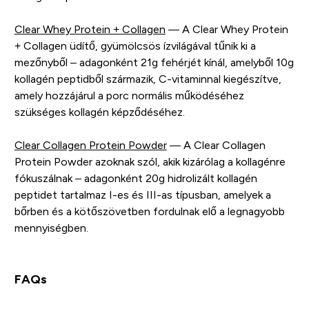
Clear Whey Protein + Collagen
— A Clear Whey Protein
+ Collagen üdítő, gyümölcsös ízvilágával tűnik ki a
mezőnyből – adagonként 21g fehérjét kínál, amelyből 10g
kollagén peptidből származik, C-vitaminnal kiegészítve,
amely hozzájárul a porc normális működéséhez
szükséges kollagén képződéséhez.
Clear Collagen Protein Powder
— A Clear Collagen
Protein Powder azoknak szól, akik kizárólag a kollagénre
fókuszálnak – adagonként 20g hidrolizált kollagén
peptidet tartalmaz I-es és III-as típusban, amelyek a
bőrben és a kötőszövetben fordulnak elő a legnagyobb
mennyiségben.
FAQs