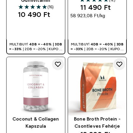
Gumivitamin
5 out of 5 stars
11 490 Ft‎
(16)
4.94 out of 5 stars
10 490 Ft‎
58 923,08 Ft‎/kg
GYORS
GYORS
VÁSÁRLÁS
VÁSÁRLÁS
MULTIBUY!
4DB = -40% | 3DB
MULTIBUY!
4DB = -40% | 3DB
= -33%
| 2DB = -20% | KUPON:
= -33%
| 2DB = -20% | KUPON:
DEALHU
DEALHU
Coconut & Collagen
Bone Broth Protein -
Kapszula
Csontleves Fehérje