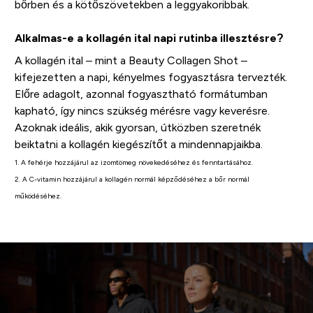
bőrben és a kötőszövetekben a leggyakoribbak.
Alkalmas-e a kollagén ital napi rutinba illesztésre?
A kollagén ital – mint a Beauty Collagen Shot –
kifejezetten a napi, kényelmes fogyasztásra tervezték.
Előre adagolt, azonnal fogyasztható formátumban
kapható, így nincs szükség mérésre vagy keverésre.
Azoknak ideális, akik gyorsan, útközben szeretnék
beiktatni a kollagén kiegészítőt a mindennapjaikba.
1. A fehérje hozzájárul az izomtömeg növekedéséhez és fenntartásához.
2. A C-vitamin hozzájárul a kollagén normál képződéséhez a bőr normál
működéséhez.