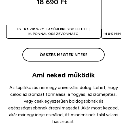
18 690 Ft‎
GYORS VÁSÁRLÁS
EXTRA
-10%
KOLLAGÉNEKRE 2DB FELETT |
KUPONNAL ÖSSZEVONHATÓ
-40%
MINDEN
ÖSSZES MEGTEKINTÉSE
Ami neked működik
Az táplálkozás nem egy univerzális dolog. Lehet, hogy
célod az izomzat formálása, a fogyás, az izomépítés,
vagy csak egyszerűen boldogabbnak és
egészségesebbnek érezni magadat. Akár most kezded,
akár már egy ideje csinálod, itt mindenkinek talál valami
hasznosat.