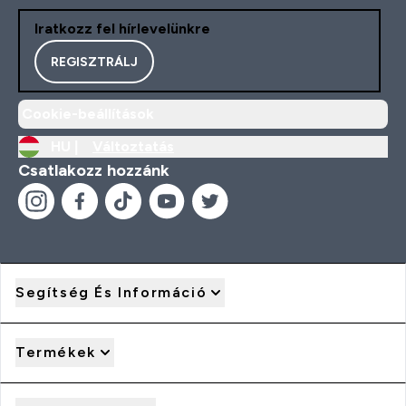
Iratkozz fel hírlevelünkre
REGISZTRÁLJ
Cookie-beállítások
HU |
Változtatás
Csatlakozz hozzánk
Segítség És Információ
Termékek