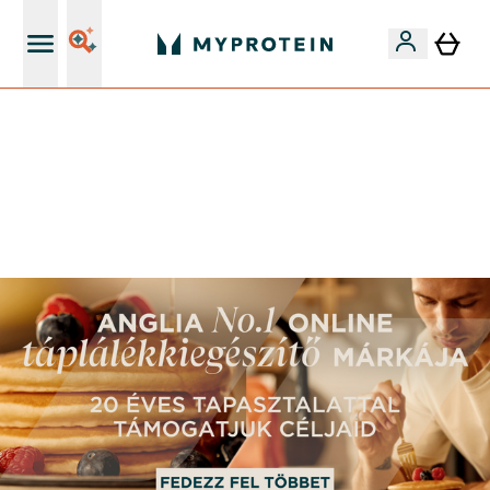
Páratlan minőség
Mydays Multibuy | Akár extra 5-10% OFF ruhákra vagy
vitaminokra | MÁR CSAK
0 1
:
0 3
:
2 0
:
2 4
Nap
Óra
Perc
Mp