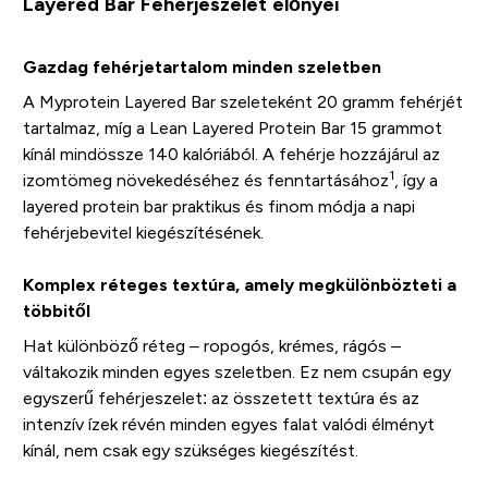
Layered Bar Fehérjeszelet előnyei
Gazdag fehérjetartalom minden szeletben
A Myprotein Layered Bar szeleteként 20 gramm fehérjét
tartalmaz, míg a Lean Layered Protein Bar 15 grammot
kínál mindössze 140 kalóriából. A fehérje hozzájárul az
1
izomtömeg növekedéséhez és fenntartásához
, így a
layered protein bar praktikus és finom módja a napi
fehérjebevitel kiegészítésének.
Komplex réteges textúra, amely megkülönbözteti a
többitől
Hat különböző réteg – ropogós, krémes, rágós –
váltakozik minden egyes szeletben. Ez nem csupán egy
egyszerű fehérjeszelet: az összetett textúra és az
intenzív ízek révén minden egyes falat valódi élményt
kínál, nem csak egy szükséges kiegészítést.