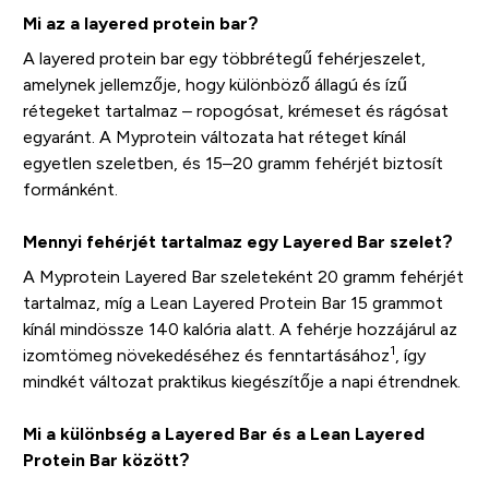
Mi az a layered protein bar?
A layered protein bar egy többrétegű fehérjeszelet,
amelynek jellemzője, hogy különböző állagú és ízű
rétegeket tartalmaz – ropogósat, krémeset és rágósat
egyaránt. A Myprotein változata hat réteget kínál
egyetlen szeletben, és 15–20 gramm fehérjét biztosít
formánként.
Mennyi fehérjét tartalmaz egy Layered Bar szelet?
A Myprotein Layered Bar szeleteként 20 gramm fehérjét
tartalmaz, míg a Lean Layered Protein Bar 15 grammot
kínál mindössze 140 kalória alatt. A fehérje hozzájárul az
1
izomtömeg növekedéséhez és fenntartásához
, így
mindkét változat praktikus kiegészítője a napi étrendnek.
Mi a különbség a Layered Bar és a Lean Layered
Protein Bar között?