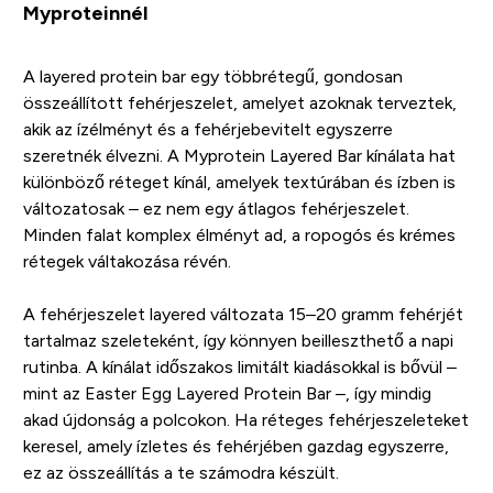
Myproteinnél
A layered protein bar egy többrétegű, gondosan
összeállított fehérjeszelet, amelyet azoknak terveztek,
akik az ízélményt és a fehérjebevitelt egyszerre
szeretnék élvezni. A Myprotein Layered Bar kínálata hat
különböző réteget kínál, amelyek textúrában és ízben is
változatosak – ez nem egy átlagos fehérjeszelet.
Minden falat komplex élményt ad, a ropogós és krémes
rétegek váltakozása révén.
A fehérjeszelet layered változata 15–20 gramm fehérjét
tartalmaz szeleteként, így könnyen beilleszthető a napi
rutinba. A kínálat időszakos limitált kiadásokkal is bővül –
mint az Easter Egg Layered Protein Bar –, így mindig
akad újdonság a polcokon. Ha réteges fehérjeszeleteket
keresel, amely ízletes és fehérjében gazdag egyszerre,
ez az összeállítás a te számodra készült.