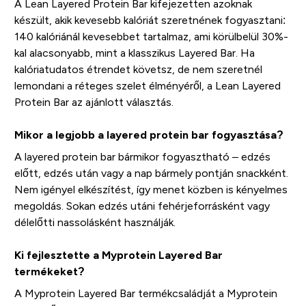
A Lean Layered Protein Bar kifejezetten azoknak
készült, akik kevesebb kalóriát szeretnének fogyasztani:
140 kalóriánál kevesebbet tartalmaz, ami körülbelül 30%-
kal alacsonyabb, mint a klasszikus Layered Bar. Ha
kalóriatudatos étrendet követsz, de nem szeretnél
lemondani a réteges szelet élményéről, a Lean Layered
Protein Bar az ajánlott választás.
Mikor a legjobb a layered protein bar fogyasztása?
A layered protein bar bármikor fogyasztható – edzés
előtt, edzés után vagy a nap bármely pontján snackként.
Nem igényel elkészítést, így menet közben is kényelmes
megoldás. Sokan edzés utáni fehérjeforrásként vagy
délelőtti nassolásként használják.
Ki fejlesztette a Myprotein Layered Bar
termékeket?
A Myprotein Layered Bar termékcsaládját a Myprotein