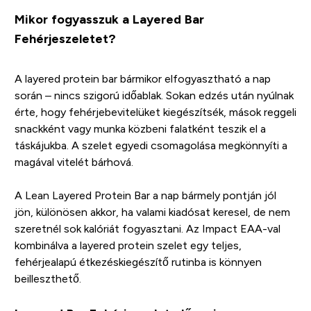
Mikor fogyasszuk a Layered Bar
Fehérjeszeletet?
A layered protein bar bármikor elfogyasztható a nap
során – nincs szigorú időablak. Sokan edzés után nyúlnak
érte, hogy fehérjebevitelüket kiegészítsék, mások reggeli
snackként vagy munka közbeni falatként teszik el a
táskájukba. A szelet egyedi csomagolása megkönnyíti a
magával vitelét bárhová.
A Lean Layered Protein Bar a nap bármely pontján jól
jön, különösen akkor, ha valami kiadósat keresel, de nem
szeretnél sok kalóriát fogyasztani. Az Impact EAA-val
kombinálva a layered protein szelet egy teljes,
fehérjealapú étkezéskiegészítő rutinba is könnyen
beilleszthető.