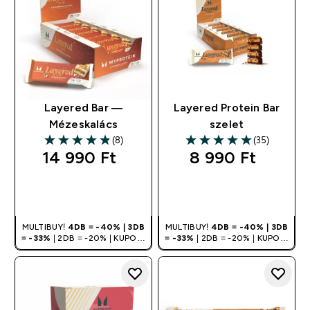
Layered Bar —
Layered Protein Bar
Mézeskalács
szelet
(8)
(35)
4.88 out of 5 stars
4.97 out of 5 stars
14 990 Ft‎
8 990 Ft‎
GYORS
GYORS
VÁSÁRLÁS
VÁSÁRLÁS
MULTIBUY!
4DB = -40% | 3DB
MULTIBUY!
4DB = -40% | 3DB
= -33%
| 2DB = -20% | KUPON:
= -33%
| 2DB = -20% | KUPON:
DEALHU
DEALHU