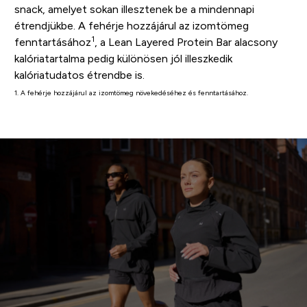
snack, amelyet sokan illesztenek be a mindennapi
étrendjükbe. A fehérje hozzájárul az izomtömeg
1
fenntartásához
, a Lean Layered Protein Bar alacsony
kalóriatartalma pedig különösen jól illeszkedik
kalóriatudatos étrendbe is.
1. A fehérje hozzájárul az izomtömeg növekedéséhez és fenntartásához.