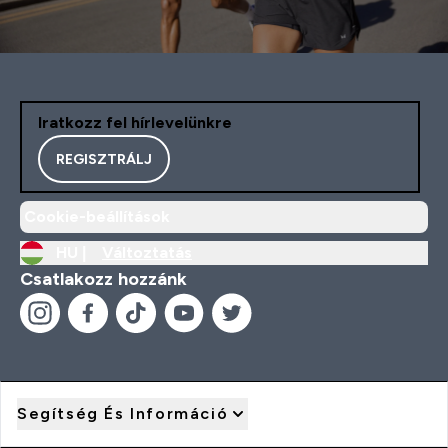
Iratkozz fel hírlevelünkre
REGISZTRÁLJ
Cookie-beállítások
HU |
Változtatás
Csatlakozz hozzánk
Segítség És Információ