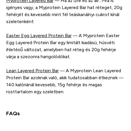
Myprotein Layered Bar
— Ha az ízre és az állागra is
igényes vagy, a Myprotein Layered Bar hat réteget, 20g
fehérjét és kevesebb mint fél teáskanálnyi cukrot kínál
szeletenként.
Easter Egg Layered Protein Bar
— A Myprotein Easter
Egg Layered Protein Bar egy limitált kiadású, húsvéti
ihletésű változat, amelyben hat réteg és 20g fehérje
várja a szezonra hangolódókat.
Lean Layered Protein Bar
— A Myprotein Lean Layered
Protein Bar azoknak való, akik tudatosabban étkeznek —
140 kalóriánál kevesebb, 15g fehérje és magas
rosttartalom egy szeletben.
FAQs