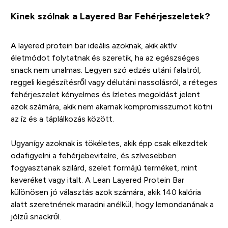
Kinek szólnak a Layered Bar Fehérjeszeletek?
A layered protein bar ideális azoknak, akik aktív
életmódot folytatnak és szeretik, ha az egészséges
snack nem unalmas. Legyen szó edzés utáni falatról,
reggeli kiegészítésről vagy délutáni nassolásról, a réteges
fehérjeszelet kényelmes és ízletes megoldást jelent
azok számára, akik nem akarnak kompromisszumot kötni
az íz és a táplálkozás között.
Ugyanígy azoknak is tökéletes, akik épp csak elkezdtek
odafigyelni a fehérjebevitelre, és szívesebben
fogyasztanak szilárd, szelet formájú terméket, mint
keveréket vagy italt. A Lean Layered Protein Bar
különösen jó választás azok számára, akik 140 kalória
alatt szeretnének maradni anélkül, hogy lemondanának a
jóízű snackről.