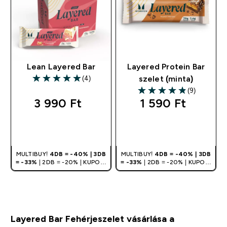
Lean Layered Bar
Layered Protein Bar
(4)
szelet (minta)
5 out of 5 stars
(9)
4.89 out of 5 stars
3 990 Ft‎
1 590 Ft‎
GYORS
GYORS
VÁSÁRLÁS
VÁSÁRLÁS
MULTIBUY!
4DB = -40% | 3DB
MULTIBUY!
4DB = -40% | 3DB
= -33%
| 2DB = -20% | KUPON:
= -33%
| 2DB = -20% | KUPON:
DEALHU
DEALHU
Layered Bar Fehérjeszelet vásárlása a