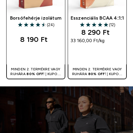
Borsófehérje izolátum
Esszenciális BCAA 4:1:1
(24)
(12)
4.5 out of 5 stars
4.92 out of 5 stars
8 290 Ft‎
8 190 Ft‎
33 160,00 Ft‎/kg
GYORS
GYORS
VÁSÁRLÁS
VÁSÁRLÁS
MINDEN 2. TERMÉKRE VAGY
MINDEN 2. TERMÉKRE VAGY
RUHÁRA
80% OFF
! | KUPON:
RUHÁRA
80% OFF
! | KUPON:
DUPLA
DUPLA