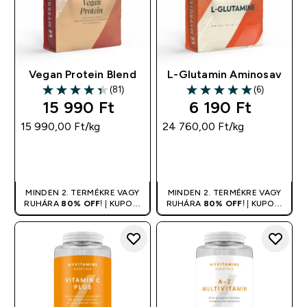
Vegan Protein Blend
L-Glutamin Aminosav
(81)
(6)
4.36 out of 5 stars
5 out of 5 stars
15 990 Ft‎
6 190 Ft‎
15 990,00 Ft‎/kg
24 760,00 Ft‎/kg
GYORS
GYORS
VÁSÁRLÁS
VÁSÁRLÁS
MINDEN 2. TERMÉKRE VAGY
MINDEN 2. TERMÉKRE VAGY
RUHÁRA
80% OFF
! | KUPON:
RUHÁRA
80% OFF
! | KUPON:
DUPLA
DUPLA