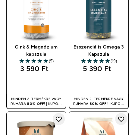
Cink & Magnézium
Esszenciális Omega 3
kapszula
Kapszula
(5)
(19)
5 out of 5 stars
4.95 out of 5 stars
3 590 Ft‎
5 390 Ft‎
GYORS
GYORS
VÁSÁRLÁS
VÁSÁRLÁS
MINDEN 2. TERMÉKRE VAGY
MINDEN 2. TERMÉKRE VAGY
RUHÁRA
80% OFF
! | KUPON:
RUHÁRA
80% OFF
! | KUPON:
DUPLA
DUPLA