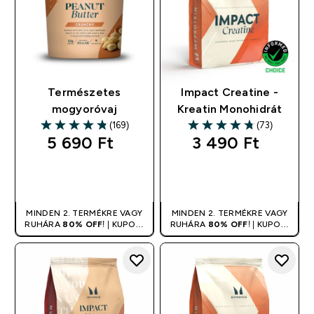
Természetes
Impact Creatine -
mogyoróvaj
Kreatin Monohidrát
(169)
(73)
4.8 out of 5 stars
4.78 out of 5 stars
5 690 Ft‎
3 490 Ft‎
GYORS
GYORS
VÁSÁRLÁS
VÁSÁRLÁS
MINDEN 2. TERMÉKRE VAGY
MINDEN 2. TERMÉKRE VAGY
RUHÁRA
80% OFF
! | KUPON:
RUHÁRA
80% OFF
! | KUPON:
DUPLA
DUPLA