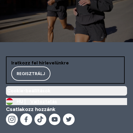
Iratkozz fel hírlevelünkre
REGISZTRÁLJ
Cookie-beállítások
HU |
Változtatás
Csatlakozz hozzánk