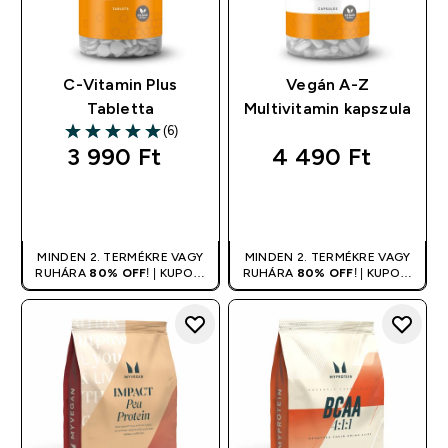
C-Vitamin Plus
Vegán A-Z
Tabletta
Multivitamin kapszula
(6)
5 out of 5 stars
3 990 Ft‎
4 490 Ft‎
GYORS
GYORS
VÁSÁRLÁS
VÁSÁRLÁS
MINDEN 2. TERMÉKRE VAGY
MINDEN 2. TERMÉKRE VAGY
RUHÁRA
80% OFF
! | KUPON:
RUHÁRA
80% OFF
! | KUPON:
DUPLA
DUPLA