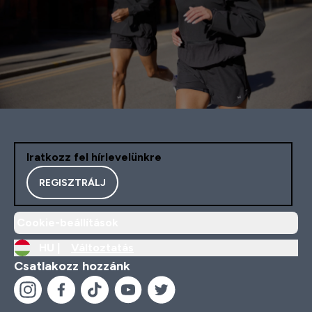
Iratkozz fel hírlevelünkre
REGISZTRÁLJ
Cookie-beállítások
HU |
Változtatás
Csatlakozz hozzánk