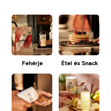
Fehérje
Étel és Snack