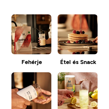
Fehérje
Étel és Snack