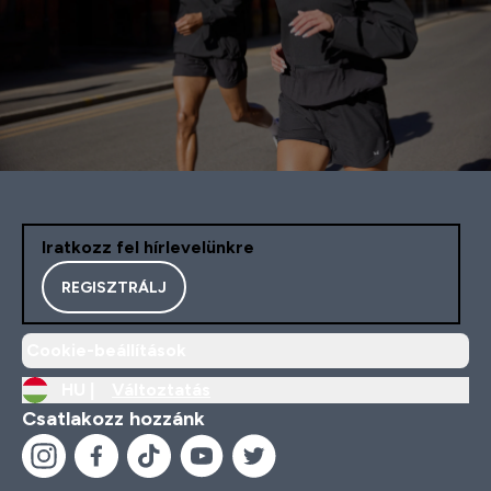
Iratkozz fel hírlevelünkre
REGISZTRÁLJ
Cookie-beállítások
HU |
Változtatás
Csatlakozz hozzánk