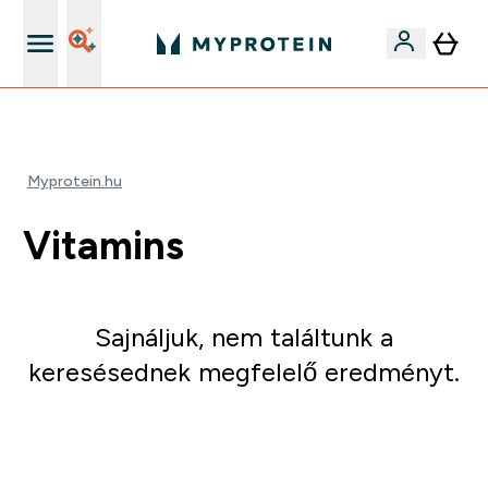
Páratlan minőség
Myprotein.hu
Vitamins
Sajnáljuk, nem találtunk a
keresésednek megfelelő eredményt.
Irány a vásárlás