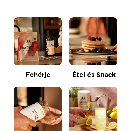
Fehérje
Étel és Snack