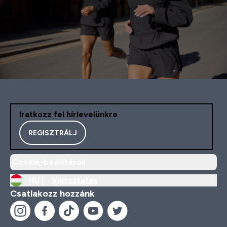
Iratkozz fel hírlevelünkre
REGISZTRÁLJ
Cookie-beállítások
HU |
Változtatás
Csatlakozz hozzánk