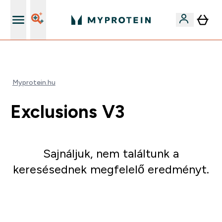
Páratlan minőség
Myprotein.hu
Exclusions V3
Sajnáljuk, nem találtunk a
keresésednek megfelelő eredményt.
Irány a vásárlás