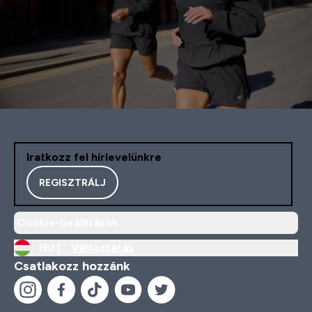
Iratkozz fel hírlevelünkre
REGISZTRÁLJ
Cookie-beállítások
HU |
Változtatás
Csatlakozz hozzánk