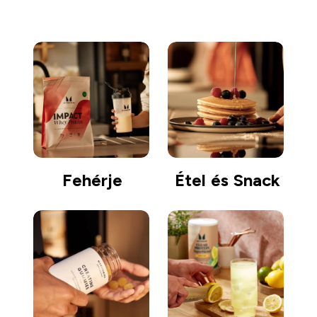
Fehérje
Étel és Snack