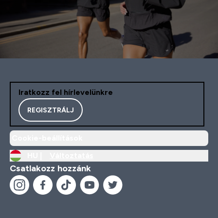
Iratkozz fel hírlevelünkre
REGISZTRÁLJ
Cookie-beállítások
HU |
Változtatás
Csatlakozz hozzánk