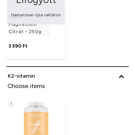
Hamarosan újra raktáron
100%
Magnézium
Citrát - 250g
3 590 Ft‎
K2-vitamin
Choose items
i