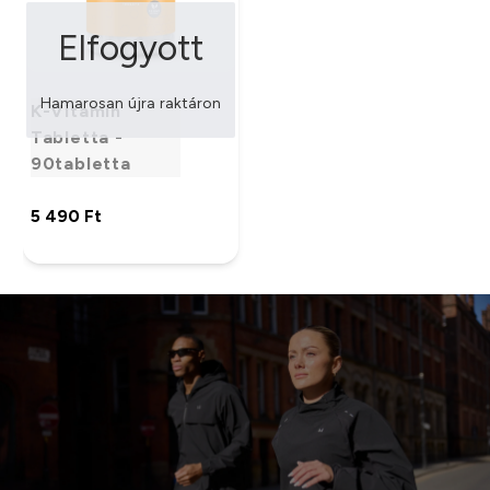
Elfogyott
Hamarosan újra raktáron
K-Vitamin
Tabletta -
90tabletta
5 490 Ft‎