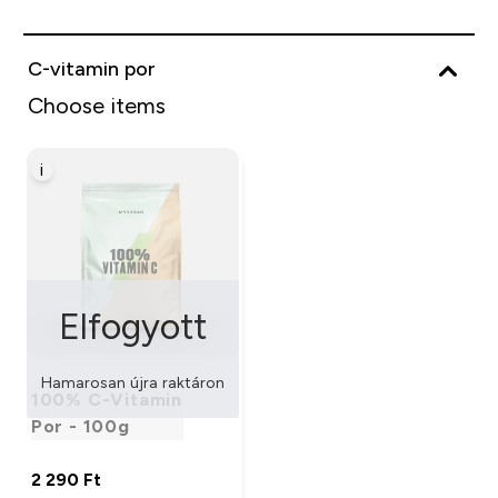
C-vitamin por
Choose items
i
Elfogyott
Hamarosan újra raktáron
100% C-Vitamin
Por - 100g
2 290 Ft‎