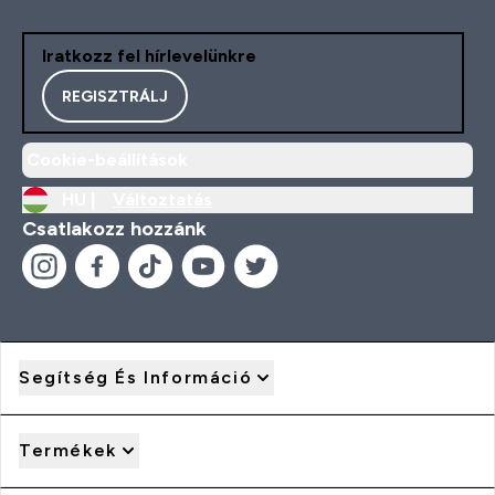
Iratkozz fel hírlevelünkre
REGISZTRÁLJ
Cookie-beállítások
HU |
Változtatás
Csatlakozz hozzánk
Segítség És Információ
Termékek