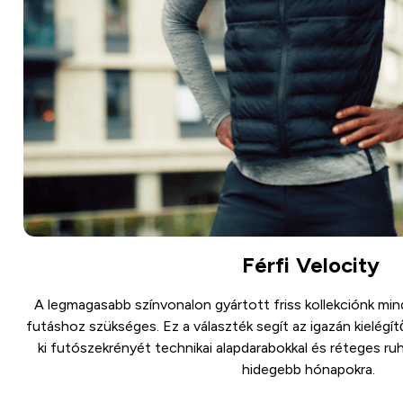
Férfi Velocity
A legmagasabb színvonalon gyártott friss kollekciónk mind
futáshoz szükséges. Ez a választék segít az igazán kielégí
ki futószekrényét technikai alapdarabokkal és réteges ruh
hidegebb hónapokra.