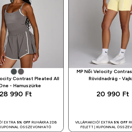
MP Női Velocity Contras
ocity Contrast Pleated All
Rövidnadrág - Vaj
 One - Hamuszürke
28 990 Ft‎
20 990 Ft‎
GYORS VÁSÁRLÁS
GYORS VÁSÁR
Ó! EXTRA
5% OFF
RUHÁKRA 2DB
VILLÁMAKCIÓ! EXTRA
5% OFF
R
| KUPONNAL ÖSSZEVONHATÓ
FELETT | KUPONNAL ÖSSZ