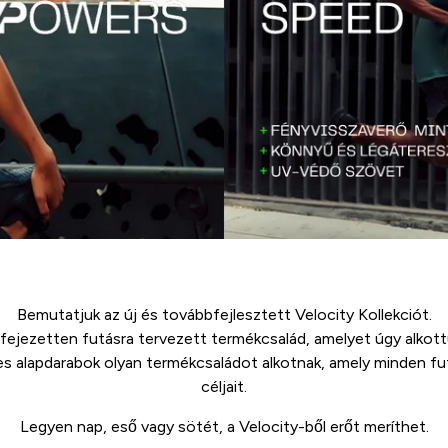
Bemutatjuk az új és továbbfejlesztett Velocity Kollekciót.
kifejezetten futásra tervezett termékcsalád, amelyet úgy alko
s alapdarabok olyan termékcsaládot alkotnak, amely minden fut
céljait.
Legyen nap, eső vagy sötét, a Velocity-ből erőt meríthet.