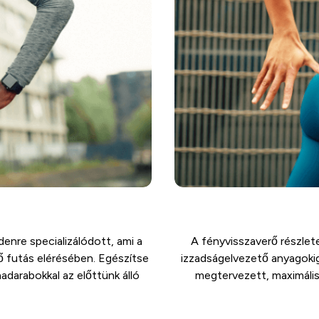
enre specializálódott, ami a
A fényvisszaverő részlet
tő futás elérésében. Egészítse
izzadságelvezető anyagoki
adarabokkal az előttünk álló
megtervezett, maximális