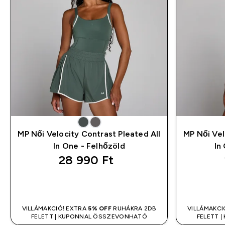
MP Női Velocity Contrast Pleated All
MP Női Vel
In One - Felhőzöld
In
28 990 Ft‎
GYORS VÁSÁRLÁS
VILLÁMAKCIÓ! EXTRA
5% OFF
RUHÁKRA 2DB
VILLÁMAKCI
FELETT | KUPONNAL ÖSSZEVONHATÓ
FELETT 