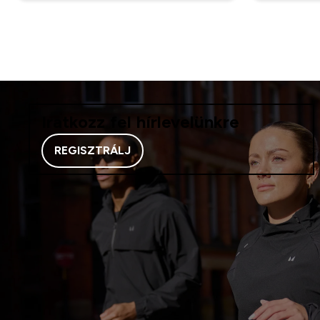
Iratkozz fel hírlevelünkre
REGISZTRÁLJ