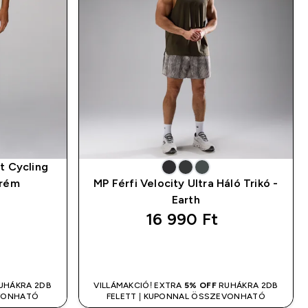
t Cycling
krém
MP Férfi Velocity Ultra Háló Trikó -
Earth
16 990 Ft‎
LÁS
GYORS VÁSÁRLÁS
UHÁKRA 2DB
VILLÁMAKCIÓ! EXTRA
5% OFF
RUHÁKRA 2DB
EVONHATÓ
FELETT | KUPONNAL ÖSSZEVONHATÓ