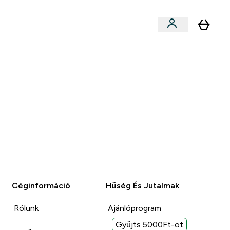
llékek
Kollabok
Blog
Étel, Szelet & Snack submenu
Enter Kollabok submenu
⌄
5000Ft kredit ajánlásonként
Céginformáció
Hűség És Jutalmak
Rólunk
Ajánlóprogram
Gyűjts 5000Ft-ot