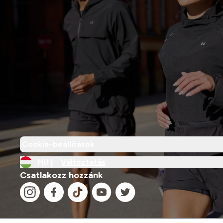
Cookie-beállítások
HU |
Változtatás
Csatlakozz hozzánk