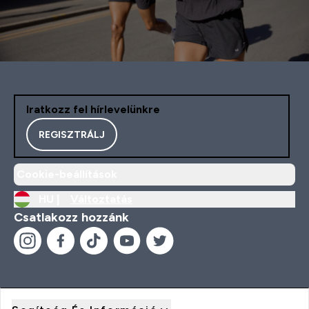
Iratkozz fel hírlevelünkre
REGISZTRÁLJ
Cookie-beállítások
HU |
Változtatás
Csatlakozz hozzánk