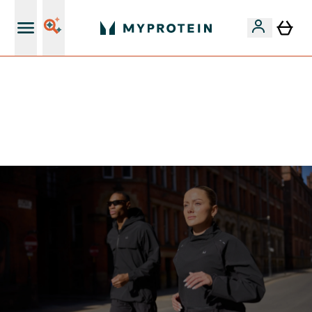
Páratlan minőség
Mydays Multibuy | Akár extra 5-10% OFF ruhákra vagy
vitaminokra | MÁR CSAK
0 0
:
1 3
:
4 9
:
4 6
Nap
Óra
Perc
Mp