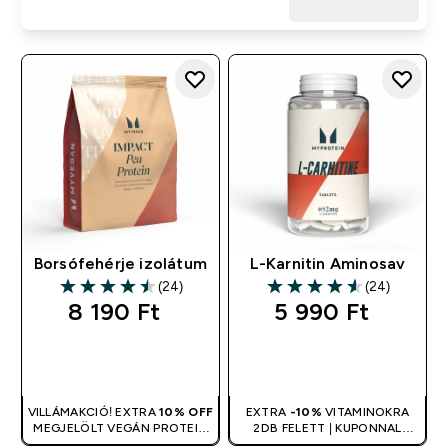
Borsófehérje izolátum
L-Karnitin Aminosav
(24)
(24)
4.5 out of 5 stars
4.54 out of 5 stars
8 190 Ft‎
5 990 Ft‎
GYORS
GYORS
VÁSÁRLÁS
VÁSÁRLÁS
VILLÁMAKCIÓ! EXTRA
10% OFF
EXTRA
-10%
VITAMINOKRA
MEGJELÖLT VEGÁN PROTEIN
2DB FELETT | KUPONNAL
TERMÉKEKRE 2DB FELETT |
ÖSSZEVONHATÓ