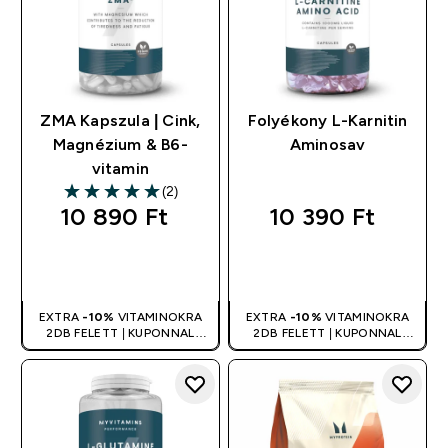
ZMA Kapszula | Cink,
Folyékony L-Karnitin
Magnézium & B6-
Aminosav
vitamin
(2)
5 out of 5 stars
10 890 Ft‎
10 390 Ft‎
GYORS
GYORS
VÁSÁRLÁS
VÁSÁRLÁS
EXTRA
-10%
VITAMINOKRA
EXTRA
-10%
VITAMINOKRA
2DB FELETT | KUPONNAL
2DB FELETT | KUPONNAL
ÖSSZEVONHATÓ
ÖSSZEVONHATÓ