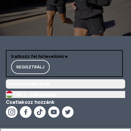
Iratkozz fel hírlevelünkre
REGISZTRÁLJ
Cookie-beállítások
HU |
Változtatás
Csatlakozz hozzánk