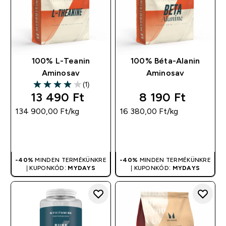
100% L-Teanin
100% Béta-Alanin
Aminosav
Aminosav
(1)
4 out of 5 stars
13 490 Ft‎
8 190 Ft‎
134 900,00 Ft‎/kg
16 380,00 Ft‎/kg
GYORS
GYORS
VÁSÁRLÁS
VÁSÁRLÁS
-40%
MINDEN TERMÉKÜNKRE
-40%
MINDEN TERMÉKÜNKRE
| KUPONKÓD:
MYDAYS
| KUPONKÓD:
MYDAYS