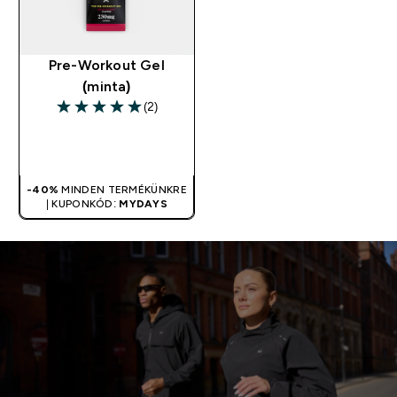
Pre-Workout Gel
(minta)
(2)
5 out of 5 stars
GYORS
VÁSÁRLÁS
-40%
MINDEN TERMÉKÜNKRE
| KUPONKÓD:
MYDAYS