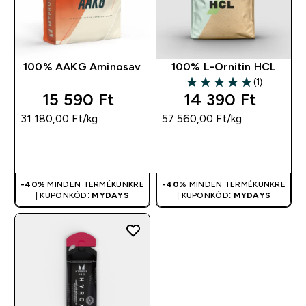
100% AAKG Aminosav
100% L-Ornitin HCL
(1)
5 out of 5 stars
15 590 Ft‎
14 390 Ft‎
31 180,00 Ft‎/kg
57 560,00 Ft‎/kg
GYORS
GYORS
VÁSÁRLÁS
VÁSÁRLÁS
-40%
MINDEN TERMÉKÜNKRE
-40%
MINDEN TERMÉKÜNKRE
| KUPONKÓD:
MYDAYS
| KUPONKÓD:
MYDAYS