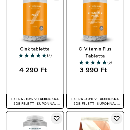
Cink tabletta
C-Vitamin Plus
(7)
Tabletta
5 out of 5 stars
(6)
5 out of 5 stars
4 290 Ft‎
3 990 Ft‎
GYORS
GYORS
VÁSÁRLÁS
VÁSÁRLÁS
EXTRA
-10%
VITAMINOKRA
EXTRA
-10%
VITAMINOKRA
2DB FELETT | KUPONNAL
2DB FELETT | KUPONNAL
ÖSSZEVONHATÓ
ÖSSZEVONHATÓ