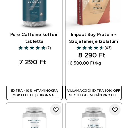
Pure Caffeine koffein
Impact Soy Protein -
tabletta
Szójafehérje Izolátum
(7)
(43)
5 out of 5 stars
4.63 out of 5 stars
8 290 Ft‎
7 290 Ft‎
16 580,00 Ft‎/kg
GYORS
GYORS
VÁSÁRLÁS
VÁSÁRLÁS
EXTRA
-10%
VITAMINOKRA
VILLÁMAKCIÓ! EXTRA
10% OFF
2DB FELETT | KUPONNAL
MEGJELÖLT VEGÁN PROTEIN
ÖSSZEVONHATÓ
TERMÉKEKRE 2DB FELETT |
KUPONNAL ÖSSZEVONHATÓ