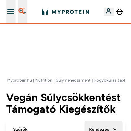
Páratlan minőség
Mydays Multibuy | Akár extra 5-10% OFF ruhákra vagy
vitaminokra | MÁR CSAK
0 0
:
1 2
:
1 6
:
0 5
Nap
Óra
Perc
Mp
Myprotein.hu
Nutrition
Súlymenedzsment
Fogyókúrás tablett
Vegán Súlycsökkentést
Támogató Kiegészítők
Szűrők
Rendezés