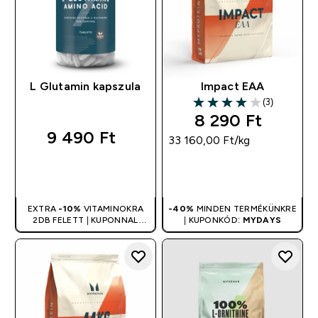
L Glutamin kapszula
Impact EAA
(3)
4 out of 5 stars
8 290 Ft‎
9 490 Ft‎
33 160,00 Ft‎/kg
GYORS
GYORS
VÁSÁRLÁS
VÁSÁRLÁS
EXTRA
-10%
VITAMINOKRA
-40%
MINDEN TERMÉKÜNKRE
2DB FELETT | KUPONNAL
| KUPONKÓD:
MYDAYS
ÖSSZEVONHATÓ