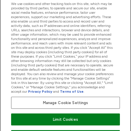
We use cookies and other tracking tools on this site, which may be
provided by third parties, to operate and secure our site, enable
Segítség És Információ
social media features, enhance performance, tailor user
experiences, support our marketing and advertising efforts. These
also enable us and third parties to access and record user and
activity data, such as IP addresses and online identifiers, referring
Termékek
URLs, searches and interactions, browser and device details, and
other usage information, which may be used to provide enhanced
functionality and personalized experiences, analyze and improve
performance, and reach users with more relevant content and ads
on this site and across third party sites. If you click “Accept All” this
Céginformáció
site may deploy cookies (including third party cookies) for all of
these purposes. If you click “Limit Cookies,” your IP address and
other browsing information may still be collected but only cookies
(including third party cookies) that are necessary to operate, secure
Hűség És Jutalmak
and enable default website features and functionalities will be
deployed. You can also review and manage your cookie preferences
for this site at any time by clicking the “Manage Cookie Settings”
link in this banner. By using this site or clicking "Accept All," "Limit
Cookies," or "Manage Cookie Settings," you acknowledge and
2026 The Hut.com Ltd
accept our
Privacy Policy
and
Terms of Use
.
Manage Cookie Settings
Pay with
Limit Cookies