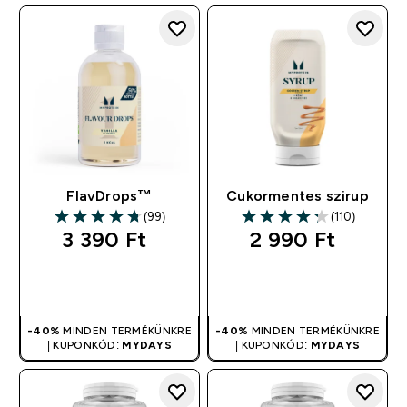
KUPONNAL ÖSSZEVONHATÓ
FlavDrops™
Cukormentes szirup
(99)
(110)
4.77 out of 5 stars
4.28 out of 5 stars
3 390 Ft‎
2 990 Ft‎
GYORS
GYORS
VÁSÁRLÁS
VÁSÁRLÁS
-40%
MINDEN TERMÉKÜNKRE
-40%
MINDEN TERMÉKÜNKRE
| KUPONKÓD:
MYDAYS
| KUPONKÓD:
MYDAYS