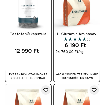
Testofen® kapszula
L-Glutamin Aminosav
(6)
5 out of 5 stars
6 190 Ft‎
12 990 Ft‎
24 760,00 Ft‎/kg
GYORS
GYORS
VÁSÁRLÁS
VÁSÁRLÁS
EXTRA
-10%
VITAMINOKRA
-40%
MINDEN TERMÉKÜNKRE
2DB FELETT | KUPONNAL
| KUPONKÓD:
MYDAYS
ÖSSZEVONHATÓ