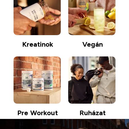
Kreatinok
Vegán
Pre Workout
Ruházat