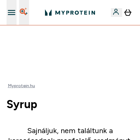
Páratlan minőség
Mydays Multibuy | Akár extra 5-10% OFF ruhákra vagy
vitaminokra | MÁR CSAK
0 0
:
1 9
:
0 6
:
3 7
Nap
Óra
Perc
Mp
Myprotein.hu
Syrup
Sajnáljuk, nem találtunk a