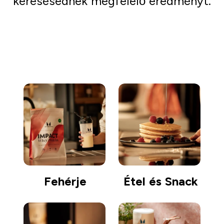
keresésednek megfelelő eredményt.
Irány a vásárlás
Fehérje
Étel és Snack