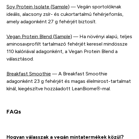
Soy Protein Isolate (Sample)
— Vegán sportolóknak
ideális, alacsony zsír- és cukortartalmú fehérjeforrás,
amely adagonként 27 g fehérjét biztosít.
Vegan Protein Blend (Sample)
— Ha növényi alapú, teljes
aminosavprofilt tartalmazó fehérjét keresel mindössze
110 kalóriával adagonként, a Vegan Protein Blend a
választásod.
Breakfast Smoothie
— A Breakfast Smoothie
adagonként 23 g fehérjét és magas élelmirost-tartalmat
kínál, kiegészítve hozzáadott LeanBiome®-mal.
FAQs
Hogyan válasszak a vegán mintatermékek közül?