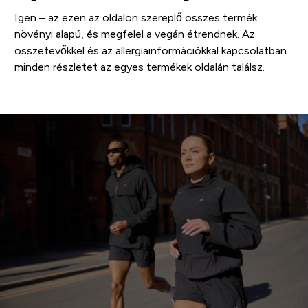
Igen – az ezen az oldalon szereplő összes termék
növényi alapú, és megfelel a vegán étrendnek. Az
összetevőkkel és az allergiainformációkkal kapcsolatban
minden részletet az egyes termékek oldalán találsz.