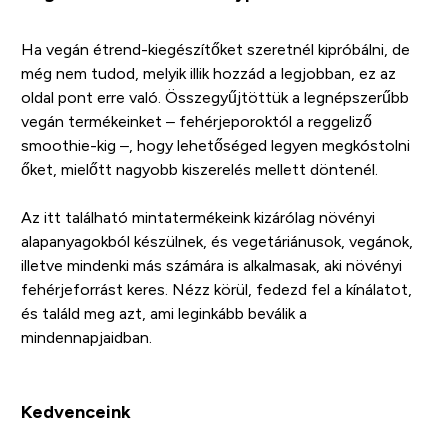
Ha vegán étrend-kiegészítőket szeretnél kipróbálni, de
még nem tudod, melyik illik hozzád a legjobban, ez az
oldal pont erre való. Összegyűjtöttük a legnépszerűbb
vegán termékeinket – fehérjeporoktól a reggeliző
smoothie-kig –, hogy lehetőséged legyen megkóstolni
őket, mielőtt nagyobb kiszerelés mellett döntenél.
Az itt található mintatermékeink kizárólag növényi
alapanyagokból készülnek, és vegetáriánusok, vegánok,
illetve mindenki más számára is alkalmasak, aki növényi
fehérjeforrást keres. Nézz körül, fedezd fel a kínálatot,
és találd meg azt, ami leginkább beválik a
mindennapjaidban.
Kedvenceink