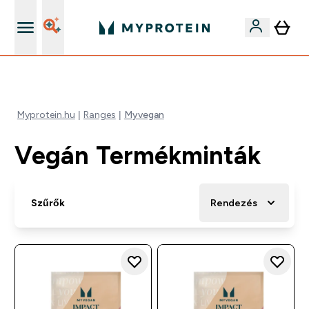
Páratlan minőség
Myprotein.hu
Ranges
Myvegan
Vegán Termékminták
Szűrők
Rendezés