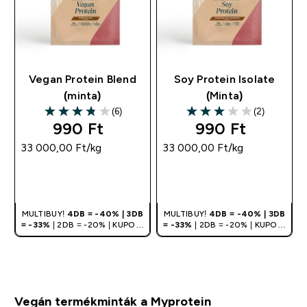
Vegan Protein Blend
Soy Protein Isolate
(minta)
(Minta)
(6)
(2)
3.83 out of 5 stars
3 out of 5 stars
990 Ft‎
990 Ft‎
33 000,00 Ft‎/kg
33 000,00 Ft‎/kg
GYORS
GYORS
VÁSÁRLÁS
VÁSÁRLÁS
MULTIBUY!
4DB = -40% | 3DB
MULTIBUY!
4DB = -40% | 3DB
= -33%
| 2DB = -20% | KUPON:
= -33%
| 2DB = -20% | KUPON:
DEALHU
DEALHU
Vegán termékminták a Myprotein