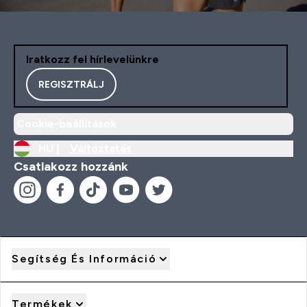
Iratkozz fel hírlevelünkre
REGISZTRÁLJ
Cookie-beállítások
HU |
Változtatás
Csatlakozz hozzánk
Segítség És Információ
Termékek