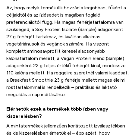
Az, hogy melyik termék illik hozzád a legjobban, főként a
céljaidtól és az ízlésedet is magában foglaló
preferenciáidtól függ. Ha magas fehérjetartalomra van
szükséged, a Soy Protein Isolate (Sample) adagonként
27 g fehérjét tartalmaz, és kiválóan alkalmas
vegetáriánusok és vegánok számára. Ha viszont
komplett aminosavprofilt keresel alacsonyabb
kalóriatartalom mellett, a Vegan Protein Blend (Sample)
adagonként 22 g teljes értékű fehérjét kínál, mindössze
110 kalória mellett. Ha reggelire szeretnél valami kiadósat,
a Breakfast Smoothie 23 g fehérje mellett magas élelmi
rosttartalommal is rendelkezik – praktikus és laktató
megoldás a nap indításához.
Elérhetők ezek a termékek több ízben vagy
kiszerelésben?
A mintatermékek jellemzően korlátozott ízválasztékban
és kis kiszerelésben érhetők el – épp azért, hogy