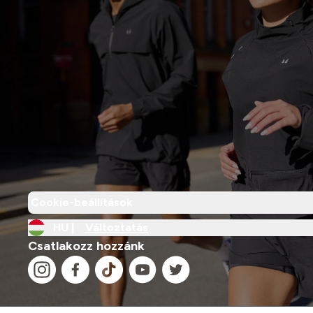
Cookie-beállítások
HU |
Változtatás
Csatlakozz hozzánk