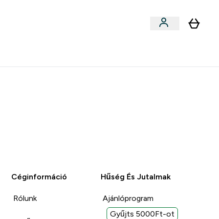
llékek
Kollabok
Blog
Étel, Szelet & Snack submenu
Enter Kollabok submenu
⌄
5000Ft kredit ajánlásonként
Céginformáció
Hűség És Jutalmak
Rólunk
Ajánlóprogram
Gyűjts 5000Ft-ot