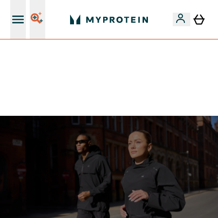
Páratlan minőség
Mydays Multibuy | Akár extra 5-10% OFF ruhákra vagy
vitaminokra | MÁR CSAK
0 0
:
0 1
:
1 4
:
3 0
Nap
Óra
Perc
Mp