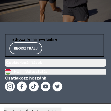
Iratkozz fel hírlevelünkre
REGISZTRÁLJ
Cookie-beállítások
HU |
Változtatás
Csatlakozz hozzánk