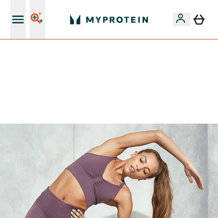
Páratlan minőség
Mydays Multibuy | Akár extra 5-10% OFF ruhákra vagy
vitaminokra | MÁR CSAK
0 0
:
0 8
:
5 9
:
4 9
Nap
Óra
Perc
Mp