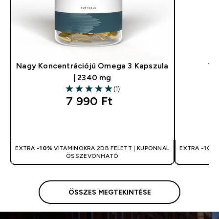
Nagy Koncentrációjú Omega 3 Kapszula
Vi
| 2340 mg
(1)
5 out of 5 stars
7 990 Ft‎
GYORS VÁSÁRLÁS
EXTRA
-10%
VITAMINOKRA 2DB FELETT | KUPONNAL
EXTRA
-10%
ÖSSZEVONHATÓ
ÖSSZES MEGTEKINTÉSE