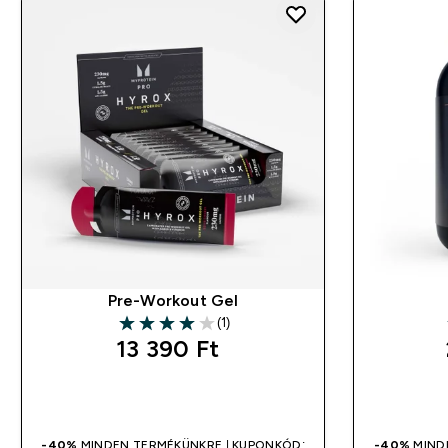
Pre-Workout Gel
(1)
4 out of 5 stars
13 390 Ft‎
GYORS VÁSÁRLÁS
-40%
MINDEN TERMÉKÜNKRE | KUPONKÓD:
-40%
MIND