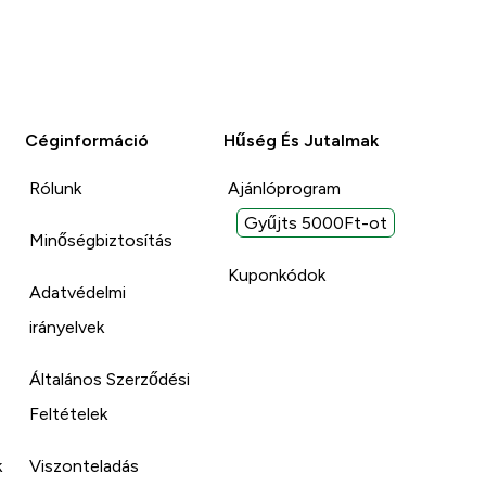
Céginformáció
Hűség És Jutalmak
Rólunk
Ajánlóprogram
Gyűjts 5000Ft-ot
Minőségbiztosítás
Kuponkódok
Adatvédelmi
irányelvek
Általános Szerződési
Feltételek
k
Viszonteladás