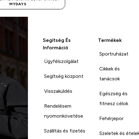
MYDAYS
Segítség És
Termékek
Információ
Sportruházat
Ügyfélszolgálat
Cikkek és
Segítség központ
tanácsok
Visszaküldés
Egészség és
fitnesz célok
Rendelésem
nyomonkövetése
Fehérjepor
Szállítás és fizetés
Szeletek és étele