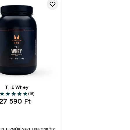
THE Whey
(19)
4.95 out of 5 stars
27 590 Ft‎
GYORS VÁSÁRLÁS
EN TERMÉKÜNKRE | KUPONKÓD: