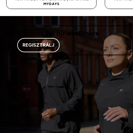
MYDAYS
Iratkozz fel hírlevelünkre
REGISZTRÁLJ