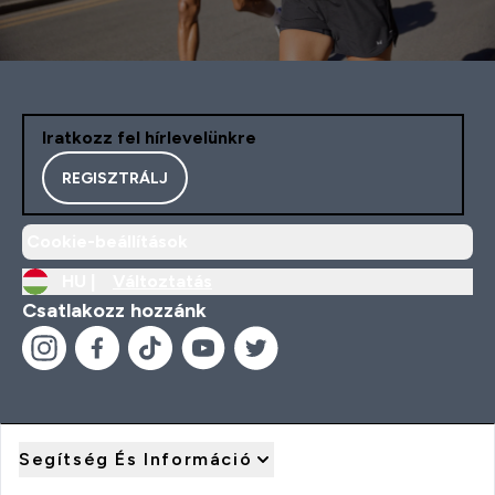
Iratkozz fel hírlevelünkre
REGISZTRÁLJ
Cookie-beállítások
HU |
Változtatás
Csatlakozz hozzánk
Segítség És Információ