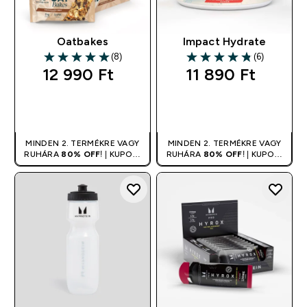
Oatbakes
Impact Hydrate
(8)
(6)
5 out of 5 stars
4.83 out of 5 stars
12 990 Ft‎
11 890 Ft‎
GYORS
GYORS
VÁSÁRLÁS
VÁSÁRLÁS
MINDEN 2. TERMÉKRE VAGY
MINDEN 2. TERMÉKRE VAGY
RUHÁRA
80% OFF
! | KUPON:
RUHÁRA
80% OFF
! | KUPON:
DUPLA
DUPLA