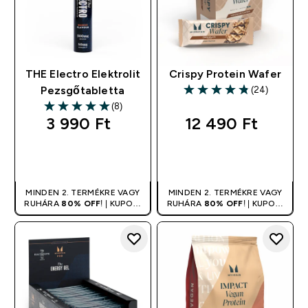
THE Electro Elektrolit
Crispy Protein Wafer
(24)
Pezsgőtabletta
4.83 out of 5 stars
(8)
5 out of 5 stars
3 990 Ft‎
12 490 Ft‎
GYORS
GYORS
VÁSÁRLÁS
VÁSÁRLÁS
MINDEN 2. TERMÉKRE VAGY
MINDEN 2. TERMÉKRE VAGY
RUHÁRA
80% OFF
! | KUPON:
RUHÁRA
80% OFF
! | KUPON:
DUPLA
DUPLA