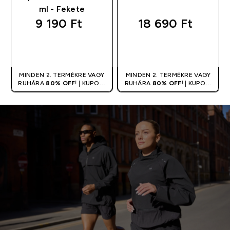
ml - Fekete
9 190 Ft‎
18 690 Ft‎
GYORS
GYORS
VÁSÁRLÁS
VÁSÁRLÁS
MINDEN 2. TERMÉKRE VAGY
MINDEN 2. TERMÉKRE VAGY
RUHÁRA
80% OFF
! | KUPON:
RUHÁRA
80% OFF
! | KUPON:
DUPLA
DUPLA