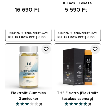
Kulacs - Fekete
16 690 Ft‎
5 590 Ft‎
GYORS
GYORS
VÁSÁRLÁS
VÁSÁRLÁS
MINDEN 2. TERMÉKRE VAGY
MINDEN 2. TERMÉKRE VAGY
RUHÁRA
80% OFF
! | KUPON:
RUHÁRA
80% OFF
! | KUPON:
DUPLA
DUPLA
Elektrolit Gummies
THE Electro (Elektrolit
Gumicukor
tasakos csomag)
(1)
(1)