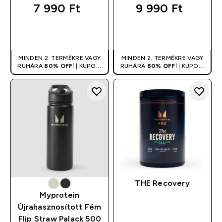
3 out of 5 stars
5 out of 5 stars
7 990 Ft‎
9 990 Ft‎
GYORS
GYORS
VÁSÁRLÁS
VÁSÁRLÁS
MINDEN 2. TERMÉKRE VAGY
MINDEN 2. TERMÉKRE VAGY
RUHÁRA
80% OFF
! | KUPON:
RUHÁRA
80% OFF
! | KUPON:
DUPLA
DUPLA
THE Recovery
Myprotein
Újrahasznosított Fém
Flip Straw Palack 500