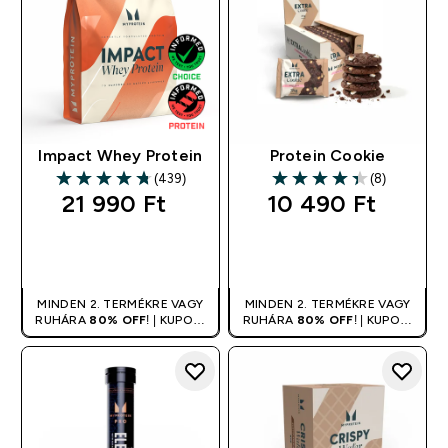
Impact Whey Protein
Protein Cookie
(439)
(8)
4.74 out of 5 stars
4.38 out of 5 stars
21 990 Ft‎
10 490 Ft‎
GYORS
GYORS
VÁSÁRLÁS
VÁSÁRLÁS
MINDEN 2. TERMÉKRE VAGY
MINDEN 2. TERMÉKRE VAGY
RUHÁRA
80% OFF
! | KUPON:
RUHÁRA
80% OFF
! | KUPON:
DUPLA
DUPLA