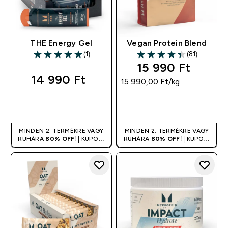
THE Energy Gel
Vegan Protein Blend
(1)
(81)
5 out of 5 stars
4.36 out of 5 stars
15 990 Ft‎
14 990 Ft‎
15 990,00 Ft‎/kg
GYORS
GYORS
VÁSÁRLÁS
VÁSÁRLÁS
MINDEN 2. TERMÉKRE VAGY
MINDEN 2. TERMÉKRE VAGY
RUHÁRA
80% OFF
! | KUPON:
RUHÁRA
80% OFF
! | KUPON:
DUPLA
DUPLA