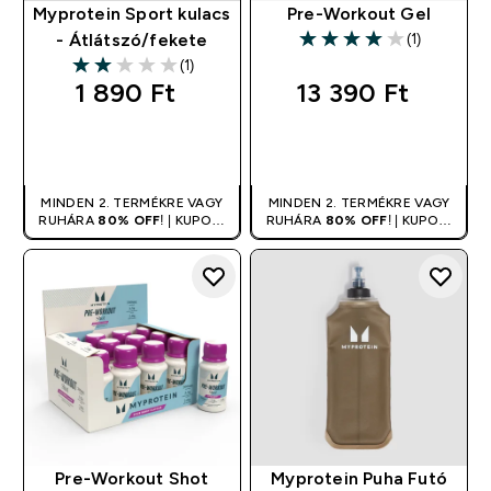
Myprotein Sport kulacs
Pre-Workout Gel
(1)
- Átlátszó/fekete
4 out of 5 stars
(1)
2 out of 5 stars
1 890 Ft‎
13 390 Ft‎
GYORS
GYORS
VÁSÁRLÁS
VÁSÁRLÁS
MINDEN 2. TERMÉKRE VAGY
MINDEN 2. TERMÉKRE VAGY
RUHÁRA
80% OFF
! | KUPON:
RUHÁRA
80% OFF
! | KUPON:
DUPLA
DUPLA
Pre-Workout Shot
Myprotein Puha Futó